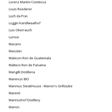
Lorenz Martini Comitissa
Louis Roederer
Lüch da Pcei
Luggin Kandlwaalhof
Luis Oberrauch
Lurisia
Macario
Maculan
Malecon Ron de Guatemala
Malteco Ron de Panama
Mangilli Distilleria
Manincor BIO
Mannius Steakhouse - Marion's Grillstube
Maremì
Marinushof Distillery
Marion