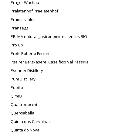
Prager Wachau
Prälatenhof Praelatenhof
Pramstrahler
Pranzegg
PRI.MA natural gastronomic essences BIO
Pro Up
Profil Roberto Ferrari
Psairer Bergkäserei Caseificio Val Passiria
Psenner Distillery
Puni Distillery
Pupillo
QimiQ
Quattrociocchi
Querciabella
Quinta das Carvalhas
Quinta do Noval