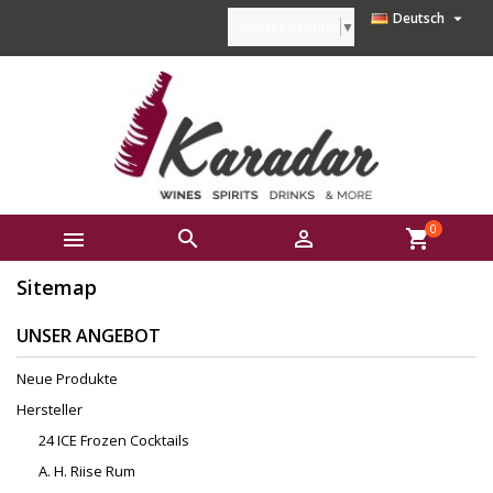

Deutsch
Select Language
▼
0



shopping_cart
Sitemap
UNSER ANGEBOT
Neue Produkte
Hersteller
24 ICE Frozen Cocktails
A. H. Riise Rum