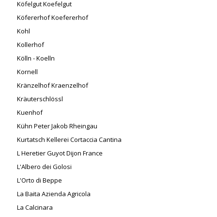
Köfelgut Koefelgut
Köfererhof Koefererhof
Kohl
Kollerhof
Kölln - Koelln
Kornell
Kränzelhof Kraenzelhof
Kräuterschlössl
Kuenhof
Kühn Peter Jakob Rheingau
Kurtatsch Kellerei Cortaccia Cantina
L Heretier Guyot Dijon France
L'Albero dei Golosi
L'Orto di Beppe
La Baita Azienda Agricola
La Calcinara