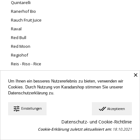
Quintarelli
Ranerhof Bio
Rauch Fruit Juice
Raval
Red Bull
Red Moon
Regiohof
Reis - Riso - Rice
×
Reisetbauer Distillery
Riedel Glassware
Um Ihnen ein besseres Nutzererlebnis zu bieten, verwenden wir
Cookies. Durch Nutzung von Karadarshop stimmen Sie unserer
Rielinger BIO
Datenschutzerklärung
zu.
Rieper
Ripalte
tune
done_all
Einstellungen
Akzeptieren
Ritter Sport
Datenschutz- und Cookie-Richtlinie
Ritterhof
Cookie-Erklärung zuletzt aktualisiert am:
18.10.2021
Rivera