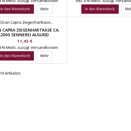
 4 % MwSt.
zuzügl. Versandkosten
inkl. 4 % MwSt.
zuzügl. Versan
In den Warenkorb
Mehr
In den Warenkorb
Me
 CAPRA ZIEGENHARTKÄSE CA.
200G SENNEREI ALGUND
Preis
11,45 €
 4 % MwSt.
zuzügl. Versandkosten
In den Warenkorb
Mehr
19 Artikel(n)