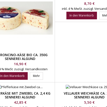
Preis
8,70 €
inkl. 4 % MwSt.
zuzügl. Versan
In den Warenkorb
Me
ERONCINO-KÄSE BIO CA. 350G
SENNEREI ALGUND
Preis
16,90 €
 4 % MwSt.
zuzügl. Versandkosten
In den Warenkorb
Mehr
ERKÄSE MIT ZWIEBEL CA. 2,4 KG
VELLAUER WEICHKÄSE CA.
SENNEREI ALGUND
SENNEREI ALGUND
Preis
Preis
42,85 €
5,50 €