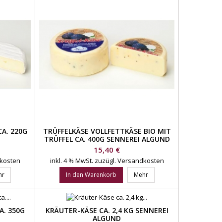
A. 220G
TRÜFFELKÄSE VOLLFETTKÄSE BIO MIT
TRÜFFEL CA. 400G SENNEREI ALGUND
Preis
15,40 €
dkosten
inkl. 4 % MwSt.
zuzügl. Versandkosten
hr
In den Warenkorb
Mehr
 350G S
KRÄUTER-KÄSE CA. 2,4 KG SENNEREI
ALGUND