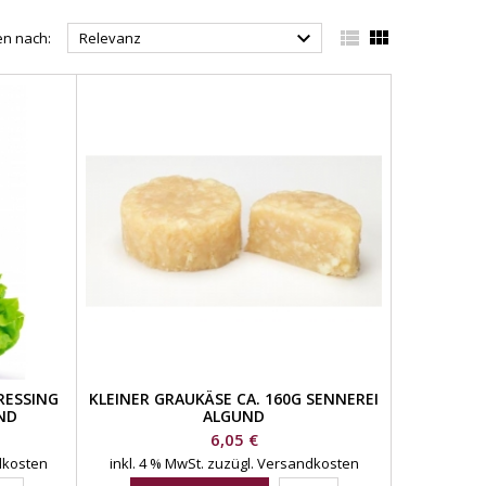



en nach:
Relevanz
RESSING
KLEINER GRAUKÄSE CA. 160G SENNEREI
ND
ALGUND
Preis
6,05 €
dkosten
inkl. 4 % MwSt.
zuzügl. Versandkosten