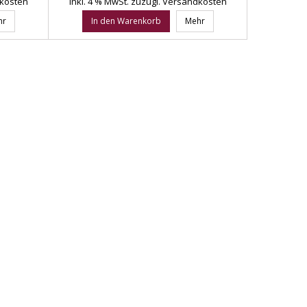
dkosten
inkl. 4 % MwSt.
zuzügl. Versandkosten
hr
In den Warenkorb
Mehr