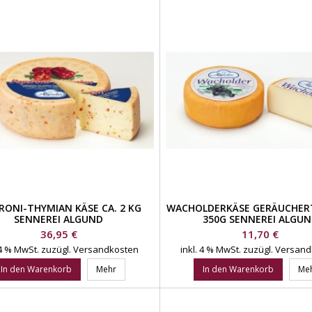
RONI-THYMIAN KÄSE CA. 2 KG
WACHOLDERKÄSE GERÄUCHERT
SENNEREI ALGUND
350G SENNEREI ALGU
Preis
Preis
36,95 €
11,70 €
 4 % MwSt.
zuzügl. Versandkosten
inkl. 4 % MwSt.
zuzügl. Versan
In den Warenkorb
Mehr
In den Warenkorb
Me