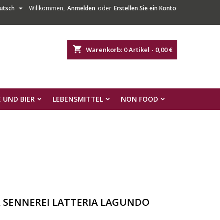

utsch
Willkommen,
Anmelden
oder
Erstellen Sie ein Konto
shopping_cart
Warenkorb:
0
Artikel - 0,00 €
 UND BIER
LEBENSMITTEL
NON FOOD
 SENNEREI LATTERIA LAGUNDO