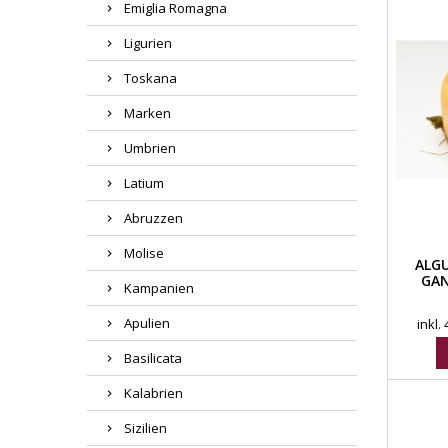
Emiglia Romagna
Ligurien
Toskana
Marken
Umbrien
Latium
Abruzzen
Molise
ALG
GAN
Kampanien
Apulien
inkl.
Basilicata
Kalabrien
Sizilien