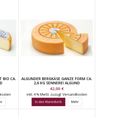
 BIO CA.
ALGUNDER BERGKÄSE GANZE FORM CA.
ND
2,6 KG SENNEREI ALGUND
Preis
42,00 €
dkosten
inkl. 4 % MwSt.
zuzügl. Versandkosten
hr
In den Warenkorb
Mehr