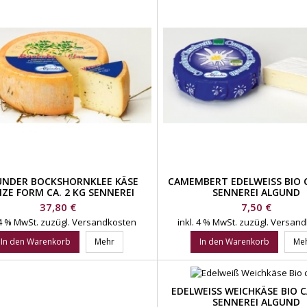
UNDER BOCKSHORNKLEE KÄSE
CAMEMBERT EDELWEISS BIO C
ZE FORM CA. 2 KG SENNEREI
SENNEREI ALGUND
ALGUND
Preis
Preis
37,80 €
7,50 €
 4 % MwSt.
zuzügl. Versandkosten
inkl. 4 % MwSt.
zuzügl. Versan
In den Warenkorb
Mehr
In den Warenkorb
Me
EDELWEISS WEICHKÄSE BIO CA.
ENNEREI ALGUND