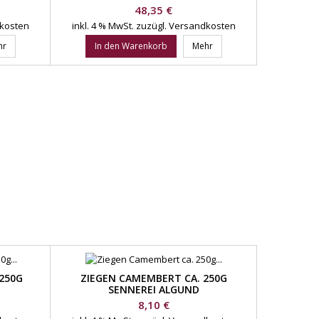
Preis
48,35 €
dkosten
inkl. 4 % MwSt.
zuzügl. Versandkosten
hr
In den Warenkorb
Mehr
 250G
ZIEGEN CAMEMBERT CA. 250G
SENNEREI ALGUND
Preis
8,10 €