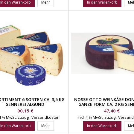
In den Warenkorb
Mehr
In den Warenkorb
Me
ORTIMENT 6 SORTEN CA. 3,5 KG
NOSSE OTTO WEINKÄSE DON
SENNEREI ALGUND
GANZE FORM CA. 2 KG SEN
ALGUND
Preis
Preis
90,15 €
47,40 €
 4 % MwSt.
zuzügl. Versandkosten
inkl. 4 % MwSt.
zuzügl. Versan
In den Warenkorb
Mehr
In den Warenkorb
Me