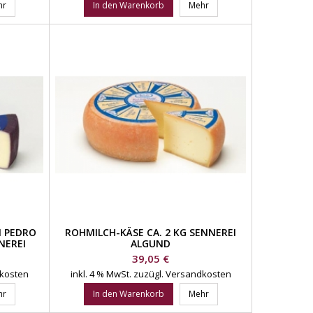
hr
In den Warenkorb
Mehr
 PEDRO
ROHMILCH-KÄSE CA. 2 KG SENNEREI
NEREI
ALGUND
Preis
39,05 €
dkosten
inkl. 4 % MwSt.
zuzügl. Versandkosten
hr
In den Warenkorb
Mehr