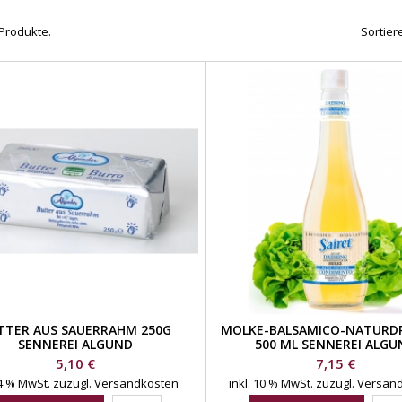
 Produkte.
Sortier
TTER AUS SAUERRAHM 250G
MOLKE-BALSAMICO-NATURD
SENNEREI ALGUND
500 ML SENNEREI ALGU
Preis
Preis
5,10 €
7,15 €
 4 % MwSt.
zuzügl. Versandkosten
inkl. 10 % MwSt.
zuzügl. Versan