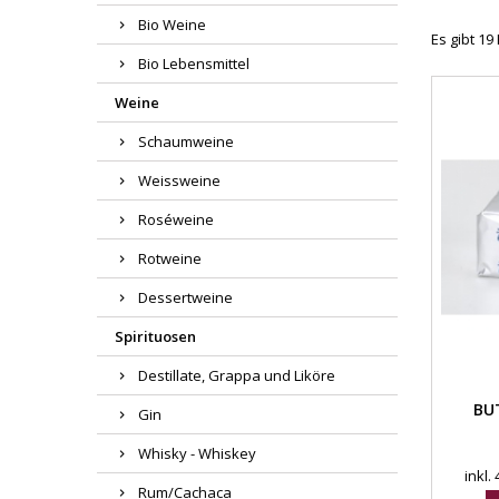
Bio Weine
Es gibt 19
Bio Lebensmittel
Weine
Schaumweine
Weissweine
Roséweine
Rotweine
Dessertweine
Spirituosen
Destillate, Grappa und Liköre
BU
Gin
Whisky - Whiskey
inkl.
Rum/Cachaca