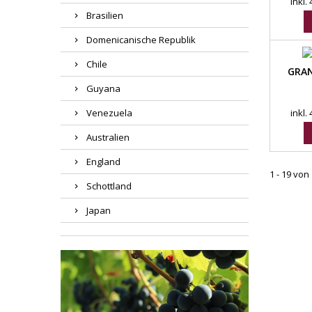
inkl.
Brasilien
Domenicanische Republik
Chile
GRAN
Guyana
Venezuela
inkl.
Australien
England
1 - 19 von 
Schottland
Japan