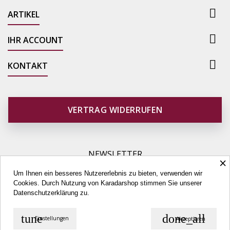

ARTIKEL

IHR ACCOUNT

KONTAKT
VERTRAG WIDERRUFEN
NEWSLETTER
×
Um Ihnen ein besseres Nutzererlebnis zu bieten, verwenden wir
Cookies. Durch Nutzung von Karadarshop stimmen Sie unserer
Datenschutzerklärung
zu.
tune
done_all
Einstellungen
Akzeptieren
© Copyright 2026 Karadarshop.com. All Rights Reserved.