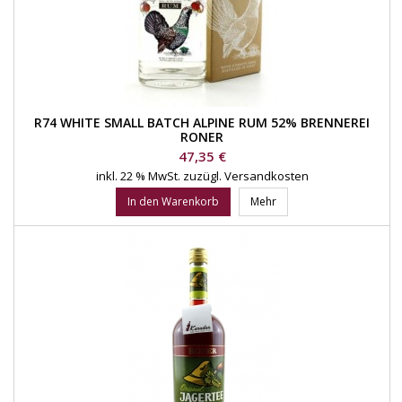
R74 WHITE SMALL BATCH ALPINE RUM 52% BRENNEREI
RONER
Preis
47,35 €
inkl. 22 % MwSt.
zuzügl. Versandkosten
In den Warenkorb
Mehr