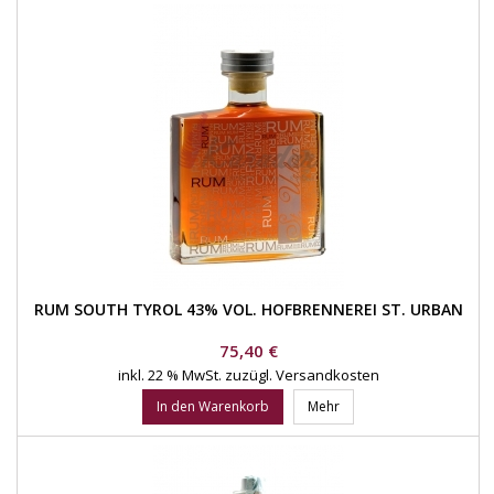
RUM SOUTH TYROL 43% VOL. HOFBRENNEREI ST. URBAN
Preis
75,40 €
inkl. 22 % MwSt.
zuzügl. Versandkosten
In den Warenkorb
Mehr