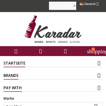

Deutsch
Select Language
▼
0



shoppin
STARTSEITE
BRANDS
PAY WITH
Marke