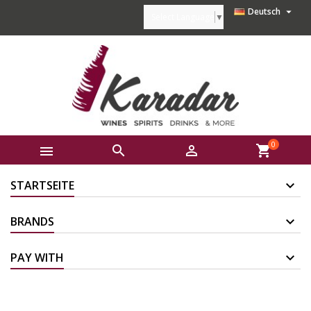

Deutsch
Select Language
▼
0



shopping_cart
STARTSEITE
BRANDS
PAY WITH