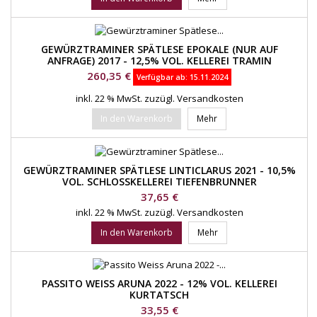
GEWÜRZTRAMINER SPÄTLESE EPOKALE (NUR AUF
ANFRAGE) 2017 - 12,5% VOL. KELLEREI TRAMIN
Preis
260,35 €
Verfügbar ab:
15.11.2024
inkl. 22 % MwSt.
zuzügl. Versandkosten
In den Warenkorb
Mehr
GEWÜRZTRAMINER SPÄTLESE LINTICLARUS 2021 - 10,5%
VOL. SCHLOSSKELLEREI TIEFENBRUNNER
Preis
37,65 €
inkl. 22 % MwSt.
zuzügl. Versandkosten
In den Warenkorb
Mehr
PASSITO WEISS ARUNA 2022 - 12% VOL. KELLEREI
KURTATSCH
Preis
33,55 €