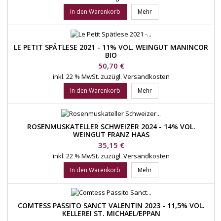
In den Warenkorb
Mehr
LE PETIT SPÄTLESE 2021 - 11% VOL. WEINGUT MANINCOR
BIO
Preis
50,70 €
inkl. 22 % MwSt.
zuzügl. Versandkosten
In den Warenkorb
Mehr
ROSENMUSKATELLER SCHWEIZER 2024 - 14% VOL.
WEINGUT FRANZ HAAS
Preis
35,15 €
inkl. 22 % MwSt.
zuzügl. Versandkosten
In den Warenkorb
Mehr
COMTESS PASSITO SANCT VALENTIN 2023 - 11,5% VOL.
KELLEREI ST. MICHAEL/EPPAN