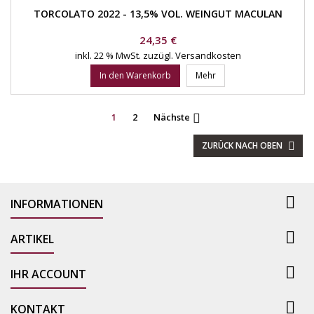
TORCOLATO 2022 - 13,5% VOL. WEINGUT MACULAN
Preis
24,35 €
inkl. 22 % MwSt.
zuzügl. Versandkosten
In den Warenkorb
Mehr
1
2
Nächste

ZURÜCK NACH OBEN


INFORMATIONEN

ARTIKEL

IHR ACCOUNT

KONTAKT