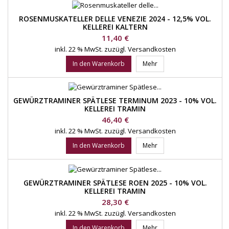
ROSENMUSKATELLER DELLE VENEZIE 2024 - 12,5% VOL.
KELLEREI KALTERN
Preis
11,40 €
inkl. 22 % MwSt.
zuzügl. Versandkosten
In den Warenkorb
Mehr
GEWÜRZTRAMINER SPÄTLESE TERMINUM 2023 - 10% VOL.
KELLEREI TRAMIN
Preis
46,40 €
inkl. 22 % MwSt.
zuzügl. Versandkosten
In den Warenkorb
Mehr
GEWÜRZTRAMINER SPÄTLESE ROEN 2025 - 10% VOL.
KELLEREI TRAMIN
Preis
28,30 €
inkl. 22 % MwSt.
zuzügl. Versandkosten
In den Warenkorb
Mehr