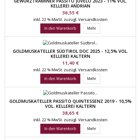
GEWÜRZTRAMINER PASSITO JUVELO 2023 - 11% VOL.
KELLEREI ANDRIAN
Preis
36,55 €
inkl. 22 % MwSt.
zuzügl. Versandkosten
In den Warenkorb
Mehr
GOLDMUSKATELLER SÜDTIROL DOC 2025 - 12,5% VOL.
KELLEREI KALTERN
Preis
11,40 €
inkl. 22 % MwSt.
zuzügl. Versandkosten
In den Warenkorb
Mehr
GOLDMUSKATELLER PASSITO QUINTESSENZ 2019 - 10,5%
VOL. KELLEREI KALTERN
Preis
38,65 €
inkl. 22 % MwSt.
zuzügl. Versandkosten
In den Warenkorb
Mehr