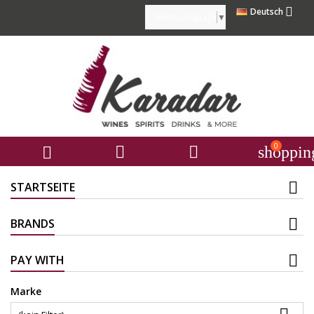

Deutsch
Select Language
▼
0



shoppin
STARTSEITE
BRANDS
PAY WITH
Marke