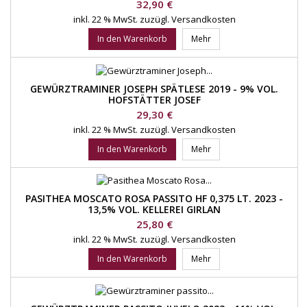
Preis
32,90 €
inkl. 22 % MwSt.
zuzügl. Versandkosten
In den Warenkorb
Mehr
GEWÜRZTRAMINER JOSEPH SPÄTLESE 2019 - 9% VOL.
HOFSTÄTTER JOSEF
Preis
29,30 €
inkl. 22 % MwSt.
zuzügl. Versandkosten
In den Warenkorb
Mehr
PASITHEA MOSCATO ROSA PASSITO HF 0,375 LT. 2023 -
13,5% VOL. KELLEREI GIRLAN
Preis
25,80 €
inkl. 22 % MwSt.
zuzügl. Versandkosten
In den Warenkorb
Mehr