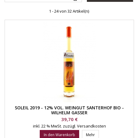
1 - 24 von 32 Artikel(n)
SOLEIL 2019 - 12% VOL. WEINGUT SANTERHOF BIO -
WILHELM GASSER
Preis
39,70 €
inkl. 22 % MwSt.
zuzügl. Versandkosten
In den Warenkorb
Mehr