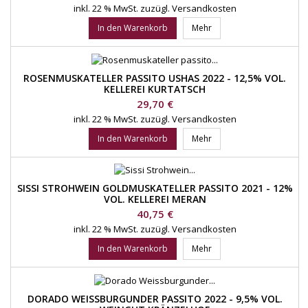
inkl. 22 % MwSt.
zuzügl. Versandkosten
In den Warenkorb
Mehr
ROSENMUSKATELLER PASSITO USHAS 2022 - 12,5% VOL.
KELLEREI KURTATSCH
Preis
29,70 €
inkl. 22 % MwSt.
zuzügl. Versandkosten
In den Warenkorb
Mehr
SISSI STROHWEIN GOLDMUSKATELLER PASSITO 2021 - 12%
VOL. KELLEREI MERAN
Preis
40,75 €
inkl. 22 % MwSt.
zuzügl. Versandkosten
In den Warenkorb
Mehr
DORADO WEISSBURGUNDER PASSITO 2022 - 9,5% VOL.