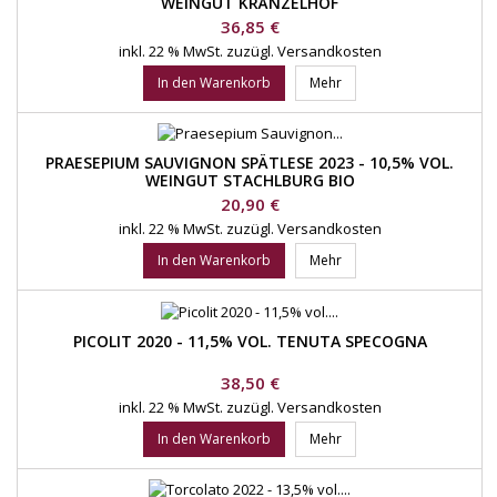
WEINGUT KRÄNZELHOF
Preis
36,85 €
inkl. 22 % MwSt.
zuzügl. Versandkosten
In den Warenkorb
Mehr
PRAESEPIUM SAUVIGNON SPÄTLESE 2023 - 10,5% VOL.
WEINGUT STACHLBURG BIO
Preis
20,90 €
inkl. 22 % MwSt.
zuzügl. Versandkosten
In den Warenkorb
Mehr
PICOLIT 2020 - 11,5% VOL. TENUTA SPECOGNA
Preis
38,50 €
inkl. 22 % MwSt.
zuzügl. Versandkosten
In den Warenkorb
Mehr