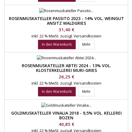
ROSENMUSKATELLER PASSITO 2023 - 14% VOL. WEINGUT
ANSITZ WALDGRIES
Preis
31,40 €
inkl. 22 % MwSt.
zuzügl. Versandkosten
In den Warenkorb
Mehr
ROSENMUSKATELLER ABTEI 2024 - 13% VOL.
KLOSTERKELLEREI MURI-GRIES
Preis
26,25 €
inkl. 22 % MwSt.
zuzügl. Versandkosten
In den Warenkorb
Mehr
GOLDMUSKATELLER VINALIA 2018 - 9,5% VOL. KELLEREI
BOZEN
Preis
40,85 €
inkl. 22 % MwSt.
zuzügl. Versandkosten