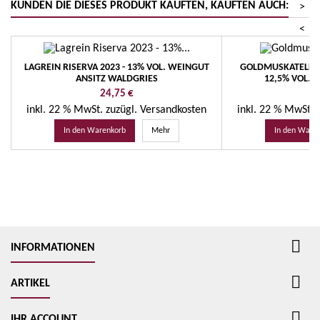
KUNDEN DIE DIESES PRODUKT KAUFTEN, KAUFTEN AUCH:
>
<
LAGREIN RISERVA 2023 - 13% VOL. WEINGUT
GOLDMUSKATELLER 
ANSITZ WALDGRIES
12,5% VOL. 
Preis
Pr
24,75 €
11
inkl. 22 % MwSt.
zuzügl. Versandkosten
inkl. 22 % MwSt.
In den Warenkorb
Mehr
In den Ware

INFORMATIONEN

ARTIKEL

IHR ACCOUNT