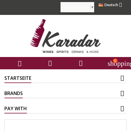

Deutsch
Select Language
▼
0



shoppin
STARTSEITE
BRANDS
PAY WITH