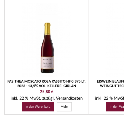
PASITHEA MOSCATO ROSA PASSITO HF 0,375 LT.
EISWEIN BLAUFRÄN
2023 - 13,5% VOL. KELLEREI GIRLAN
WEINGUT TSCHI
Preis
Pr
25,80 €
33
inkl. 22 % MwSt.
zuzügl. Versandkosten
inkl. 22 % MwSt.
In den Warenkorb
Mehr
In den Ware