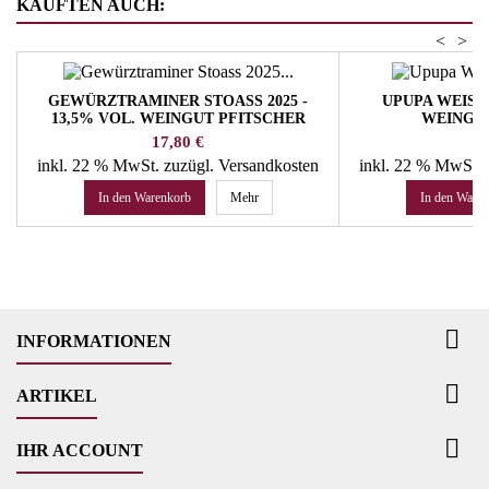
KAUFTEN AUCH:
<
>
GEWÜRZTRAMINER STOASS 2025 -
UPUPA WEISS 20
13,5% VOL. WEINGUT PFITSCHER
EINGUT
Preis
Pr
17,80 €
23
inkl. 22 % MwSt.
zuzügl. Versandkosten
inkl. 22 % MwSt.
In den Warenkorb
Mehr
In den Ware

INFORMATIONEN

ARTIKEL

IHR ACCOUNT