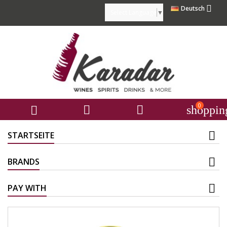

Deutsch
Select Language
▼
0



shoppin
STARTSEITE
BRANDS
PAY WITH