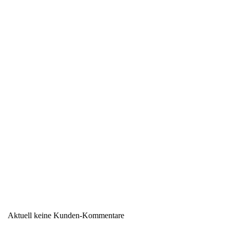
Region
Südtirol
Warengruppe
Käse
Aktuell keine Kunden-Kommentare