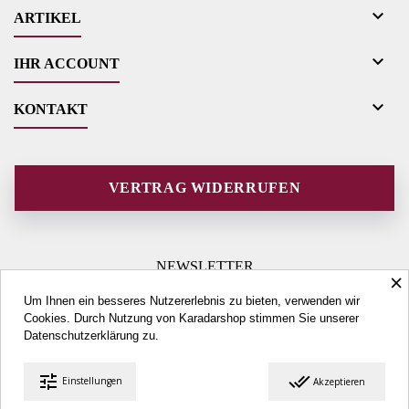

ARTIKEL

IHR ACCOUNT

KONTAKT
VERTRAG WIDERRUFEN
NEWSLETTER
×
Um Ihnen ein besseres Nutzererlebnis zu bieten, verwenden wir
Cookies. Durch Nutzung von Karadarshop stimmen Sie unserer
Datenschutzerklärung
zu.
tune
done_all
Einstellungen
Akzeptieren
© Copyright 2026 Karadarshop.com. All Rights Reserved.