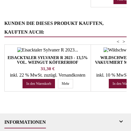
KUNDEN DIE DIESES PRODUKT KAUFTEN,
KAUFTEN AUCH:
<
>
EISACKTALER SYLVANER R 2023 - 13,5%
WILDSCHWEIN
VOL. WEINGUT KÖFERERHOF
VAKUUMIERT ME
Preis
Pr
31,30 €
13
inkl. 22 % MwSt.
zuzügl. Versandkosten
inkl. 10 % MwSt.
In den Warenkorb
Mehr
In den Ware

INFORMATIONEN