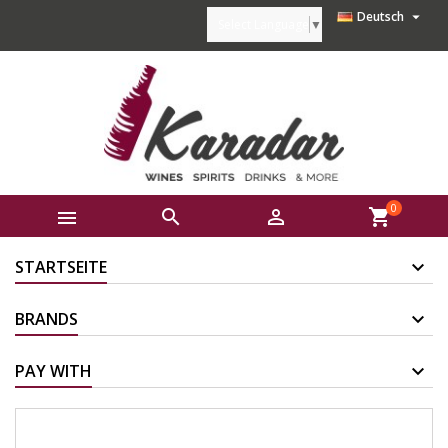

Deutsch
Select Language
▼
0



shopping_cart
STARTSEITE
BRANDS
PAY WITH