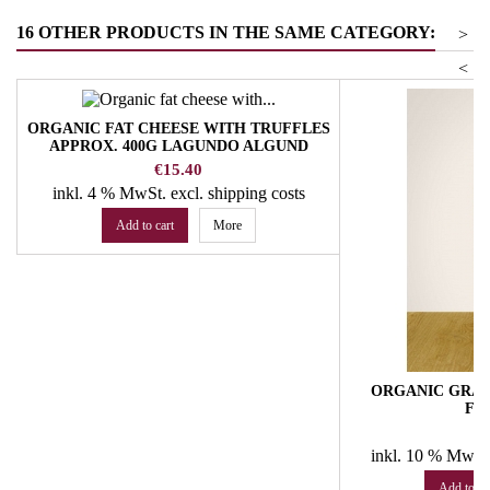
16 OTHER PRODUCTS IN THE SAME CATEGORY:
>
<
ORGANIC FAT CHEESE WITH TRUFFLES
APPROX. 400G LAGUNDO ALGUND
DAIRY
Price
€15.40
inkl. 4 % MwSt.
excl. shipping costs
Add to cart
More
ORGANIC GRAPE
FA
Pr
€
inkl. 10 % MwSt
Add to ca