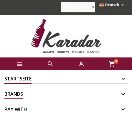

Deutsch
Select Language
▼
0



shopping_cart
STARTSEITE
BRANDS
PAY WITH