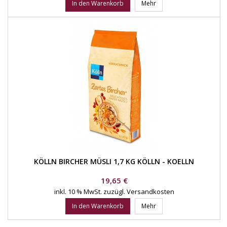
In den Warenkorb
Mehr
KÖLLN BIRCHER MÜSLI 1,7 KG KÖLLN - KOELLN
Preis
19,65 €
inkl. 10 % MwSt.
zuzügl. Versandkosten
In den Warenkorb
Mehr