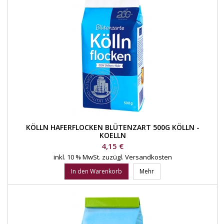
KÖLLN HAFERFLOCKEN BLÜTENZART 500G KÖLLN -
KOELLN
Preis
4,15 €
inkl. 10 % MwSt.
zuzügl. Versandkosten
In den Warenkorb
Mehr