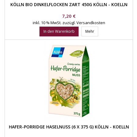
KÖLLN BIO DINKELFLOCKEN ZART 450G KÖLLN - KOELLN
Preis
7,20 €
inkl. 10 % MwSt.
zuzügl. Versandkosten
In den Warenkorb
Mehr
HAFER-PORRIDGE HASELNUSS (6 X 375 G) KÖLLN - KOELLN