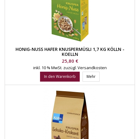
HONIG-NUSS HAFER KNUSPERMÜSLI 1,7 KG KÖLLN -
KOELLN
Preis
25,80 €
inkl. 10 % MwSt.
zuzügl. Versandkosten
In den Warenkorb
Mehr