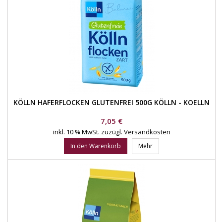
KÖLLN HAFERFLOCKEN GLUTENFREI 500G KÖLLN - KOELLN
Preis
7,05 €
inkl. 10 % MwSt.
zuzügl. Versandkosten
In den Warenkorb
Mehr