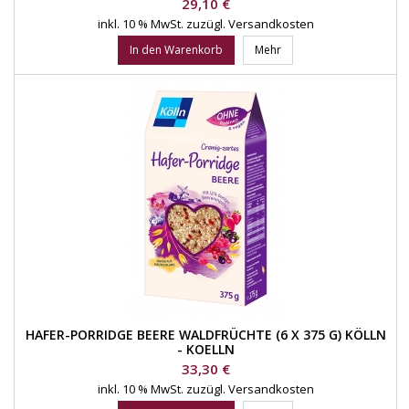
Preis
29,10 €
inkl. 10 % MwSt.
zuzügl. Versandkosten
In den Warenkorb
Mehr
HAFER-PORRIDGE BEERE WALDFRÜCHTE (6 X 375 G) KÖLLN
- KOELLN
Preis
33,30 €
inkl. 10 % MwSt.
zuzügl. Versandkosten