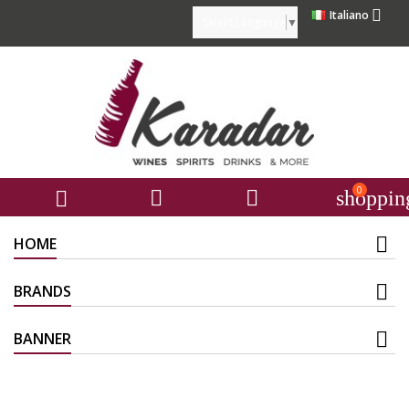

Italiano
Select Language
▼
0



shoppin
HOME
BRANDS
BANNER