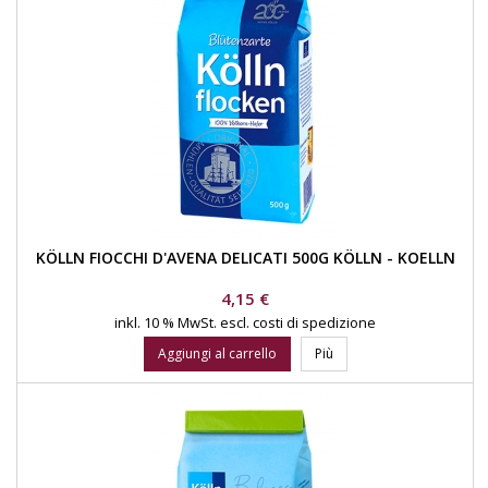
KÖLLN FIOCCHI D'AVENA DELICATI 500G KÖLLN - KOELLN
Prezzo
4,15 €
inkl. 10 % MwSt.
escl. costi di spedizione
Aggiungi al carrello
Più