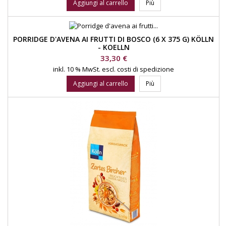
Aggiungi al carrello
Più
PORRIDGE D'AVENA AI FRUTTI DI BOSCO (6 X 375 G) KÖLLN
- KOELLN
Prezzo
33,30 €
inkl. 10 % MwSt.
escl. costi di spedizione
Aggiungi al carrello
Più