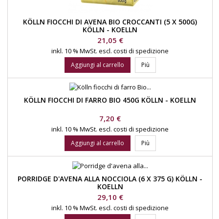
KÖLLN FIOCCHI DI AVENA BIO CROCCANTI (5 X 500G)
KÖLLN - KOELLN
Prezzo
21,05 €
inkl. 10 % MwSt.
escl. costi di spedizione
Aggiungi al carrello
Più
KÖLLN FIOCCHI DI FARRO BIO 450G KÖLLN - KOELLN
Prezzo
7,20 €
inkl. 10 % MwSt.
escl. costi di spedizione
Aggiungi al carrello
Più
PORRIDGE D'AVENA ALLA NOCCIOLA (6 X 375 G) KÖLLN -
KOELLN
Prezzo
29,10 €
inkl. 10 % MwSt.
escl. costi di spedizione