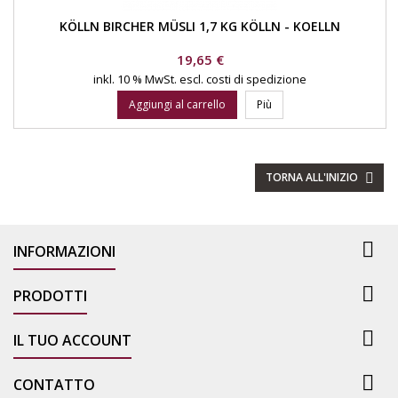
KÖLLN BIRCHER MÜSLI 1,7 KG KÖLLN - KOELLN
Prezzo
19,65 €
inkl. 10 % MwSt.
escl. costi di spedizione
Aggiungi al carrello
Più
TORNA ALL'INIZIO


INFORMAZIONI

PRODOTTI

IL TUO ACCOUNT

CONTATTO