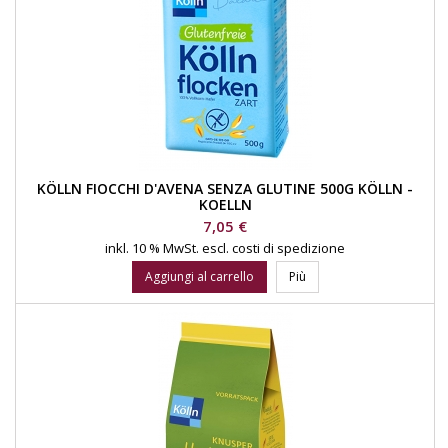
KÖLLN FIOCCHI D'AVENA SENZA GLUTINE 500G KÖLLN -
KOELLN
Prezzo
7,05 €
inkl. 10 % MwSt.
escl. costi di spedizione
Aggiungi al carrello
Più