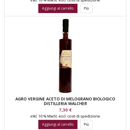
inkl. 10 % MwSt.
escl. costi di spedizione
Aggiungi al carrello
Più
AGRO VERGINE ACETO DI MELOGRANO BIOLOGICO
DISTILLERIA WALCHER
Prezzo
7,30 €
inkl. 10 % MwSt.
escl. costi di spedizione
Aggiungi al carrello
Più