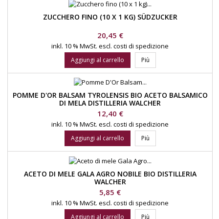
ZUCCHERO FINO (10 X 1 KG) SÜDZUCKER
Prezzo
20,45 €
inkl. 10 % MwSt.
escl. costi di spedizione
Aggiungi al carrello
Più
POMME D'OR BALSAM TYROLENSIS BIO ACETO BALSAMICO
DI MELA DISTILLERIA WALCHER
Prezzo
12,40 €
inkl. 10 % MwSt.
escl. costi di spedizione
Aggiungi al carrello
Più
ACETO DI MELE GALA AGRO NOBILE BIO DISTILLERIA
WALCHER
Prezzo
5,85 €
inkl. 10 % MwSt.
escl. costi di spedizione
Aggiungi al carrello
Più