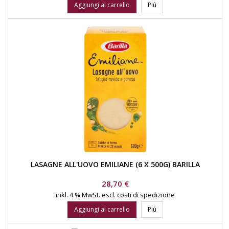
Aggiungi al carrello
Più
LASAGNE ALL'UOVO EMILIANE (6 X 500G) BARILLA
Prezzo
28,70 €
inkl. 4 % MwSt.
escl. costi di spedizione
Aggiungi al carrello
Più