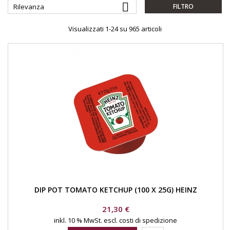

Rilevanza
FILTRO
Visualizzati 1-24 su 965 articoli
DIP POT TOMATO KETCHUP (100 X 25G) HEINZ
Prezzo
21,30 €
inkl. 10 % MwSt.
escl. costi di spedizione