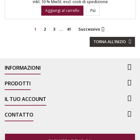
inkl. 10 % MwSt.
escl. costi di spedizione
Aggiungi al carrello
Più
1
2
3
…
41
Successivo

TORNA ALL'INIZIO


INFORMAZIONI

PRODOTTI

IL TUO ACCOUNT

CONTATTO