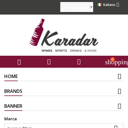

Italiano
Select Language
▼
0



shoppin
HOME
BRANDS
BANNER
Marca