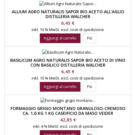
ALLIUM AGRO NATURALIS SAPOR BIO ACETO ALL'AGLIO
DISTILLERIA WALCHER
Prezzo
6,45 €
inkl. 10 % MwSt.
escl. costi di spedizione
Aggiungi al carrello
Più
BASILICUM AGRO NATURALIS SAPOR BIO ACETO DI VINO
CON BASILICO DISTILLERIA WALCHER
Prezzo
6,45 €
inkl. 10 % MwSt.
escl. costi di spedizione
Aggiungi al carrello
Più
FORMAGGIO GRIGIO MONTANO GRANULOSO-CREMOSO
CA. 1,6 KG 1 KG CASEIFICIO DA MASO VEIDER
Prezzo
42,85 €
inkl. 4 % MwSt.
escl. costi di spedizione
Aggiungi al carrello
Più