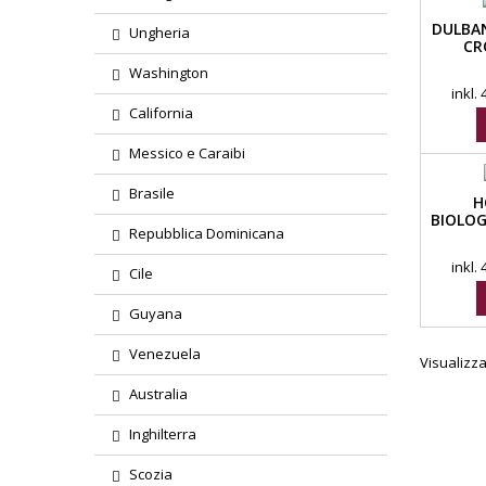
DULBA
Ungheria
CR
LA
Washington
inkl.
California
Messico e Caraibi
Brasile
H
BIOLOG
Repubblica Dominicana
CASEIF
inkl.
Cile
Guyana
Venezuela
Visualizzat
Australia
Inghilterra
Scozia