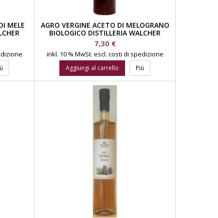
DI MELE
AGRO VERGINE ACETO DI MELOGRANO
ALCHER
BIOLOGICO DISTILLERIA WALCHER
Prezzo
7,30 €
pedizione
inkl. 10 % MwSt.
escl. costi di spedizione
iù
Aggiungi al carrello
Più