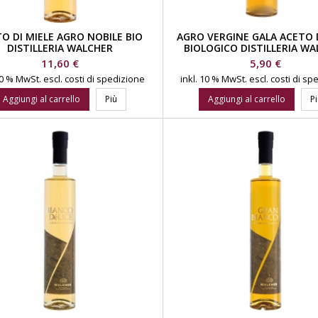
O DI MIELE AGRO NOBILE BIO
AGRO VERGINE GALA ACETO 
DISTILLERIA WALCHER
BIOLOGICO DISTILLERIA W
Prezzo
Prezzo
11,60 €
5,90 €
 10 % MwSt.
escl. costi di spedizione
inkl. 10 % MwSt.
escl. costi di s
Aggiungi al carrello
Più
Aggiungi al carrello
P