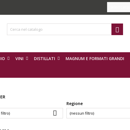
Select Lang

IO
VINI
DISTILLATI
MAGNUM E FORMATI GRANDI
PER
Regione

filtro)
(nessun filtro)