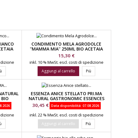
BIANCO
CONDIMENTO MELA AGRODOLCE
CETAIA
''MAMMA MIA'' 250ML BIO ACETAIA
LEONARDI
Prezzo
15,30 €
pedizione
inkl. 10 % MwSt.
escl. costi di spedizione
iù
Aggiungi al carrello
Più
 NATURAL
ESSENZA ANICE STELLATO PRI.MA
 BIO
NATURAL GASTRONOMIC ESSENCES
BIO
Prezzo
30,45 €
8.2026
Data disponibilitá:
07.08.2026
pedizione
inkl. 22 % MwSt.
escl. costi di spedizione
ù
Aggiungi al carrello
Più