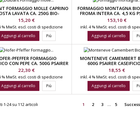
NT FORMAGGIO MOLLE CAPRINO
FORMAGGIO MONTAGNA BIO
OSTA LAVATA CA. 250G BIO-
FROMA INTERA CA. 4,5 KG P
TTERIA PRATO ALLO STELVIO
CASEIFICIO DI MONTAGNA VAL 
Prezzo
Prezzo
15,20 €
153,10 €
 4 % MwSt.
escl. costi di spedizione
inkl. 4 % MwSt.
escl. costi di sp
Aggiungi al carrello
Più
Aggiungi al carrello
P
OFER-PFEFFER FORMAGGIO
MONTENEVE CAMEMBERT BI
ICO CON PEPE CA. 500G PSAIRER
600G PSAIRER CASEIFICIO
ICIO DI MONTAGNA VAL PASSIRIA
MONTAGNA VAL PASSIR
Prezzo
Prezzo
22,30 €
18,55 €
 4 % MwSt.
escl. costi di spedizione
inkl. 4 % MwSt.
escl. costi di sp
Aggiungi al carrello
Più
Aggiungi al carrello
P
i 1-24 su 112 articoli
1
2
3
…
5
Success