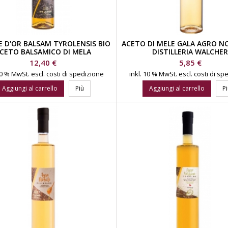
 D'OR BALSAM TYROLENSIS BIO
ACETO DI MELE GALA AGRO NO
CETO BALSAMICO DI MELA
DISTILLERIA WALCHE
DISTILLERIA WALCHER
Prezzo
Prezzo
12,40 €
5,85 €
 10 % MwSt.
escl. costi di spedizione
inkl. 10 % MwSt.
escl. costi di s
Aggiungi al carrello
Più
Aggiungi al carrello
P