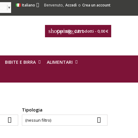

Italiano
Benvenuto,
Accedi
o
Crea un account
uage
▼
shopping_cart
Carrello:
0
Prodotti - 0,00 €
BIBITE E BIRRA
ALIMENTARI
Tipologia


(nessun filtro)