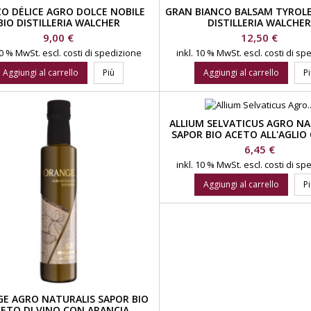
O DÉLICE AGRO DOLCE NOBILE
GRAN BIANCO BALSAM TYROLE
BIO DISTILLERIA WALCHER
DISTILLERIA WALCHE
Prezzo
Prezzo
9,00 €
12,50 €
 10 % MwSt.
escl. costi di spedizione
inkl. 10 % MwSt.
escl. costi di s
Aggiungi al carrello
Più
Aggiungi al carrello
P
ALLIUM SELVATICUS AGRO NA
SAPOR BIO ACETO ALL'AGLIO
DISTILLERIA WALCHE
Prezzo
6,45 €
inkl. 10 % MwSt.
escl. costi di s
Aggiungi al carrello
P
E AGRO NATURALIS SAPOR BIO
ETO DI VINO CON ARANCIA