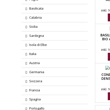
Basilicata
inkl.
Calabria
Sicilia
BASI
Sardegna
BIO 
Isola di Elbe
inkl.
Italia
Austria
Germania
CON
DENS
Svizzera
inkl.
Francia
Spagna
Portogallo