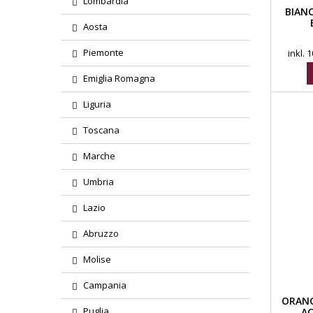
Lombardia
BIANC
Aosta
Piemonte
inkl.
Emiglia Romagna
Liguria
Toscana
Marche
Umbria
Lazio
Abruzzo
Molise
Campania
ORANG
Puglia
AC