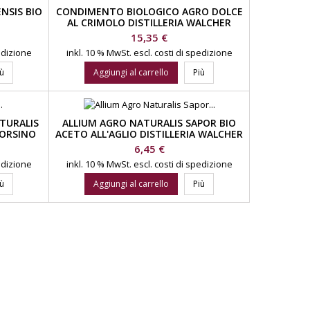
NSIS BIO
CONDIMENTO BIOLOGICO AGRO DOLCE
R
AL CRIMOLO DISTILLERIA WALCHER
Prezzo
15,35 €
pedizione
inkl. 10 % MwSt.
escl. costi di spedizione
iù
Aggiungi al carrello
Più
TURALIS
ALLIUM AGRO NATURALIS SAPOR BIO
 ORSINO
ACETO ALL'AGLIO DISTILLERIA WALCHER
R
Prezzo
6,45 €
pedizione
inkl. 10 % MwSt.
escl. costi di spedizione
iù
Aggiungi al carrello
Più