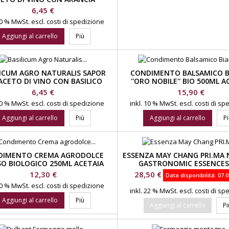
DISTILLERIA WALCHER
Prezzo
6,45 €
 10 % MwSt.
escl. costi di spedizione
Aggiungi al carrello
Più
LICUM AGRO NATURALIS SAPOR
CONDIMENTO BALSAMICO 
ACETO DI VINO CON BASILICO
''ORO NOBILE'' BIO 500ML A
DISTILLERIA WALCHER
LEONARDI
Prezzo
Prezzo
6,45 €
15,90 €
 10 % MwSt.
escl. costi di spedizione
inkl. 10 % MwSt.
escl. costi di s
Aggiungi al carrello
Più
Aggiungi al carrello
P
DIMENTO CREMA AGRODOLCE
ESSENZA MAY CHANG PRI.MA
O BIOLOGICO 250ML ACETAIA
GASTRONOMIC ESSENCES
LEONARDI
Prezzo
Prezzo
12,30 €
28,50 €
Data disponibilitá:
07.0
 10 % MwSt.
escl. costi di spedizione
inkl. 22 % MwSt.
escl. costi di s
Aggiungi al carrello
Più
Aggiungi al carrello
Pi