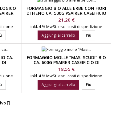
LOGICO
FORMAGGIO BIO ALLE ERBE CON FIORI
SAIRER
DI FIENO CA. 500G PSAIRER CASEIFICIO
PASSIRIA
DI MONTAGNA VAL PASSIRIA
Prezzo
21,20 €
edizione
inkl. 4 % MwSt.
escl. costi di spedizione
iù
Aggiungi al carrello
Più
O CA.
FORMAGGIO MOLLE “MASI SCUDI“ BIO
 DI
CA. 600G PSAIRER CASEIFICIO DI
IA
MONTAGNA VAL PASSIRIA
Prezzo
18,55 €
edizione
inkl. 4 % MwSt.
escl. costi di spedizione
iù
Aggiungi al carrello
Più
ivo
