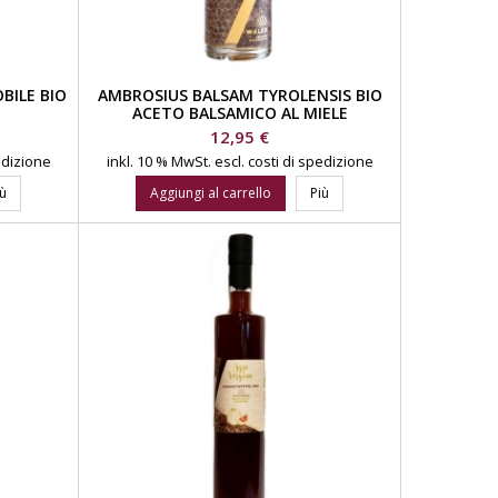
BILE BIO
AMBROSIUS BALSAM TYROLENSIS BIO
R
ACETO BALSAMICO AL MIELE
DISTILLERIA WALCHER
Prezzo
12,95 €
pedizione
inkl. 10 % MwSt.
escl. costi di spedizione
iù
Aggiungi al carrello
Più