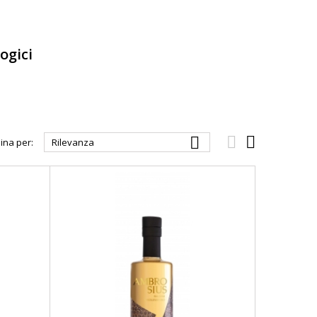
ogici



ina per:
Rilevanza