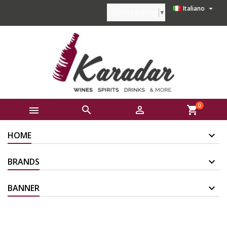

Italiano
Select Language
▼
0



shopping_cart
HOME
BRANDS
BANNER