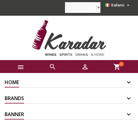

Italiano
Select Language
▼
0



shopping_cart
HOME
BRANDS
BANNER