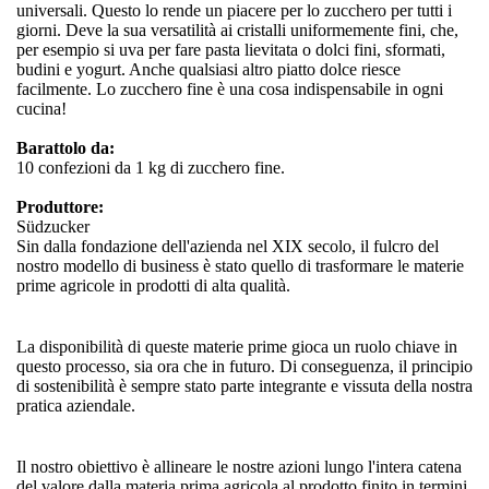
universali. Questo lo rende un piacere per lo zucchero per tutti i
giorni. Deve la sua versatilità ai cristalli uniformemente fini, che,
per esempio si uva per fare pasta lievitata o dolci fini, sformati,
budini e yogurt. Anche qualsiasi altro piatto dolce riesce
facilmente. Lo zucchero fine è una cosa indispensabile in ogni
cucina!
Barattolo da:
10 confezioni da 1 kg di zucchero fine.
Produttore:
Südzucker
Sin dalla fondazione dell'azienda nel XIX secolo, il fulcro del
nostro modello di business è stato quello di trasformare le materie
prime agricole in prodotti di alta qualità.
La disponibilità di queste materie prime gioca un ruolo chiave in
questo processo, sia ora che in futuro. Di conseguenza, il principio
di sostenibilità è sempre stato parte integrante e vissuta della nostra
pratica aziendale.
Il nostro obiettivo è allineare le nostre azioni lungo l'intera catena
del valore dalla materia prima agricola al prodotto finito in termini