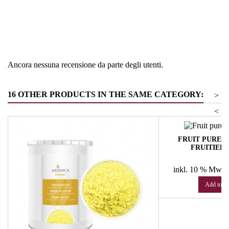
Regione
Germania
Tipologia
Sale -zucchero - spezie
Ancora nessuna recensione da parte degli utenti.
16 OTHER PRODUCTS IN THE SAME CATEGORY:
>
<
FRUIT PUREE 
FRUITIERE
Pr
€
inkl. 10 % MwSt
Add to ca