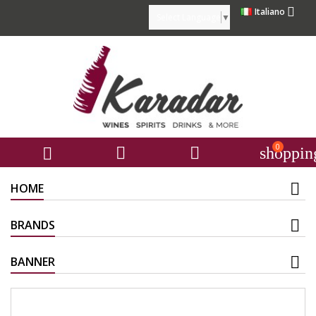

Italiano
Select Language
▼
0



shoppin
HOME
BRANDS
BANNER