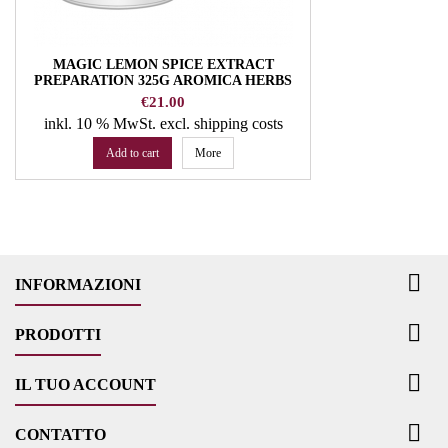
MAGIC LEMON SPICE EXTRACT
PREPARATION 325G AROMICA HERBS
AND SPICES
Price
€21.00
inkl. 10 % MwSt.
excl. shipping costs
Add to cart
More

INFORMAZIONI

PRODOTTI

IL TUO ACCOUNT

CONTATTO