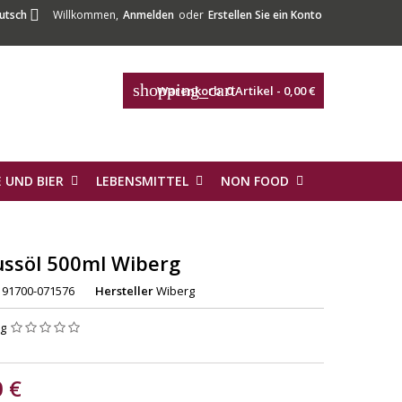

utsch
Willkommen,
Anmelden
oder
Erstellen Sie ein Konto
shopping_cart
Warenkorb:
0
Artikel - 0,00 €
 UND BIER
LEBENSMITTEL
NON FOOD
ussöl 500ml Wiberg
91700-071576
Hersteller
Wiberg
ng
0 €