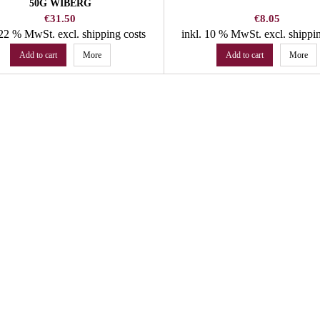
50G WIBERG
Price
Price
€31.50
€8.05
. 22 % MwSt.
excl. shipping costs
inkl. 10 % MwSt.
excl. shippi
Add to cart
More
Add to cart
More