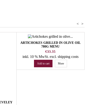
<
>
ARTICHOKES GRILLED IN OLIVE OIL
VANILLA 
780G MENU
Price
€33.35
inkl. 10 % MwSt.
excl. shipping costs
inkl. 22
Add to cart
More
DEVELEY