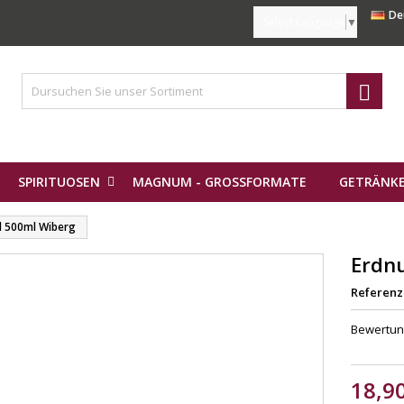
De
Select Language
▼

SPIRITUOSEN
MAGNUM - GROSSFORMATE
GETRÄNKE
l 500ml Wiberg
Erdn
Referenz
Bewertu
18,9