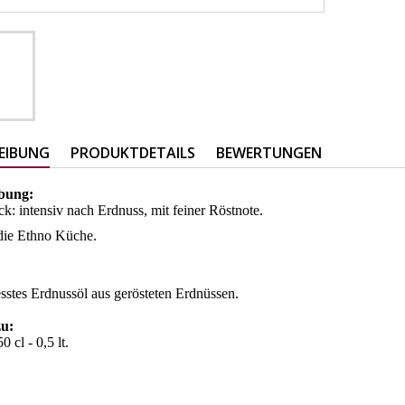
EIBUNG
PRODUKTDETAILS
BEWERTUNGEN
bung:
: intensiv nach Erdnuss, mit feiner Röstnote.
 die Ethno Küche.
:
sstes Erdnussöl aus gerösteten Erdnüssen.
zu:
0 cl - 0,5 lt.