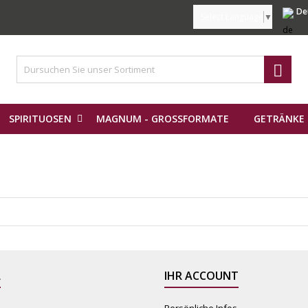
De
Select Language
▼

SPIRITUOSEN
MAGNUM - GROSSFORMATE
GETRÄNKE 
L
IHR ACCOUNT