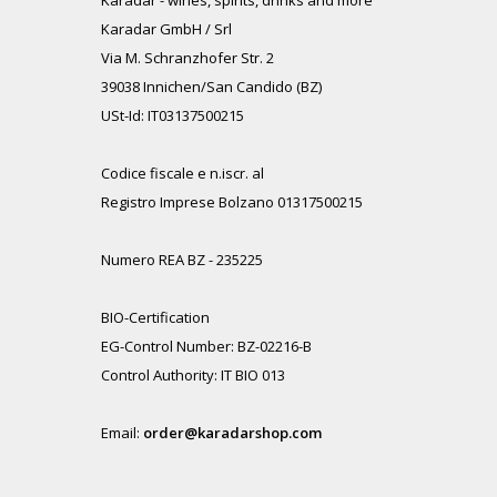
Karadar - wines, spirits, drinks and more
Karadar GmbH / Srl
Via M. Schranzhofer Str. 2
39038 Innichen/San Candido (BZ)
USt-Id: IT03137500215
Codice fiscale e n.iscr. al
Registro Imprese Bolzano 01317500215
Numero REA BZ - 235225
BIO-Certification
EG-Control Number: BZ-02216-B
Control Authority: IT BIO 013
Email:
order@karadarshop.com