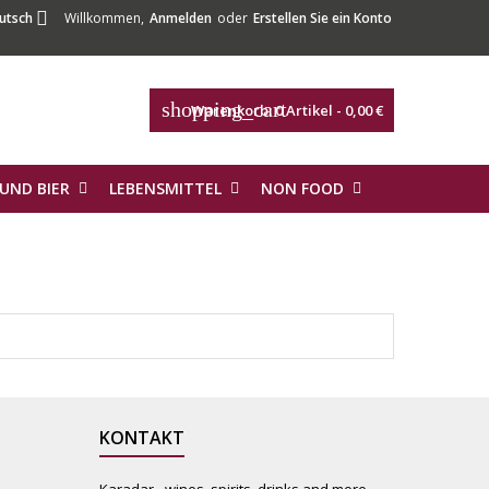

utsch
Willkommen,
Anmelden
oder
Erstellen Sie ein Konto
shopping_cart
Warenkorb:
0
Artikel - 0,00 €
UND BIER
LEBENSMITTEL
NON FOOD
KONTAKT