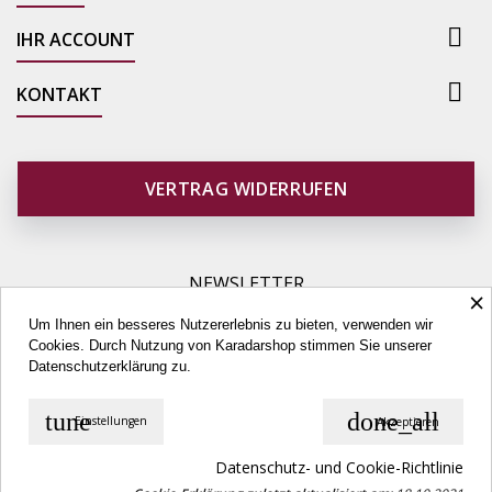

IHR ACCOUNT

KONTAKT
VERTRAG WIDERRUFEN
NEWSLETTER
×
Um Ihnen ein besseres Nutzererlebnis zu bieten, verwenden wir
Cookies. Durch Nutzung von Karadarshop stimmen Sie unserer
Datenschutzerklärung
zu.
tune
done_all
Einstellungen
Akzeptieren
© Copyright 2026 Karadarshop.com. All Rights Reserved.
Datenschutz- und Cookie-Richtlinie