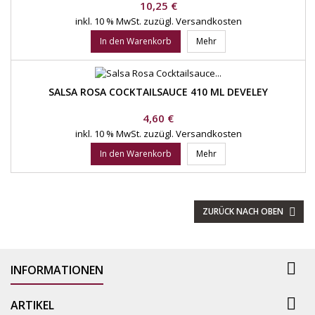
Preis
10,25 €
inkl. 10 % MwSt.
zuzügl. Versandkosten
In den Warenkorb
Mehr
SALSA ROSA COCKTAILSAUCE 410 ML DEVELEY
Preis
4,60 €
inkl. 10 % MwSt.
zuzügl. Versandkosten
In den Warenkorb
Mehr
ZURÜCK NACH OBEN


INFORMATIONEN

ARTIKEL