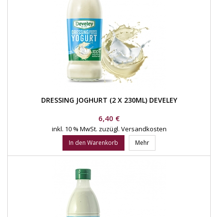
DRESSING JOGHURT (2 X 230ML) DEVELEY
Preis
6,40 €
inkl. 10 % MwSt.
zuzügl. Versandkosten
In den Warenkorb
Mehr