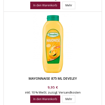
In den Warenkorb
Mehr
MAYONNAISE 875 ML DEVELEY
Preis
9,95 €
inkl. 10 % MwSt.
zuzügl. Versandkosten
In den Warenkorb
Mehr