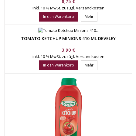
Preis
8,75 €
inkl. 10 % MwSt.
zuzügl. Versandkosten
In den Warenkorb
Mehr
TOMATO KETCHUP MINIONS 410 ML DEVELEY
Preis
3,90 €
inkl. 10 % MwSt.
zuzügl. Versandkosten
In den Warenkorb
Mehr