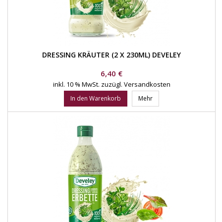
DRESSING KRÄUTER (2 X 230ML) DEVELEY
Preis
6,40 €
inkl. 10 % MwSt.
zuzügl. Versandkosten
In den Warenkorb
Mehr