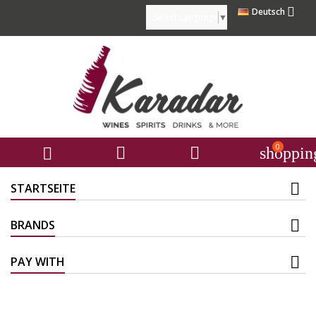

Deutsch
Select Language
▼
0



shoppin
STARTSEITE
BRANDS
PAY WITH