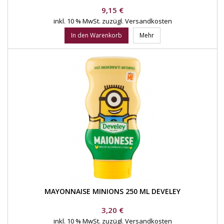
Preis
9,15 €
inkl. 10 % MwSt.
zuzügl. Versandkosten
In den Warenkorb
Mehr
MAYONNAISE MINIONS 250 ML DEVELEY
Preis
3,20 €
inkl. 10 % MwSt.
zuzügl. Versandkosten