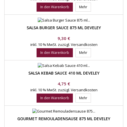
In den Warenkorb
Mehr
SALSA BURGER SAUCE 875 ML DEVELEY
Preis
9,30 €
inkl. 10 % MwSt.
zuzügl. Versandkosten
In den Warenkorb
Mehr
SALSA KEBAB SAUCE 410 ML DEVELEY
Preis
4,75 €
inkl. 10 % MwSt.
zuzügl. Versandkosten
In den Warenkorb
Mehr
GOURMET REMOULADENSAUSE 875 ML DEVELEY