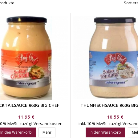
Produkte.
Sortier
CKTAILSAUCE 960G BIG CHEF
THUNFISCHSAUCE 960G BIG
Preis
Preis
11,95 €
10,55 €
 10 % MwSt.
zuzügl. Versandkosten
inkl. 10 % MwSt.
zuzügl. Versan
In den Warenkorb
Mehr
In den Warenkorb
Me