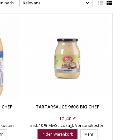



en nach:
Relevanz
 CHEF
TARTARSAUCE 960G BIG CHEF
Preis
12,40 €
dkosten
inkl. 10 % MwSt.
zuzügl. Versandkosten
hr
In den Warenkorb
Mehr