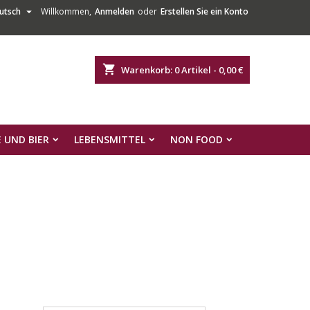

utsch
Willkommen,
Anmelden
oder
Erstellen Sie ein Konto
shopping_cart
Warenkorb:
0
Artikel - 0,00 €
 UND BIER
LEBENSMITTEL
NON FOOD