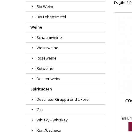
Es gibt 3 
Bio Weine
Bio Lebensmittel
Weine
Schaumweine
Weissweine
Roséweine
Rotweine
Dessertweine
Spirituosen
Destillate, Grappa und Liköre
CO
Gin
inkl.
Whisky - Whiskey
Rum/Cachaca