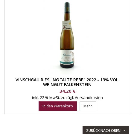
VINSCHGAU RIESLING "ALTE REBE" 2022 - 13% VOL.
WEINGUT FALKENSTEIN
Preis
34,20 €
inkl. 22 % MwSt.
zuzügl. Versandkosten
In den Warenkorb
Mehr
ZURÜCK NACH OBEN
