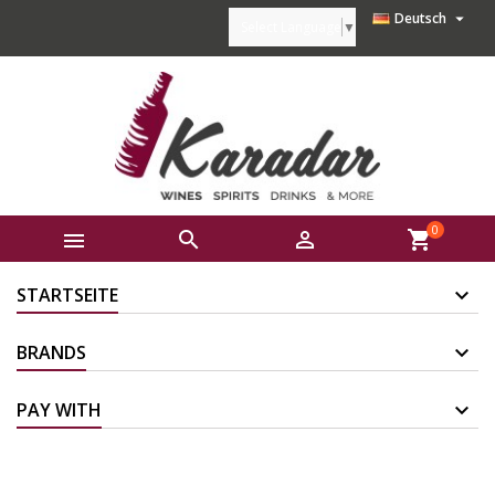

Deutsch
Select Language
▼
0



shopping_cart
STARTSEITE
BRANDS
PAY WITH