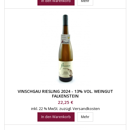
In den Warenkorb
Mehr
VINSCHGAU RIESLING 2024 - 13% VOL. WEINGUT
FALKENSTEIN
Preis
22,25 €
inkl. 22 % MwSt.
zuzügl. Versandkosten
In den Warenkorb
Mehr