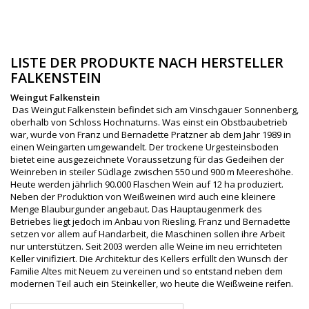
LISTE DER PRODUKTE NACH HERSTELLER
FALKENSTEIN
Weingut Falkenstein
Das Weingut Falkenstein befindet sich am Vinschgauer Sonnenberg,
oberhalb von Schloss Hochnaturns. Was einst ein Obstbaubetrieb
war, wurde von Franz und Bernadette Pratzner ab dem Jahr 1989 in
einen Weingarten umgewandelt. Der trockene Urgesteinsboden
bietet eine ausgezeichnete Voraussetzung für das Gedeihen der
Weinreben in steiler Südlage zwischen 550 und 900 m Meereshöhe.
Heute werden jährlich 90.000 Flaschen Wein auf 12 ha produziert.
Neben der Produktion von Weißweinen wird auch eine kleinere
Menge Blauburgunder angebaut. Das Hauptaugenmerk des
Betriebes liegt jedoch im Anbau von Riesling. Franz und Bernadette
setzen vor allem auf Handarbeit, die Maschinen sollen ihre Arbeit
nur unterstützen. Seit 2003 werden alle Weine im neu errichteten
Keller vinifiziert. Die Architektur des Kellers erfüllt den Wunsch der
Familie Altes mit Neuem zu vereinen und so entstand neben dem
modernen Teil auch ein Steinkeller, wo heute die Weißweine reifen.