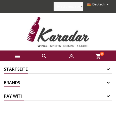

Deutsch
Select Language
▼
0



shopping_cart
STARTSEITE
BRANDS
PAY WITH