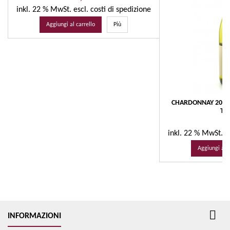
inkl. 22 % MwSt.
escl. costi di spedizione
Aggiungi al carrello
Più
CHARDONNAY 2025 -
TE
Pr
12
inkl. 22 % MwSt.
e
Aggiungi al c

INFORMAZIONI