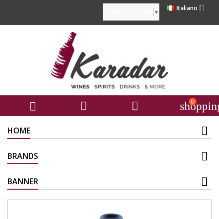

Italiano
Select Language
▼
0



shoppin
HOME
BRANDS
BANNER