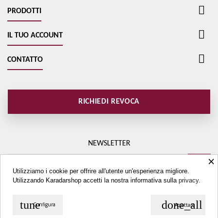

PRODOTTI

IL TUO ACCOUNT

CONTATTO
RICHIEDI REVOCA
NEWSLETTER
×
Utilizziamo i cookie per offrire all'utente un'esperienza migliore.
Utilizzando Karadarshop accetti la nostra informativa sulla
privacy.
tune
done_all
Configura
Accettare
© Copyright 2026 Karadarshop.com. All Rights Reserved.