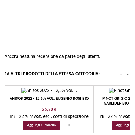
Regione
Alto Adige
Tipologia
Schiava / Vernatsch
Ancora nessuna recensione da parte degli utenti.
16 ALTRI PRODOTTI DELLA STESSA CATEGORIA:
<
>
ANISOS 2022 - 12,5% VOL. EUGENIO ROSI BIO
PINOT GRIGIO 202
GARLIDER BIO - 
Prezzo
Pr
25,30 €
17
inkl. 22 % MwSt.
escl. costi di spedizione
inkl. 22 % MwSt.
e
Aggiungi al carrello
Più
Aggiungi al c