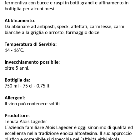
fermentiva con bucce e raspi in botti grandi e affinamento in
bottiglia per alcuni mesi.
Abbinamento:
Da abbinare ad antipasti, speck, affettati, carni lesse, carni
bianche alla griglia o arrosto, formaggio dolce.
Temperatura di Servizio:
14 - 16°C.
Invecchiamento possibile:
oltre 5 anni.
Bottiglia da:
750 ml - 75 cl - 0,75 lt.
Allergeni:
Il vino può contenere solfiti.
Produttore:
Tenuta Alois Lageder
L´azienda familiare Alois Lageder è oggi sinonimo di qualità ed
eccellenza nella tradizione enoica altoatesina. Il suo approccio
olistico e sostenibile si rispecchia nell´attività vitivinicola