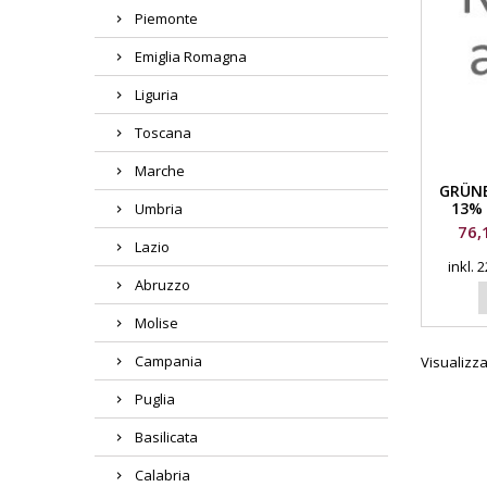
Piemonte
Emiglia Romagna
Liguria
Toscana
Marche
GRÜNE
13% 
Umbria
Pre
76,
Lazio
inkl.
Abruzzo
Molise
Campania
Visualizzat
Puglia
Basilicata
Calabria