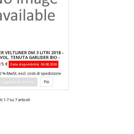
R VELTLINER DM 3 LITRI 2018 -
VOL. TENUTA GARLIDER BIO -
CHRIS KERSCHBAUMER
zzo
15 €
Data disponibilitá:
06.08.2026
 22 % MwSt.
escl. costi di spedizione
Aggiungi al carrello
Più
i 1-7 su 7 articoli