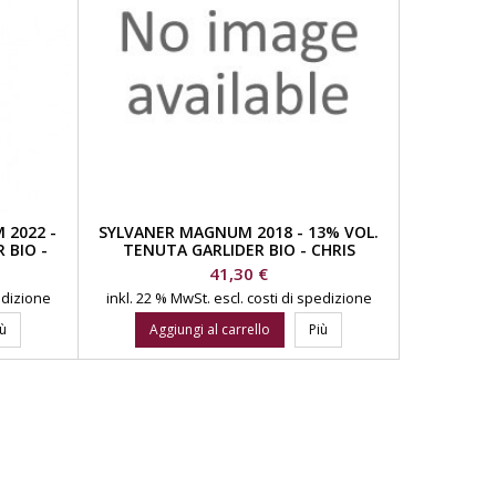
 2022 -
SYLVANER MAGNUM 2018 - 13% VOL.
 BIO -
TENUTA GARLIDER BIO - CHRIS
R
KERSCHBAUMER
Prezzo
41,30 €
pedizione
inkl. 22 % MwSt.
escl. costi di spedizione
iù
Aggiungi al carrello
Più