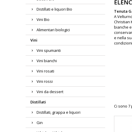
ELENC
Distillati e liquori Bio
Tenuta G
A Velturno
Vini Bio
Christian 
bianche e 
Alimentari biologici
conservare
e nella su
Vini
condizioni
Vini spumanti
Vini bianchi
Vini rosati
Vini rossi
Vini da dessert
Distillati
Ci sono 7 
Distillati, grappa e liquori
Gin