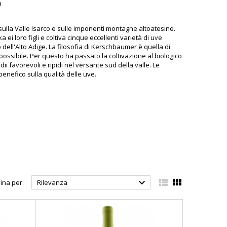
O
sulla Valle Isarco e sulle imponenti montagne altoatesine.
ei loro figli e coltiva cinque eccellenti varietà di uve
o dell'Alto Adige. La filosofia di Kerschbaumer è quella di
o possibile. Per questo ha passato la coltivazione al biologico
dii favorevoli e ripidi nel versante sud della valle. Le
benefico sulla qualità delle uve.



ina per:
Rilevanza