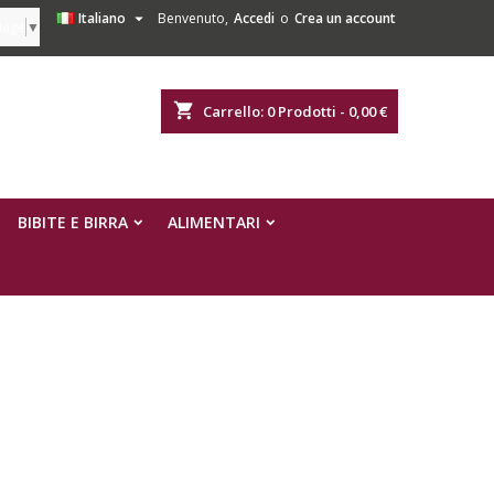

Italiano
Benvenuto,
Accedi
o
Crea un account
uage
▼
shopping_cart
Carrello:
0
Prodotti - 0,00 €
BIBITE E BIRRA
ALIMENTARI