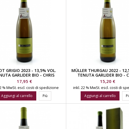
OT GRIGIO 2023 - 13,5% VOL.
MÜLLER THURGAU 2022 - 12,
NUTA GARLIDER BIO - CHRIS
TENUTA GARLIDER BIO - C
KERSCHBAUMER
KERSCHBAUMER
Prezzo
Prezzo
17,95 €
15,20 €
 22 % MwSt.
escl. costi di spedizione
inkl. 22 % MwSt.
escl. costi di s
Aggiungi al carrello
Più
Aggiungi al carrello
P