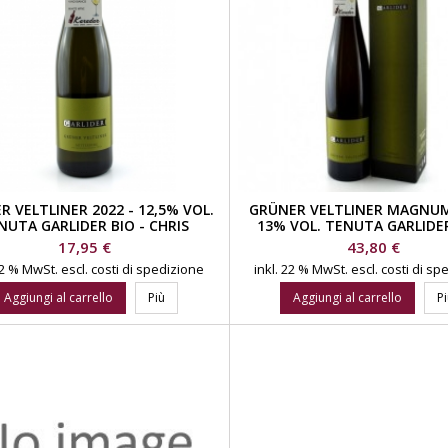
R VELTLINER 2022 - 12,5% VOL.
GRÜNER VELTLINER MAGNUM
NUTA GARLIDER BIO - CHRIS
13% VOL. TENUTA GARLIDER
KERSCHBAUMER
CHRIS KERSCHBAUME
Prezzo
Prezzo
17,95 €
43,80 €
 22 % MwSt.
escl. costi di spedizione
inkl. 22 % MwSt.
escl. costi di s
Aggiungi al carrello
Più
Aggiungi al carrello
P