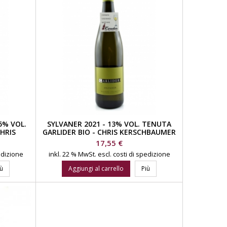
5% VOL.
SYLVANER 2021 - 13% VOL. TENUTA
HRIS
GARLIDER BIO - CHRIS KERSCHBAUMER
Prezzo
17,55 €
pedizione
inkl. 22 % MwSt.
escl. costi di spedizione
iù
Aggiungi al carrello
Più