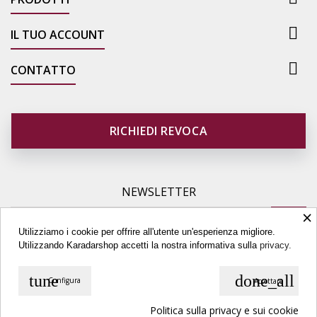

IL TUO ACCOUNT

CONTATTO
RICHIEDI REVOCA
NEWSLETTER
×
Utilizziamo i cookie per offrire all'utente un'esperienza migliore.
Utilizzando Karadarshop accetti la nostra informativa sulla
privacy.
tune
done_all
Configura
Accettare
© Copyright 2026 Karadarshop.com. All Rights Reserved.
Politica sulla privacy e sui cookie