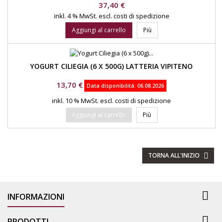
Prezzo
37,40 €
inkl. 4 % MwSt.
escl. costi di spedizione
Aggiungi al carrello
Più
YOGURT CILIEGIA (6 X 500G) LATTERIA VIPITENO
Prezzo
13,70 €
Data disponibilitá:
06.08.2026
inkl. 10 % MwSt.
escl. costi di spedizione
Aggiungi al carrello
Più
TORNA ALL'INIZIO


INFORMAZIONI

PRODOTTI