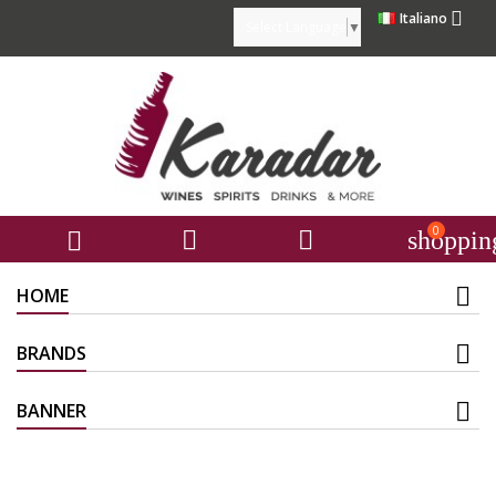

Italiano
Select Language
▼
0



shoppin
HOME
BRANDS
BANNER