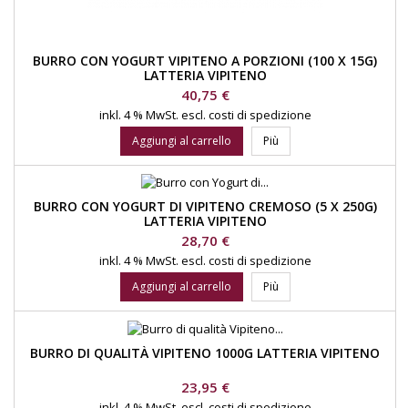
BURRO CON YOGURT VIPITENO A PORZIONI (100 X 15G)
LATTERIA VIPITENO
Prezzo
40,75 €
inkl. 4 % MwSt.
escl. costi di spedizione
Aggiungi al carrello
Più
BURRO CON YOGURT DI VIPITENO CREMOSO (5 X 250G)
LATTERIA VIPITENO
Prezzo
28,70 €
inkl. 4 % MwSt.
escl. costi di spedizione
Aggiungi al carrello
Più
BURRO DI QUALITÀ VIPITENO 1000G LATTERIA VIPITENO
Prezzo
23,95 €
inkl. 4 % MwSt.
escl. costi di spedizione