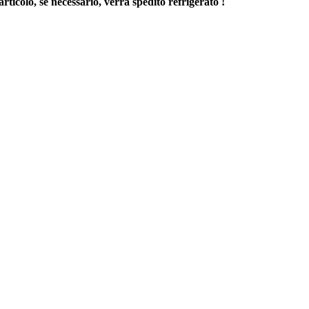
rticolo, se necessario, verrà spedito refrigerato !