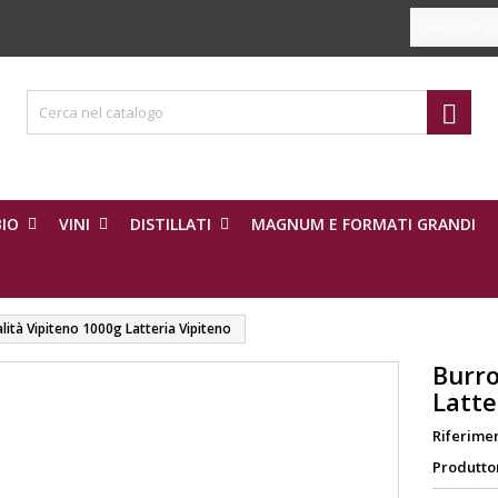
Select Lang

IO
VINI
DISTILLATI
MAGNUM E FORMATI GRANDI
alità Vipiteno 1000g Latteria Vipiteno
Burro
Latte
Riferime
Produtto