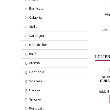
Basilicata
MA
Calabria
Sicilia
inkl
Sardegna
Isola di Elbe
Italia
I CLIE
Austria
Germania
ALTA
Svizzera
DURA 
Francia
inkl. 
Spagna
Portogallo