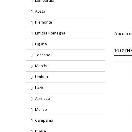
Lombardia
Region
Aosta
Tipolog
Piemonte
Emiglia Romagna
Ancora ne
Liguria
16 OTH
Toscana
Marche
Umbria
Lazio
Abruzzo
Molise
Campania
Puglia