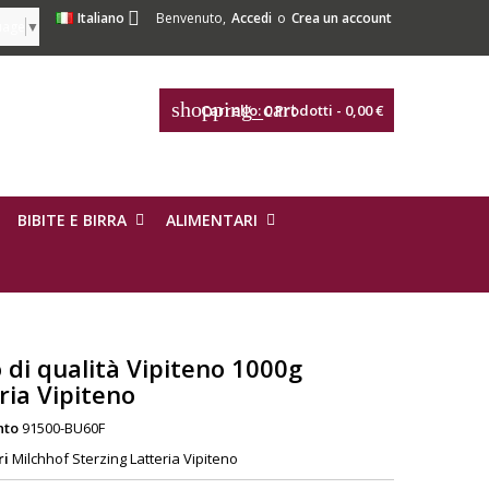

Italiano
Benvenuto,
Accedi
o
Crea un account
uage
▼
shopping_cart
Carrello:
0
Prodotti - 0,00 €
BIBITE E BIRRA
ALIMENTARI
 di qualità Vipiteno 1000g
ria Vipiteno
nto
91500-BU60F
ri
Milchhof Sterzing Latteria Vipiteno