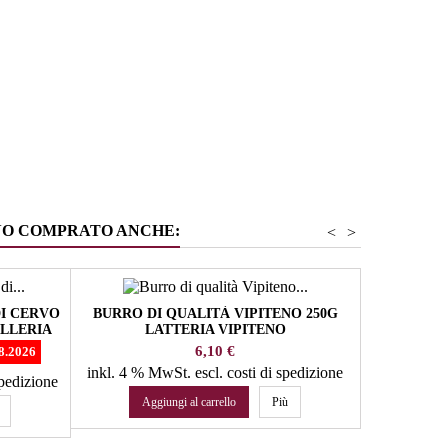
NO COMPRATO ANCHE:
<
>
I CERVO
BURRO DI QUALITÀ VIPITENO 250G
SPECK
LLERIA
LATTERIA VIPITENO
MAC
Prezzo
6,10 €
8.2026
inkl. 4 % MwSt.
escl. costi di spedizione
inkl. 10 %
spedizione
Aggiungi al carrello
Più
Agg