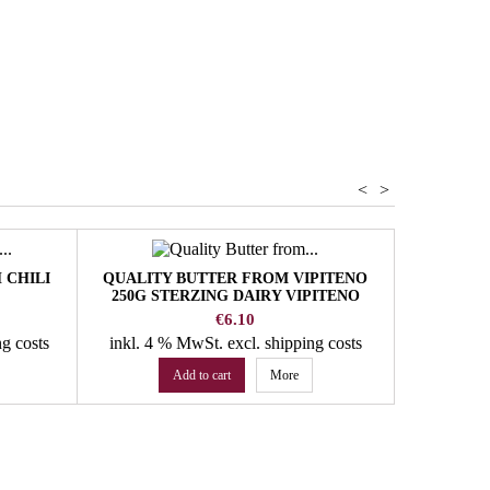
e
anna - Yogurt
<
>
 CHILI
QUALITY BUTTER FROM VIPITENO
ACETOPL
250G STERZING DAIRY VIPITENO
VIN
Price
€6.10
ng costs
inkl. 4 % MwSt.
excl. shipping costs
inkl. 10
Add to cart
More