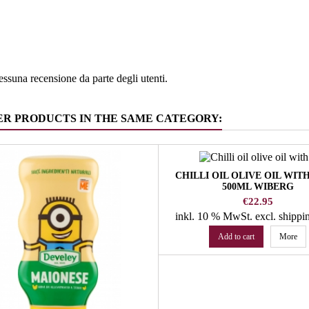
e
Alto Adig
ia
Burro - P
ssuna recensione da parte degli utenti.
ER PRODUCTS IN THE SAME CATEGORY:
CHILLI OIL OLIVE OIL WITH
500ML WIBERG
Price
€22.95
inkl. 10 % MwSt.
excl. shippi
Add to cart
More