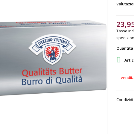
Valutazi
23,9
Tasse incl
spedizione
Quantità

Artic
vendit
Condividi