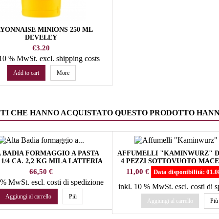
YONNAISE MINIONS 250 ML
DEVELEY
Price
€3.20
. 10 % MwSt.
excl. shipping costs
Add to cart
More
NTI CHE HANNO ACQUISTATO QUESTO PRODOTTO HAN
 BADIA FORMAGGIO A PASTA
AFFUMELLI "KAMINWURZ" D
1/4 CA. 2,2 KG MILA LATTERIA
4 PEZZI SOTTOVUOTO MACE
TROCKNER
Prezzo
Prezzo
66,50 €
11,00 €
Data disponibilitá:
01.0
4 % MwSt.
escl. costi di spedizione
inkl. 10 % MwSt.
escl. costi di 
Aggiungi al carrello
Più
Aggiungi al carrello
Più