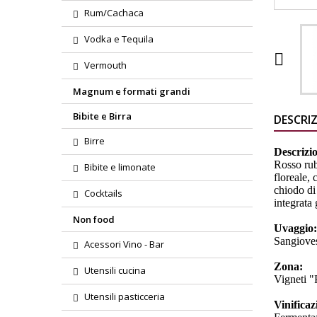
Rum/Cachaca
Vodka e Tequila

Vermouth
Magnum e formati grandi
Bibite e Birra
DESCRI
Birre
Descrizi
Rosso rub
Bibite e limonate
floreale, 
chiodo di
Cocktails
integrata
Non food
Uvaggio:
Sangiove
Acessori Vino - Bar
Zona:
Utensili cucina
Vigneti "
Utensili pasticceria
Vinificaz