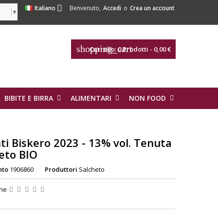

Italiano
Benvenuto,
Accedi
o
Crea un account
uage
▼
shopping_cart
Carrello:
0
Prodotti - 0,00 €
BIBITE E BIRRA
ALIMENTARI
NON FOOD
ti Biskero 2023 - 13% vol. Tenuta
eto BIO
nto
1906860
Produttori
Salcheto
one