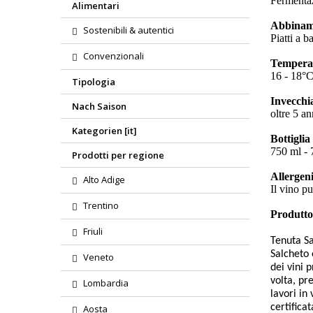
Fermentaz
Alimentari
Abbinam
Sostenibili & autentici
Piatti a b
Convenzionali
Temperat
16 - 18°
Tipologia
Invecchi
Nach Saison
oltre 5 an
Kategorien [it]
Bottiglia
750 ml - 7
Prodotti per regione
Allergeni
Alto Adige
Il vino pu
Trentino
Produtto
Friuli
Tenuta S
Salcheto 
Veneto
dei vini 
volta, pr
Lombardia
lavori in
certifica
Aosta