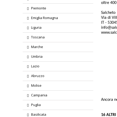
oltre 400
Piemonte
Salcheto
Emiglia Romagna
Via di Vi
IT - 5304
Liguria
info@sal
www.salc
Toscana
Marche
Umbria
Lazio
Region
Abruzzo
Tipolog
Molise
Campania
Ancora ne
Puglia
Basilicata
16 ALTR