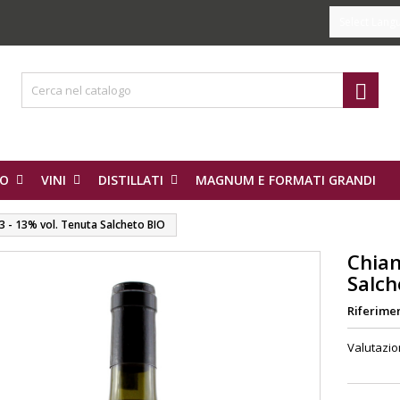
Select Lang

IO
VINI
DISTILLATI
MAGNUM E FORMATI GRANDI
3 - 13% vol. Tenuta Salcheto BIO
Chian
Salch
Riferime
Valutazi