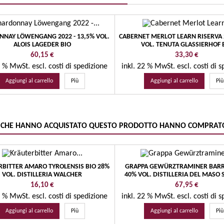
NAY LÖWENGANG 2022 - 13,5% VOL.
CABERNET MERLOT LEARN RISERVA 
ALOIS LAGEDER BIO
VOL. TENUTA GLASSIERHOF 
Prezzo
Prezzo
60,15 €
33,30 €
22 % MwSt.
escl. costi di spedizione
inkl. 22 % MwSt.
escl. costi di 
Aggiungi al carrello
Più
Aggiungi al carrello
Più
TI CHE HANNO ACQUISTATO QUESTO PRODOTTO HANNO COMPRAT
BITTER AMARO TYROLENSIS BIO 28%
GRAPPA GEWÜRZTRAMINER BARR
VOL. DISTILLERIA WALCHER
40% VOL. DISTILLERIA DEL MASO 
Prezzo
Prezzo
16,10 €
67,95 €
22 % MwSt.
escl. costi di spedizione
inkl. 22 % MwSt.
escl. costi di 
Aggiungi al carrello
Più
Aggiungi al carrello
Più