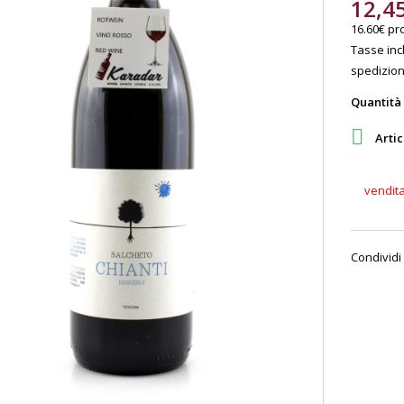
12,4
16.60€ pro
Tasse incl
spedizione
Quantità

Artic
vendit
Condividi