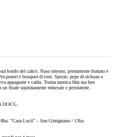
ul bordo del calice. Naso intenso, prettamente fruttato e
i. Pot-pourri e bouquet di rose. Spezie, pepe di sichuan e
va appagante e calda. Trama tannica fitta ma ben
n un finale squisitamente minerale e persistente.
nti DOCG.
/ 8ha. "Casa Lucii" – San Gimignano / 13ha.