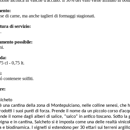
ione alcolica in vasche d'acciaio. Il 30% del vino viene affinato in bott
ento:
ase di carne, ma anche taglieri di formaggi stagionati.
ura di servizio:
C.
amento possibile:
ni.
 da:
5 cl - 0,75 lt.
:
ó contenere solfiti.
re:
alcheto
è una cantina della zona di Montepulciano, nelle colline senesi, che ha 
prodotti i suoi punti di forza. Prende il nome da un piccolo corso d’acq
ende il nome dagli alberi di salice, “salco” in antico toscano. Sotto 
 vigna e in cantina, Salcheto si è imposta come una delle realtà vinic
ta e biodinamica. I vigneti si estendono per 30 ettari sui terreni argillo