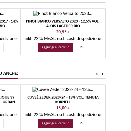
2017 - 14%
PINOT BIANCO VERSALTO 2023 - 12,5% VOL.
RÉSERVE DEL 
BIO
ALOIS LAGEDER BIO
T
Prezzo
Prezzo
20,55 €
187,10 €
spedizione
inkl. 22 % MwSt.
escl. costi di spedizione
inkl. 22 %
Aggiungi al carrello
Più
Agg
O ANCHE:
<
>
IQUE 3Y
CUVEÉ ZEDER 2023/24 - 13% VOL. TENUTA
TEROLDEGO
S. URBAN
KORNELL
13,
Prezzo
15,00 €
spedizione
inkl. 22 % MwSt.
escl. costi di spedizione
inkl. 22 %
Aggiungi al carrello
Più
Agg