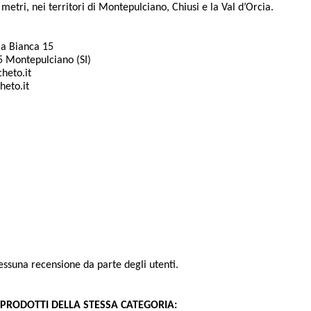
 metri, nei territori di Montepulciano, Chiusi e la Val d’Orcia.
lla Bianca 15
5 Montepulciano (SI)
cheto.it
heto.it
e
Toscana
ia
Chianti
ssuna recensione da parte degli utenti.
I PRODOTTI DELLA STESSA CATEGORIA: