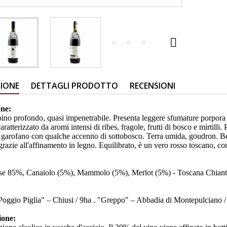

ZIONE
DETTAGLI PRODOTTO
RECENSIONI
one:
ino profondo, quasi impenetrabile. Presenta leggere sfumature porpora s
caratterizzato da aromi intensi di ribes, fragole, frutti di bosco e mirtill
 garofano con qualche accenno di sottobosco. Terra umida, goudron. Be
 grazie all'affinamento in legno. Equilibrato, è un vero rosso toscano, co
se 85%, Canaiolo (5%), Mammolo (5%), Merlot (5%) - Toscana Chia
Poggio Piglia" – Chiusi / 9ha . "Greppo" – Abbadia di Montepulciano 
ione: