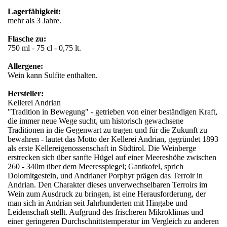
Lagerfähigkeit:
mehr als 3 Jahre.
Flasche zu:
750 ml - 75 cl - 0,75 lt.
Allergene:
Wein kann Sulfite enthalten.
Hersteller:
Kellerei Andrian
"Tradition in Bewegung" - getrieben von einer beständigen Kraft,
die immer neue Wege sucht, um historisch gewachsene
Traditionen in die Gegenwart zu tragen und für die Zukunft zu
bewahren - lautet das Motto der Kellerei Andrian, gegründet 1893
als erste Kellereigenossenschaft in Südtirol. Die Weinberge
erstrecken sich über sanfte Hügel auf einer Meereshöhe zwischen
260 - 340m über dem Meeresspiegel; Gantkofel, sprich
Dolomitgestein, und Andrianer Porphyr prägen das Terroir in
Andrian. Den Charakter dieses unverwechselbaren Terroirs im
Wein zum Ausdruck zu bringen, ist eine Herausforderung, der
man sich in Andrian seit Jahrhunderten mit Hingabe und
Leidenschaft stellt. Aufgrund des frischeren Mikroklimas und
einer geringeren Durchschnittstemperatur im Vergleich zu anderen