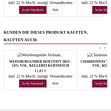
inkl. 22 % MwSt.
zuzügl. Versandkosten
inkl. 22 % MwSt.
In den Warenkorb
Mehr
In den Ware
KUNDEN DIE DIESES PRODUKT KAUFTEN,
KAUFTEN AUCH:
<
>
WEISSBURGUNDER HOFSTATT 2023 -
CHARDONNAY TRAD
14% VOL. KELLEREI KURTATSCH
VOL. KEL
Preis
Pr
15,85 €
14
inkl. 22 % MwSt.
zuzügl. Versandkosten
inkl. 22 % MwSt.
In den Warenkorb
Mehr
In den Ware