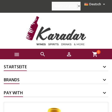

Deutsch
Select Language
▼
0



shopping_cart
STARTSEITE
BRANDS
PAY WITH