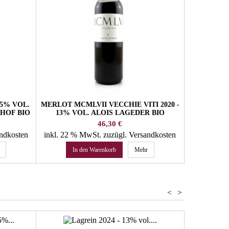
,5% VOL.
MERLOT MCMLVII VECCHIE VITI 2020 -
LAGREIN 
HOF BIO
13% VOL. ALOIS LAGEDER BIO
VOL
Preis
46,30 €
andkosten
inkl. 22 % MwSt.
zuzügl. Versandkosten
inkl. 22 
In den Warenkorb
Mehr
In 
<
>