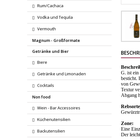
Rum/Cachaca
Vodka und Tequila
Vermouth
Magnum - Großformate
Getränke und Bier
BESCHR
Biere
Beschrei
G. ist ei
Getränke und Limonaden
besticht.
von Gewür
Cocktails
Textur ve
Abgang hi
Non food
Rebsorte
Wein - Bar Accessoires
Gewürztra
Küchenutensilien
Zone:
Eine Einz
Backutensilien
Der leich