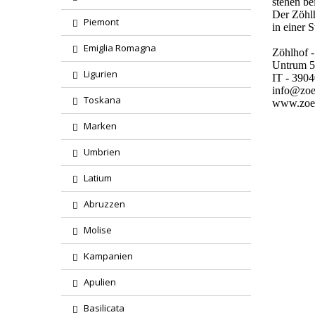
stehen be
Der Zöhlh
Piemont
in einer 
Emiglia Romagna
Zöhlhof 
Untrum 
Ligurien
IT - 390
info@zoe
Toskana
www.zoeh
Marken
Umbrien
Latium
Abruzzen
Molise
Kampanien
Apulien
Basilicata