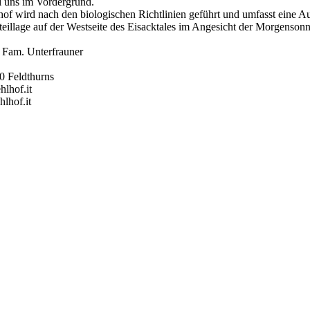
i uns im Vordergrund.
of wird nach den biologischen Richtlinien geführt und umfasst eine A
Steillage auf der Westseite des Eisacktales im Angesicht der Morgenso
- Fam. Unterfrauner
5
40 Feldthurns
hlhof.it
lhof.it