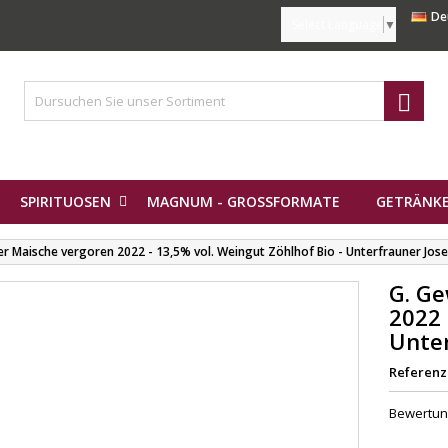
De
Select Language
▼

SPIRITUOSEN
MAGNUM - GROSSFORMATE
GETRÄNKE
r Maische vergoren 2022 - 13,5% vol. Weingut Zöhlhof Bio - Unterfrauner Jose
G. G
2022 
Unter
Referenz
Bewertu