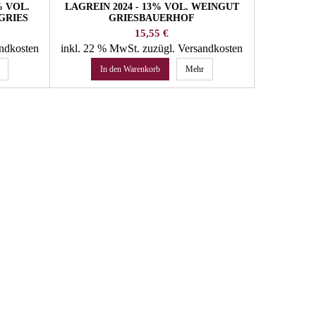
% VOL.
LAGREIN 2024 - 13% VOL. WEINGUT
LAGREIN 
GRIES
GRIESBAUERHOF
WE
Preis
15,55 €
andkosten
inkl. 22 % MwSt.
zuzügl. Versandkosten
inkl. 22 
In den Warenkorb
Mehr
In 