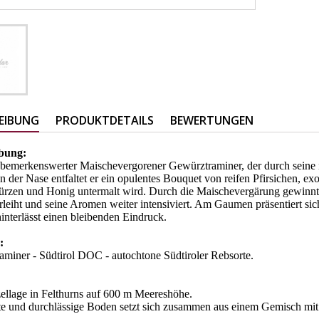
EIBUNG
PRODUKTDETAILS
BEWERTUNGEN
bung:
n bemerkenswerter Maischevergorener Gewürztraminer, der durch seine 
 In der Nase entfaltet er ein opulentes Bouquet von reifen Pfirsichen,
zen und Honig untermalt wird. Durch die Maischevergärung gewinnt d
rleiht und seine Aromen weiter intensiviert. Am Gaumen präsentiert si
nterlässt einen bleibenden Eindruck.
:
miner - Südtirol DOC - autochtone Südtiroler Rebsorte.
ellage in Felthurns auf 600 m Meereshöhe.
te und durchlässige Boden setzt sich zusammen aus einem Gemisch mit 