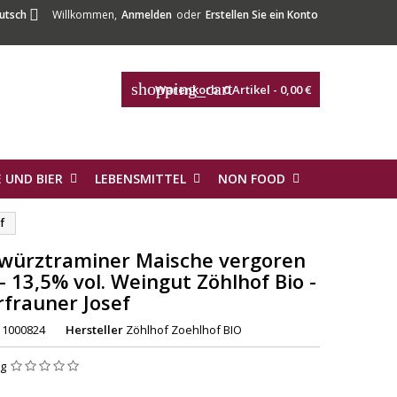

utsch
Willkommen,
Anmelden
oder
Erstellen Sie ein Konto
shopping_cart
Warenkorb:
0
Artikel - 0,00 €
 UND BIER
LEBENSMITTEL
NON FOOD
f
ewürztraminer Maische vergoren
- 13,5% vol. Weingut Zöhlhof Bio -
frauner Josef
1000824
Hersteller
Zöhlhof Zoehlhof BIO
ng