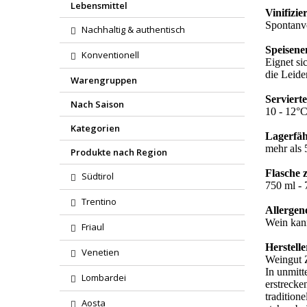
Lebensmittel
Vinifizie
Spontanve
Nachhaltig & authentisch
Speisene
Konventionell
Eignet si
die Leide
Warengruppen
Serviert
Nach Saison
10 - 12°
Kategorien
Lagerfäh
mehr als 
Produkte nach Region
Flasche 
Südtirol
750 ml - 7
Trentino
Allergen
Wein kann
Friaul
Herstelle
Venetien
Weingut 
In unmitt
Lombardei
erstrecke
tradition
Aosta