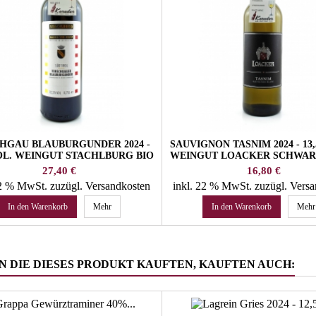
HGAU BLAUBURGUNDER 2024 -
SAUVIGNON TASNIM 2024 - 13
OL. WEINGUT STACHLBURG BIO
WEINGUT LOACKER SCHWAR
Preis
Preis
27,40 €
16,80 €
22 % MwSt.
zuzügl. Versandkosten
inkl. 22 % MwSt.
zuzügl. Vers
In den Warenkorb
Mehr
In den Warenkorb
Mehr
 DIE DIESES PRODUKT KAUFTEN, KAUFTEN AUCH: