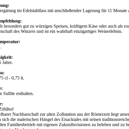
rung:
rgärung im Edelstahlfass mit anschließender Lagerung für 11 Monate 
mpfehlung:
ch besonders gut zu würzigen Speisen, kräftigem Käse oder auch als ex
nschaft des Winzers und ist ein wahrhaft einzigartiges Weinerlebnis.
emperatur:
C.
igkeit:
5 Jahre.
zu:
5 cl - 0,75 lt.
e:
 Sulfite enthalten.
r:
Zöhlhof
elbarer Nachbarschaft zur alten Zollstation aus der Römerzeit liegt un
n sich die malerischen Hängel des Eisacktales mit seinen traditionsreic
ellen Familienbetrieb mit eigenen Zukunftsvisionen zu beleben und zu 