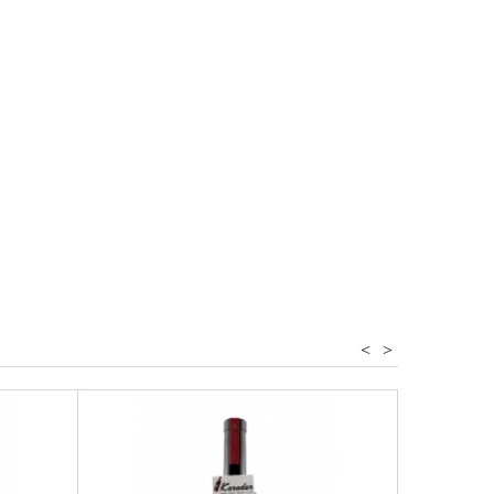
aminer
<
>