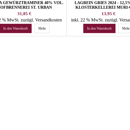
A GEWÜRZTRAMINER 40% VOL.
LAGREIN GRIES 2024 - 12,5
OFBRENNEREI ST. URBAN
KLOSTERKELLEREI MURI-
Preis
Preis
31,85 €
13,95 €
22 % MwSt.
zuzügl. Versandkosten
inkl. 22 % MwSt.
zuzügl. Vers
In den Warenkorb
Mehr
In den Warenkorb
Mehr