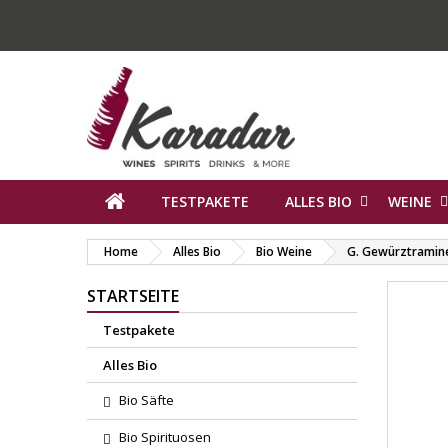
TESTPAKETE
ALLES BIO
WEINE
Home
Alles Bio
Bio Weine
G. Gewürztramine
STARTSEITE
Testpakete
Alles Bio
Bio Säfte
Bio Spirituosen