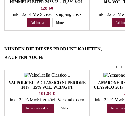
HIMMELSLEITER 2022/23 - 13,5% VOL.
14% VOL. T
UNTERORTL CASTEL JUVAL WINERY
Price
Pr
€28.60
€
inkl. 22 % MwSt.
excl. shipping costs
inkl. 22 % MwSt
Add to cart
More
Add to ca
KUNDEN DIE DIESES PRODUKT KAUFTEN,
KAUFTEN AUCH:
<
>
VALPOLICELLA CLASSICO SUPERIORE
AMARONE DEL
2017 - 15% VOL. WEINGUT
CLASSICO 2017 -
QUINTARELLI
QUIN
Preis
Pre
101,80 €
29
inkl. 22 % MwSt.
zuzügl. Versandkosten
inkl. 22 % MwSt.
In den Warenkorb
Mehr
In den Ware