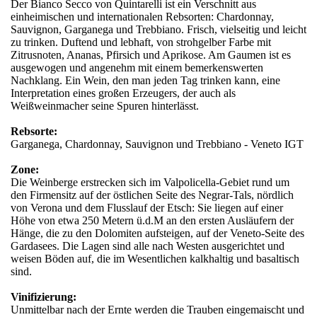
Der Bianco Secco von Quintarelli ist ein Verschnitt aus
einheimischen und internationalen Rebsorten: Chardonnay,
Sauvignon, Garganega und Trebbiano. Frisch, vielseitig und leicht
zu trinken. Duftend und lebhaft, von strohgelber Farbe mit
Zitrusnoten, Ananas, Pfirsich und Aprikose. Am Gaumen ist es
ausgewogen und angenehm mit einem bemerkenswerten
Nachklang. Ein Wein, den man jeden Tag trinken kann, eine
Interpretation eines großen Erzeugers, der auch als
Weißweinmacher seine Spuren hinterlässt.
Rebsorte:
Garganega, Chardonnay, Sauvignon und Trebbiano - Veneto IGT
Zone:
Die Weinberge erstrecken sich im Valpolicella-Gebiet rund um
den Firmensitz auf der östlichen Seite des Negrar-Tals, nördlich
von Verona und dem Flusslauf der Etsch: Sie liegen auf einer
Höhe von etwa 250 Metern ü.d.M an den ersten Ausläufern der
Hänge, die zu den Dolomiten aufsteigen, auf der Veneto-Seite des
Gardasees. Die Lagen sind alle nach Westen ausgerichtet und
weisen Böden auf, die im Wesentlichen kalkhaltig und basaltisch
sind.
Vinifizierung:
Unmittelbar nach der Ernte werden die Trauben eingemaischt und