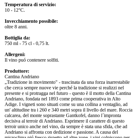
Temperatura di servizio:
10 - 12°C.
Invecchiamento possibile:
oltre 8 anni.
Bottiglia da:
750 ml - 75 cl - 0,75 lt.
Allergeni:
Il vino puó contenere solfiti.
Produttore:
Cantina Andriano
„Tradizione in movimento" - trascinata da una forza inarrestabile
che cerca sempre nuove vie perché la tradizione si realizzi nel
presente e si protragga nel futuro - questo è il motto della Cantina
Andriano, fondata nel 1893 come prima cooperativa in Alto
Adige. I vigneti sono situati come su una collina a ventaglio, ad
un' altitudine tra i 260 e 340 metri sopra il livello del mare. Roccia
calcarea, del monte soprastante Gantkofel, danno l´impronta
decisiva al terroir di Andriano. Esprimere il carattere di questo
terroir unico anche nel vino, da sempre è stata una sfida, che ad
Andriano si affronta con dedizione e passione. A causa del
microclima piú fresco rispetto ad altre zone, i vini colpiscono per