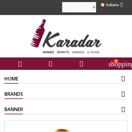

Italiano
Select Language
▼
0



shoppin
HOME
BRANDS
BANNER