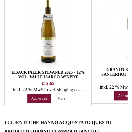
GRANITUS 20
EISACKTALER SYLVANER 2025 - 12%
SANTERHOF -
VOL. VALLE ISARCO WINERY
ORGAN
Pr
€
Price
€12.65
inkl. 22 % MwSt
inkl. 22 % MwSt.
excl. shipping costs
Add to ca
Add to cart
More
I CLIENTI CHE HANNO ACQUISTATO QUESTO
PRODOTTO HANNO COMPRATO ANCHE: