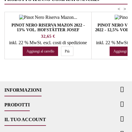
<
>
PINOT NERO RISERVA MAZON 2022 -
PINOT NERO V
13% VOL. HOFSTÄTTER JOSEF
2022 - 12,5% VO
Prezzo
Pr
32,65 €
29
inkl. 22 % MwSt.
escl. costi di spedizione
inkl. 22 % MwSt.
e
Aggiungi al carrello
Più
Aggiungi al c

INFORMAZIONI

PRODOTTI

IL TUO ACCOUNT