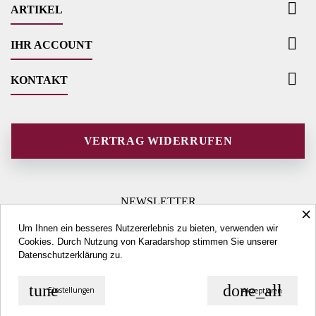

ARTIKEL

IHR ACCOUNT

KONTAKT
VERTRAG WIDERRUFEN
NEWSLETTER
×
Um Ihnen ein besseres Nutzererlebnis zu bieten, verwenden wir
Cookies. Durch Nutzung von Karadarshop stimmen Sie unserer
Datenschutzerklärung
zu.
tune
done_all
Einstellungen
Akzeptieren
© Copyright 2026 Karadarshop.com. All Rights Reserved.