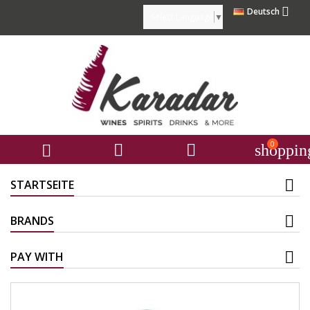

Deutsch
Select Language
▼
0



shoppin
STARTSEITE
BRANDS
PAY WITH