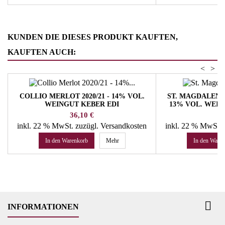
KUNDEN DIE DIESES PRODUKT KAUFTEN,
KAUFTEN AUCH:
<
>
COLLIO MERLOT 2020/21 - 14% VOL.
ST. MAGDALENER
WEINGUT KEBER EDI
13% VOL. WEI
Preis
Pr
36,10 €
14
inkl. 22 % MwSt.
zuzügl. Versandkosten
inkl. 22 % MwSt.
In den Warenkorb
Mehr
In den Ware

INFORMATIONEN