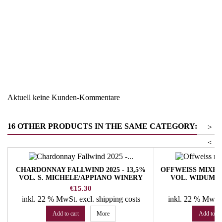
Region
Südtirol
Warengruppe
Weissburgunder
Aktuell keine Kunden-Kommentare
16 OTHER PRODUCTS IN THE SAME CATEGORY:
>
<
CHARDONNAY FALLWIND 2025 - 13,5%
OFFWEISS MIXED 
VOL. S. MICHELE/APPIANO WINERY
VOL. WIDUM 
Price
Pr
€15.30
€
inkl. 22 % MwSt.
excl. shipping costs
inkl. 22 % MwSt
Add to cart
More
Add to ca