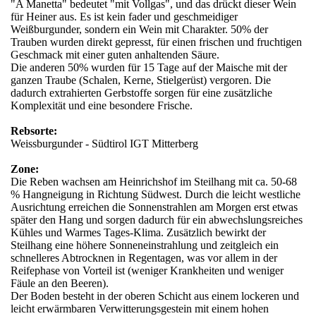
"A Manetta" bedeutet "mit Vollgas", und das drückt dieser Wein
für Heiner aus. Es ist kein fader und geschmeidiger
Weißburgunder, sondern ein Wein mit Charakter. 50% der
Trauben wurden direkt gepresst, für einen frischen und fruchtigen
Geschmack mit einer guten anhaltenden Säure.
Die anderen 50% wurden für 15 Tage auf der Maische mit der
ganzen Traube (Schalen, Kerne, Stielgerüst) vergoren. Die
dadurch extrahierten Gerbstoffe sorgen für eine zusätzliche
Komplexität und eine besondere Frische.
Rebsorte:
Weissburgunder - Südtirol IGT Mitterberg
Zone:
Die Reben wachsen am Heinrichshof im Steilhang mit ca. 50-68
% Hangneigung in Richtung Südwest. Durch die leicht westliche
Ausrichtung erreichen die Sonnenstrahlen am Morgen erst etwas
später den Hang und sorgen dadurch für ein abwechslungsreiches
Kühles und Warmes Tages-Klima. Zusätzlich bewirkt der
Steilhang eine höhere Sonneneinstrahlung und zeitgleich ein
schnelleres Abtrocknen in Regentagen, was vor allem in der
Reifephase von Vorteil ist (weniger Krankheiten und weniger
Fäule an den Beeren).
Der Boden besteht in der oberen Schicht aus einem lockeren und
leicht erwärmbaren Verwitterungsgestein mit einem hohen