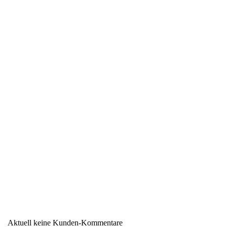
Region
Südtirol
Warengruppe
Pinot Grigio/Ruländer/Grauer
Burgunder
Aktuell keine Kunden-Kommentare