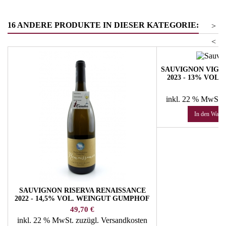
16 ANDERE PRODUKTE IN DIESER KATEGORIE:
>
<
SAUVIGNON VIG
2023 - 13% VOL
Pr
30
inkl. 22 % MwSt.
In den Ware
SAUVIGNON RISERVA RENAISSANCE
2022 - 14,5% VOL. WEINGUT GUMPHOF
Preis
49,70 €
inkl. 22 % MwSt.
zuzügl. Versandkosten