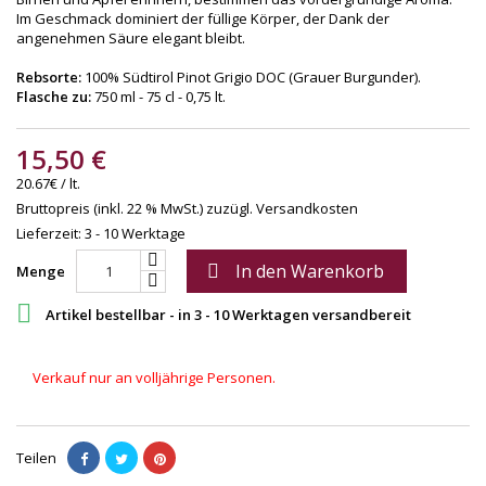
Im Geschmack dominiert der füllige Körper, der Dank der
angenehmen Säure elegant bleibt.
Rebsorte:
100% Südtirol Pinot Grigio DOC (Grauer Burgunder).
Flasche zu:
750 ml - 75 cl - 0,75 lt.
15,50 €
20.67€ / lt.
Bruttopreis (inkl. 22 % MwSt.)
zuzügl. Versandkosten
Lieferzeit: 3 - 10 Werktage
In den Warenkorb

Menge

Artikel bestellbar - in 3 - 10 Werktagen versandbereit
Verkauf nur an volljährige Personen.
Teilen