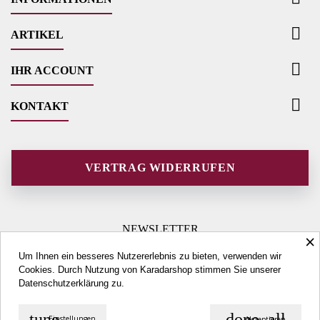

ARTIKEL

IHR ACCOUNT

KONTAKT
VERTRAG WIDERRUFEN
NEWSLETTER
×
Um Ihnen ein besseres Nutzererlebnis zu bieten, verwenden wir
Cookies. Durch Nutzung von Karadarshop stimmen Sie unserer
Datenschutzerklärung
zu.
tune
done_all
Einstellungen
Akzeptieren