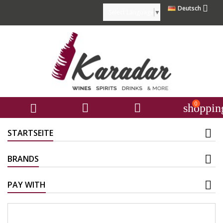

Deutsch
Select Language
▼
0



shoppin
STARTSEITE
BRANDS
PAY WITH