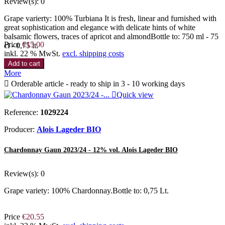
Review(s):
0
Grape varierty: 100% Turbiana It is fresh, linear and furnished with
great sophistication and elegance with delicate hints of white
balsamic flowers, traces of apricot and almondBottle to: 750 ml - 75
Price
€15.00
cl - 0,75 lt.
inkl. 22 % MwSt.
excl. shipping costs
Add to cart
More

Orderable article - ready to ship in 3 - 10 working days

Quick view
Reference:
1029224
Producer:
Alois Lageder BIO
Chardonnay Gaun 2023/24 - 12% vol. Alois Lageder BIO
Review(s):
0
Grape variety: 100% Chardonnay.Bottle to: 0,75 Lt.
Price
€20.55