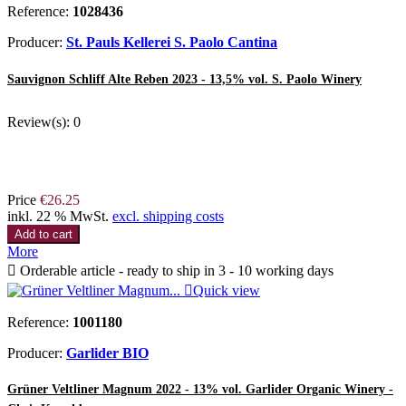
Reference:
1028436
Producer:
St. Pauls Kellerei S. Paolo Cantina
Sauvignon Schliff Alte Reben 2023 - 13,5% vol. S. Paolo Winery
Review(s):
0
Price
€26.25
inkl. 22 % MwSt.
excl. shipping costs
Add to cart
More

Orderable article - ready to ship in 3 - 10 working days

Quick view
Reference:
1001180
Producer:
Garlider BIO
Grüner Veltliner Magnum 2022 - 13% vol. Garlider Organic Winery -