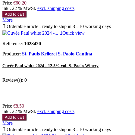
Price
€60.20
inkl. 22 % MwSt.
excl. shipping costs
Add to cart
More

Orderable article - ready to ship in 3 - 10 working days

Quick view
Reference:
1028420
Producer:
St. Pauls Kellerei S. Paolo Cantina
Cuvée Paul white 2024 - 12,5% vol. S. Paolo Winery
Review(s):
0
Price
€8.50
inkl. 22 % MwSt.
excl. shipping costs
Add to cart
More

Orderable article - ready to ship in 3 - 10 working days