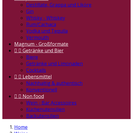
Destillate, Grappa und Liköre
Gin
Whisky - Whiskey
Rum/Cachaca
Vodka und Tequila
Vermouth
Magnum - Großformate


Getränke und Bier
Biere
Getränke und Limonaden
Cocktails


Lebensmittel
Nachhaltig & authentisch
Konventionell


Non food
Wein - Bar Accessoires
Küchenutensilien
Backutensilien
Home