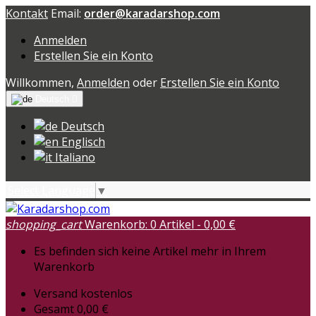
Kontakt
Email:
order@karadarshop.com
Anmelden
Erstellen Sie ein Konto
Willkommen,
Anmelden
oder
Erstellen Sie ein Konto
Deutsch

Deutsch
Englisch
Italiano
Select Language
▼
shopping_cart
Warenkorb:
0
Artikel - 0,00 €
Es befinden sich keine Artikel mehr in Ihrem
Warenkorb
Versand
kostenlos
Gesamt
0,00 €