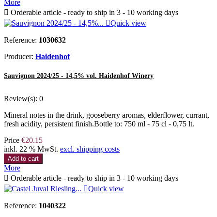
More

Orderable article - ready to ship in 3 - 10 working days

Quick view
Reference:
1030632
Producer:
Haidenhof
Sauvignon 2024/25 - 14,5% vol. Haidenhof Winery
Review(s):
0
Mineral notes in the drink, gooseberry aromas, elderflower, currant,
fresh acidity, persistent finish.Bottle to: 750 ml - 75 cl - 0,75 lt.
Price
€20.15
inkl. 22 % MwSt.
excl. shipping costs
Add to cart
More

Orderable article - ready to ship in 3 - 10 working days

Quick view
Reference:
1040322