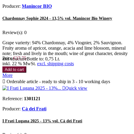
Producer:
Manincor BIO
Chardonnay Sophie 2024 - 13,5% vol. Manincor Bio Winery
Review(s):
0
Grape varierty: 94% Chardonnay, 4% Viognier, 2% Sauvignon.
Fruity aroma of apricot, orange, acacia and lime blossom, mineral
note; fresh and lively in the mouth; wine of great character, density
Price
€37.75
and structureBottle to: 0,75 Lt.
inkl. 22 % MwSt.
excl. shipping costs
Add to cart
More

Orderable article - ready to ship in 3 - 10 working days

Quick view
Reference:
1301121
Producer:
Cà dei Frati
I Frati Lugana 2025 - 13% vol. Cà dei Frati