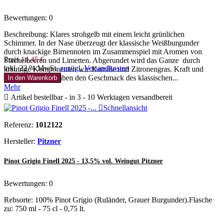
Bewertungen:
0
Beschreibung: Klares strohgelb mit einem leicht grünlichen
Schimmer. In der Nase überzeugt der klassische Weißburgunder
durch knackige Birnennoten im Zusammenspiel mit Aromen von
Preis
14,45 €
Stachelbeeren und Limetten. Abgerundet wird das Ganze durch
inkl. 22 % MwSt.
zuzügl. Versandkosten
kräutrige Komponenten wie Kamille und Zitronengras. Kraft und
Spannung beschreiben den Geschmack des klassischen...
In den Warenkorb
Mehr

Artikel bestellbar - in 3 - 10 Werktagen versandbereit

Schnellansicht
Referenz:
1012122
Hersteller:
Pitzner
Pinot Grigio Finell 2025 - 13,5% vol. Weingut Pitzner
Bewertungen:
0
Rebsorte: 100% Pinot Grigio (Ruländer, Grauer Burgunder).Flasche
zu: 750 ml - 75 cl - 0,75 lt.