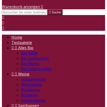
Warenkorb anzeigen


Suche



Home
Testpakete


Alles Bio
Bio Säfte
Bio Spirituosen
Bio Weine
Bio Lebensmittel


Weine
Schaumweine
Weissweine
Roséweine
Rotweine
Dessertweine


Spirituosen