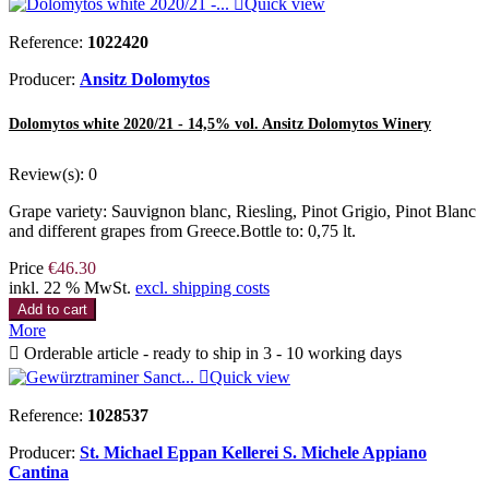

Quick view
Reference:
1022420
Producer:
Ansitz Dolomytos
Dolomytos white 2020/21 - 14,5% vol. Ansitz Dolomytos Winery
Review(s):
0
Grape variety: Sauvignon blanc, Riesling, Pinot Grigio, Pinot Blanc
and different grapes from Greece.Bottle to: 0,75 lt.
Price
€46.30
inkl. 22 % MwSt.
excl. shipping costs
Add to cart
More

Orderable article - ready to ship in 3 - 10 working days

Quick view
Reference:
1028537
Producer:
St. Michael Eppan Kellerei S. Michele Appiano
Cantina