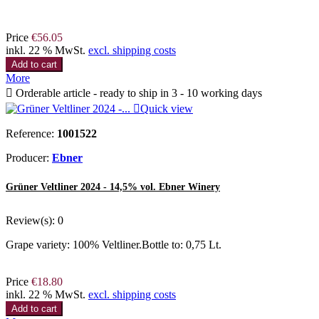
Price
€56.05
inkl. 22 % MwSt.
excl. shipping costs
Add to cart
More

Orderable article - ready to ship in 3 - 10 working days

Quick view
Reference:
1001522
Producer:
Ebner
Grüner Veltliner 2024 - 14,5% vol. Ebner Winery
Review(s):
0
Grape variety: 100% Veltliner.Bottle to: 0,75 Lt.
Price
€18.80
inkl. 22 % MwSt.
excl. shipping costs
Add to cart