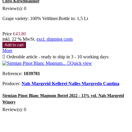
Chris Kerschbaumer
Review(s):
0
Grape variety: 100% Veltliner.Bottle to: 1,5 Lt
Price
€43.80
inkl. 22 % MwSt.
excl. shipping costs
Add to cart
More

Orderable article - ready to ship in 3 - 10 working days

Quick view
Reference:
1039781
Producer:
Nals Margreid Kellerei Nalles Margredo Cantina
Sirmian Pinot Blanc Magnum Bottel 2022 - 13% vol. Nals Margreid
Winery
Review(s):
0