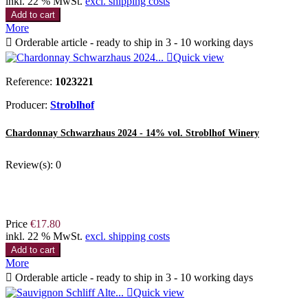
inkl. 22 % MwSt.
excl. shipping costs
Add to cart
More

Orderable article - ready to ship in 3 - 10 working days

Quick view
Reference:
1023221
Producer:
Stroblhof
Chardonnay Schwarzhaus 2024 - 14% vol. Stroblhof Winery
Review(s):
0
Price
€17.80
inkl. 22 % MwSt.
excl. shipping costs
Add to cart
More

Orderable article - ready to ship in 3 - 10 working days

Quick view