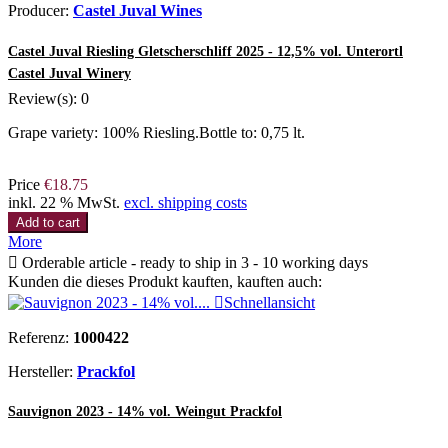
Producer:
Castel Juval Wines
Castel Juval Riesling Gletscherschliff 2025 - 12,5% vol. Unterortl
Castel Juval Winery
Review(s):
0
Grape variety: 100% Riesling.Bottle to: 0,75 lt.
Price
€18.75
inkl. 22 % MwSt.
excl. shipping costs
Add to cart
More

Orderable article - ready to ship in 3 - 10 working days
Kunden die dieses Produkt kauften, kauften auch:

Schnellansicht
Referenz:
1000422
Hersteller:
Prackfol
Sauvignon 2023 - 14% vol. Weingut Prackfol