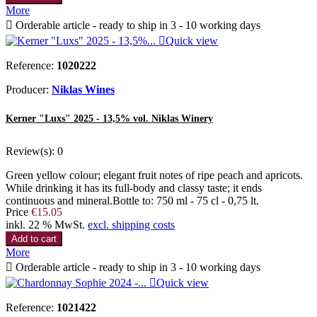
More

Orderable article - ready to ship in 3 - 10 working days

Quick view
Reference:
1020222
Producer:
Niklas Wines
Kerner "Luxs" 2025 - 13,5% vol. Niklas Winery
Review(s):
0
Green yellow colour; elegant fruit notes of ripe peach and apricots.
While drinking it has its full-body and classy taste; it ends
continuous and mineral.Bottle to: 750 ml - 75 cl - 0,75 lt.
Price
€15.05
inkl. 22 % MwSt.
excl. shipping costs
Add to cart
More

Orderable article - ready to ship in 3 - 10 working days

Quick view
Reference:
1021422