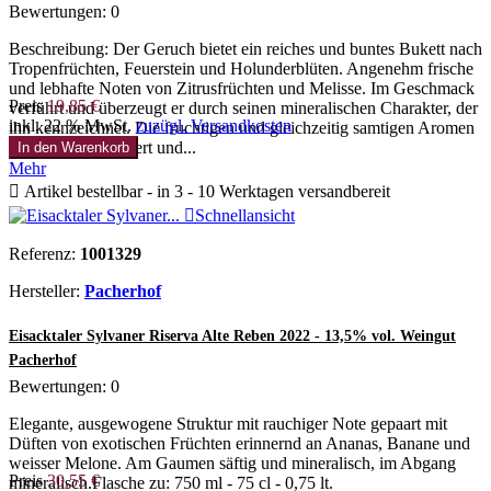
Bewertungen:
0
Beschreibung: Der Geruch bietet ein reiches und buntes Bukett nach
Tropenfrüchten, Feuerstein und Holunderblüten. Angenehm frische
und lebhafte Noten von Zitrusfrüchten und Melisse. Im Geschmack
Preis
19,85 €
verführt und überzeugt er durch seinen mineralischen Charakter, der
inkl. 22 % MwSt.
zuzügl. Versandkosten
ihn kennzeichnet. Die fruchtigen und gleichzeitig samtigen Aromen
machen ihn raffiniert und...
In den Warenkorb
Mehr

Artikel bestellbar - in 3 - 10 Werktagen versandbereit

Schnellansicht
Referenz:
1001329
Hersteller:
Pacherhof
Eisacktaler Sylvaner Riserva Alte Reben 2022 - 13,5% vol. Weingut
Pacherhof
Bewertungen:
0
Elegante, ausgewogene Struktur mit rauchiger Note gepaart mit
Düften von exotischen Früchten erinnernd an Ananas, Banane und
weisser Melone. Am Gaumen säftig und mineralisch, im Abgang
Preis
30,55 €
mineralisch.Flasche zu: 750 ml - 75 cl - 0,75 lt.