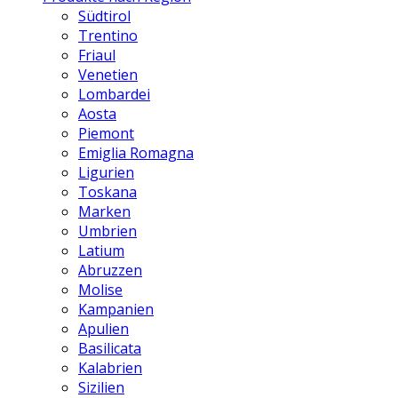
Südtirol
Trentino
Friaul
Venetien
Lombardei
Aosta
Piemont
Emiglia Romagna
Ligurien
Toskana
Marken
Umbrien
Latium
Abruzzen
Molise
Kampanien
Apulien
Basilicata
Kalabrien
Sizilien