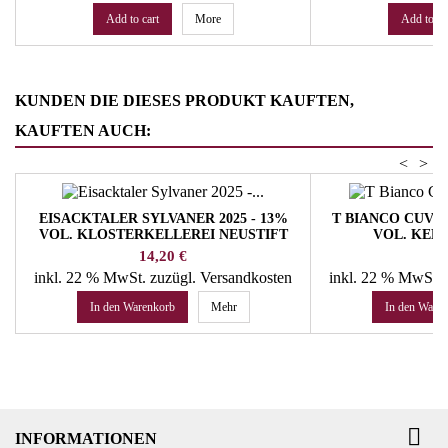
Add to cart
More
Add to ca
KUNDEN DIE DIESES PRODUKT KAUFTEN,
KAUFTEN AUCH:
<
>
EISACKTALER SYLVANER 2025 - 13%
T BIANCO CUVÉE 
VOL. KLOSTERKELLEREI NEUSTIFT
VOL. KEL
Preis
P
14,20 €
9
inkl. 22 % MwSt.
zuzügl. Versandkosten
inkl. 22 % MwSt.
In den Warenkorb
Mehr
In den Ware

INFORMATIONEN