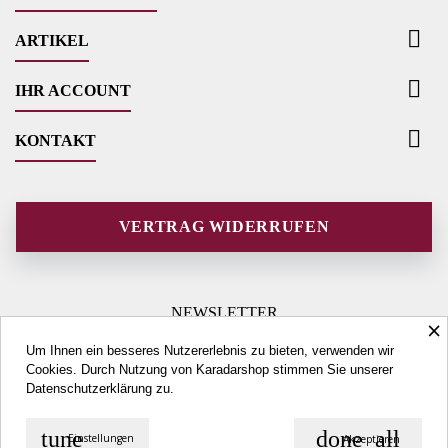

ARTIKEL

IHR ACCOUNT

KONTAKT
VERTRAG WIDERRUFEN
NEWSLETTER
×
Um Ihnen ein besseres Nutzererlebnis zu bieten, verwenden wir
Cookies. Durch Nutzung von Karadarshop stimmen Sie unserer
Datenschutzerklärung
zu.
tune
done_all
Einstellungen
Akzeptieren