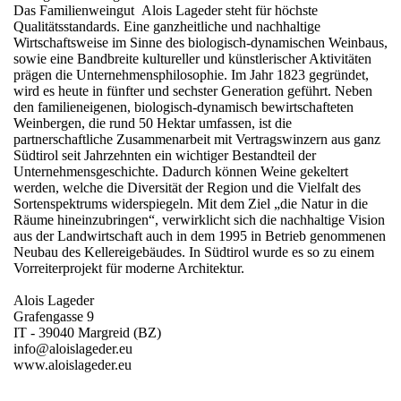
Das Familienweingut Alois Lageder steht für höchste
Qualitätsstandards. Eine ganzheitliche und nachhaltige
Wirtschaftsweise im Sinne des biologisch-dynamischen Weinbaus,
sowie eine Bandbreite kultureller und künstlerischer Aktivitäten
prägen die Unternehmensphilosophie. Im Jahr 1823 gegründet,
wird es heute in fünfter und sechster Generation geführt. Neben
den familieneigenen, biologisch-dynamisch bewirtschafteten
Weinbergen, die rund 50 Hektar umfassen, ist die
partnerschaftliche Zusammenarbeit mit Vertragswinzern aus ganz
Südtirol seit Jahrzehnten ein wichtiger Bestandteil der
Unternehmensgeschichte. Dadurch können Weine gekeltert
werden, welche die Diversität der Region und die Vielfalt des
Sortenspektrums widerspiegeln. Mit dem Ziel „die Natur in die
Räume hineinzubringen“, verwirklicht sich die nachhaltige Vision
aus der Landwirtschaft auch in dem 1995 in Betrieb genommenen
Neubau des Kellereigebäudes. In Südtirol wurde es so zu einem
Vorreiterprojekt für moderne Architektur.
Alois Lageder
Grafengasse 9
IT - 39040 Margreid (BZ)
info@aloislageder.eu
www.aloislageder.eu