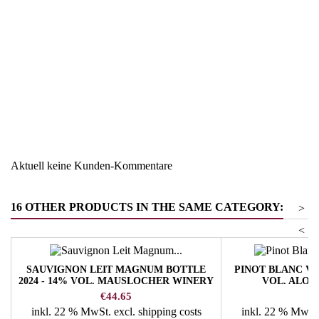
Region
Südtirol
Warengruppe
Pinot Grigio/Ruländer/Grauer
Burgunder
Aktuell keine Kunden-Kommentare
16 OTHER PRODUCTS IN THE SAME CATEGORY:
>
<
SAUVIGNON LEIT MAGNUM BOTTLE
PINOT BLANC VER
2024 - 14% VOL. MAUSLOCHER WINERY
VOL. ALOI
Price
Pr
€44.65
€
inkl. 22 % MwSt.
excl. shipping costs
inkl. 22 % MwSt