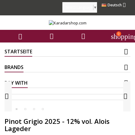

Deutsch
Select Language
▼
0



shoppin
STARTSEITE
BRANDS
PAY WITH


Pinot Grigio 2025 - 12% vol. Alois
Lageder