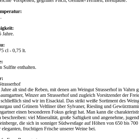
 leichte Vorspeisen, gegrillter Fisch, Gemüse-Terrinen, Brettljause.
emperatur:
C.
igkeit:
5 Jahre.
zu:
5 cl - 0,75 lt.
e:
 Sulfite enthalten.
r:
Strasserhof
 Jahre alt sind die Reben, mit denen am Weingut Strasserhof in Vahrn 
umgartner, Winzer am Strasserhof und zugleich Vorsitzender der Frei
, schließlich sind wir im Eisacktal. Das strikt weiße Sortiment des Weing
urgau und Grünem Veltliner über Sylvaner, Riesling und Gewürztramin
artner einen besonderen Fokus gelegt hat. Man kann die charakteristi
n beschreiben: viel Mineralität, große Saftigkeit und angenehme, jugend
inberge, die sich in sonniger Südwestlage auf Höhen von 650 bis 700 
r eleganten, fruchtigen Frische unserer Weine bei.