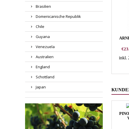
Brasilien
Domenicanische Republik
Chile
Guyana
ARNE
Venezuela
Pric
€23
Australien
inkl
England
Schottland
Japan
KUNDEN
PINO