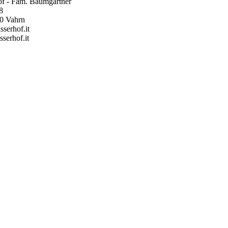
hof - Fam. Baumgartner
 8
40 Vahrn
sserhof.it
serhof.it