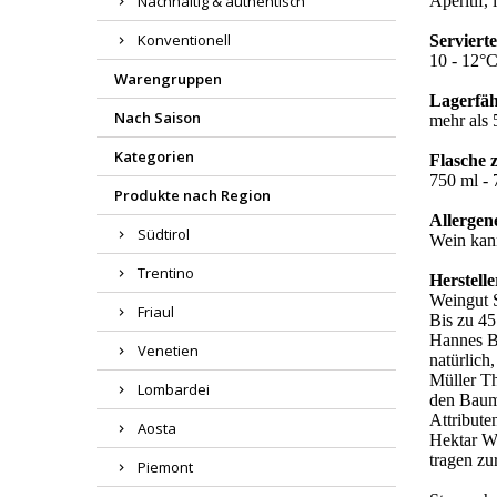
Nachhaltig & authentisch
Aperitif,
Konventionell
Serviert
10 - 12°
Warengruppen
Lagerfäh
Nach Saison
mehr als 
Kategorien
Flasche 
750 ml - 7
Produkte nach Region
Allergen
Südtirol
Wein kann
Trentino
Herstelle
Weingut 
Friaul
Bis zu 45
Hannes Ba
Venetien
natürlich
Müller Th
Lombardei
den Baumg
Attribute
Aosta
Hektar We
tragen zu
Piemont