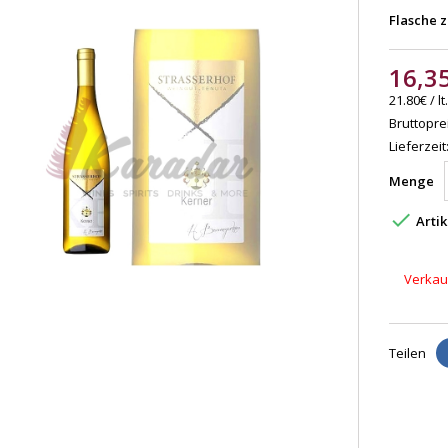
Flasche z
16,3
21.80€ / lt.
Bruttoprei
Lieferzeit
Menge

Artik
Verkauf
Teilen