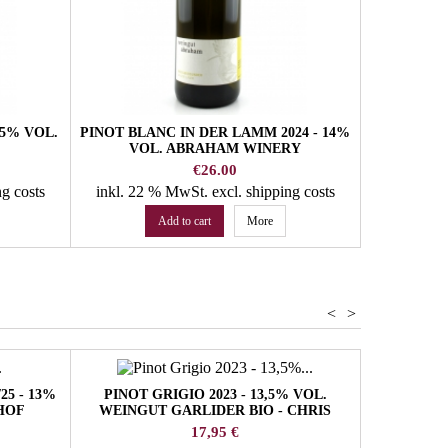
,5% VOL.
PINOT BLANC IN DER LAMM 2024 - 14%
EISACK
VOL. ABRAHAM WINERY
2024/2
Price
€26.00
ng costs
inkl. 22 % MwSt.
excl. shipping costs
inkl. 22
Add to cart
More
<
>
25 - 13%
PINOT GRIGIO 2023 - 13,5% VOL.
EISACKT
HOF
WEINGUT GARLIDER BIO - CHRIS
VOL.
KERSCHBAUMER
Preis
17,95 €