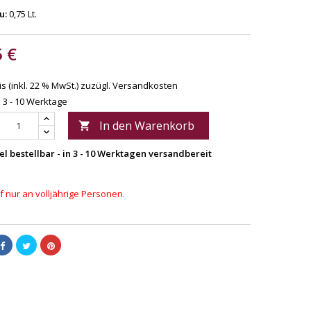
u:
0,75 Lt.
5 €
s (inkl. 22 % MwSt.)
zuzügl. Versandkosten
: 3 - 10 Werktage
In den Warenkorb

el bestellbar - in 3 - 10 Werktagen versandbereit
 nur an volljährige Personen.