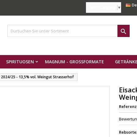
De
Select Language
▼

SPIRITUOSEN
MAGNUM - GROSSFORMATE
GETRÄNKE
r 2024/25 - 13,5% vol. Weingut Strasserhof
Eisac
Weing
Referenz
Bewertu
Rebsorte