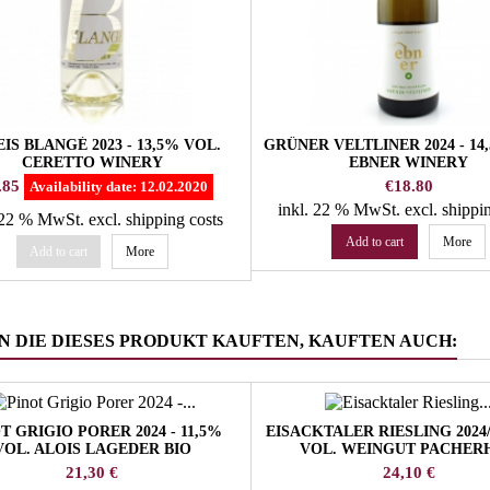
IS BLANGÉ 2023 - 13,5% VOL.
GRÜNER VELTLINER 2024 - 14
CERETTO WINERY
EBNER WINERY
e
Price
.85
€18.80
Availability date:
12.02.2020
inkl. 22 % MwSt.
excl. shippi
. 22 % MwSt.
excl. shipping costs
Add to cart
More
Add to cart
More
 DIE DIESES PRODUKT KAUFTEN, KAUFTEN AUCH:
T GRIGIO PORER 2024 - 11,5%
EISACKTALER RIESLING 2024/
VOL. ALOIS LAGEDER BIO
VOL. WEINGUT PACHER
Preis
Preis
21,30 €
24,10 €