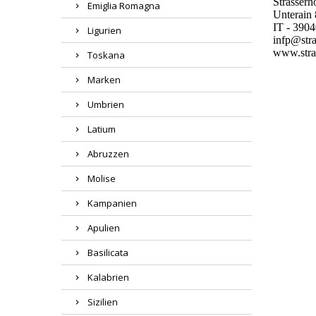
Strasser
Emiglia Romagna
Unterain
IT - 390
Ligurien
infp@stra
www.stras
Toskana
Marken
Umbrien
Latium
Abruzzen
Molise
Kampanien
Apulien
Basilicata
Kalabrien
Sizilien