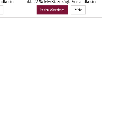
andkosten
inkl. 22 % MwSt.
zuzügl. Versandkosten
inkl. 22 
In den Warenkorb
Mehr
In 