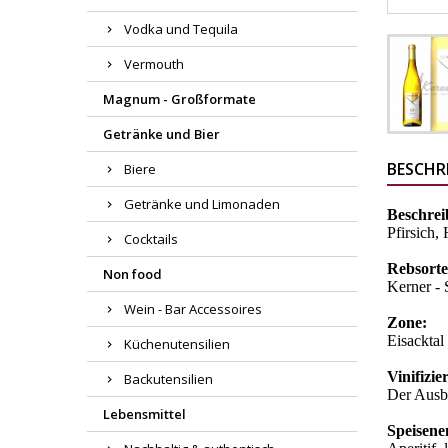
Vodka und Tequila
Vermouth
Magnum - Großformate
Getränke und Bier
BESCHR
Biere
Getränke und Limonaden
Beschrei
Pfirsich,
Cocktails
Rebsorte
Non food
Kerner -
Wein - Bar Accessoires
Zone:
Eisacktal
Küchenutensilien
Vinifizie
Backutensilien
Der Ausba
Lebensmittel
Speisene