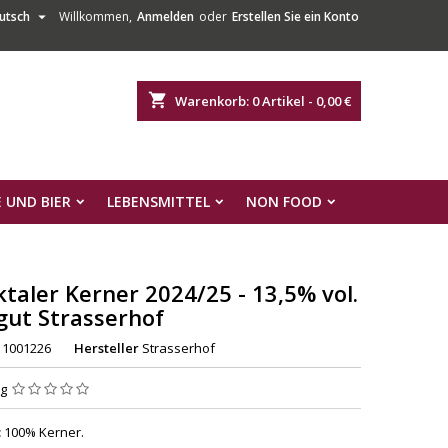

utsch
Willkommen,
Anmelden
oder
Erstellen Sie ein Konto
shopping_cart
Warenkorb:
0
Artikel - 0,00 €
 UND BIER
LEBENSMITTEL
NON FOOD
ktaler Kerner 2024/25 - 13,5% vol.
ut Strasserhof
1001226
Hersteller
Strasserhof
ng
:
100% Kerner.