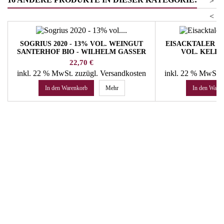
>
<
SOGRIUS 2020 - 13% VOL. WEINGUT
EISACKTALER RIE
SANTERHOF BIO - WILHELM GASSER
VOL. KELLE
Preis
Pr
22,70 €
14
inkl. 22 % MwSt.
zuzügl. Versandkosten
inkl. 22 % MwSt.
In den Warenkorb
Mehr
In den Ware