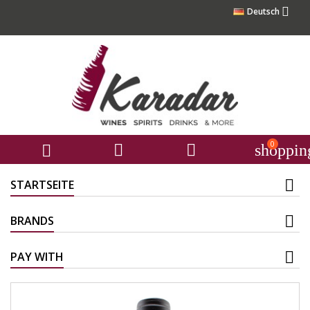

Deutsch
0



shoppin
STARTSEITE
BRANDS
PAY WITH