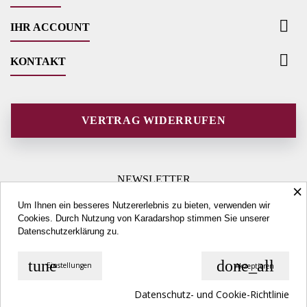

IHR ACCOUNT

KONTAKT
VERTRAG WIDERRUFEN
NEWSLETTER
×
Um Ihnen ein besseres Nutzererlebnis zu bieten, verwenden wir
Cookies. Durch Nutzung von Karadarshop stimmen Sie unserer
Datenschutzerklärung
zu.
tune
done_all
Einstellungen
Akzeptieren
© Copyright 2026 Karadarshop.com. All Rights Reserved.
Datenschutz- und Cookie-Richtlinie