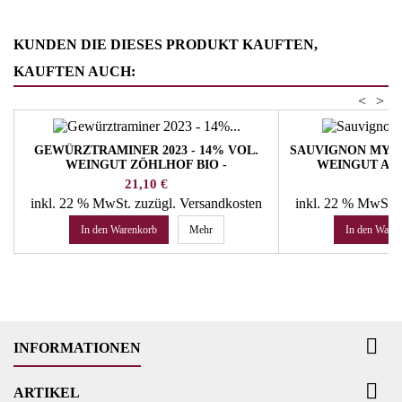
KUNDEN DIE DIESES PRODUKT KAUFTEN,
KAUFTEN AUCH:
<
>
GEWÜRZTRAMINER 2023 - 14% VOL.
SAUVIGNON MYRA 2
WEINGUT ZÖHLHOF BIO -
WEINGUT AN
UNTERFRAUNER JOSEF
Preis
Pr
21,10 €
19
inkl. 22 % MwSt.
zuzügl. Versandkosten
inkl. 22 % MwSt.
In den Warenkorb
Mehr
In den Ware

INFORMATIONEN

ARTIKEL