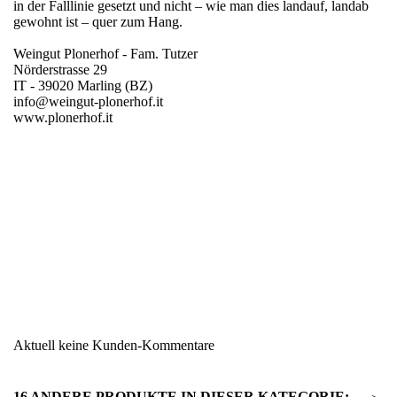
in der Falllinie gesetzt und nicht – wie man dies landauf, landab
gewohnt ist – quer zum Hang.
Weingut Plonerhof - Fam. Tutzer
Nörderstrasse 29
IT - 39020 Marling (BZ)
info@weingut-plonerhof.it
www.plonerhof.it
Region
Südtirol
Warengruppe
Sauvignon
Aktuell keine Kunden-Kommentare
16 ANDERE PRODUKTE IN DIESER KATEGORIE: