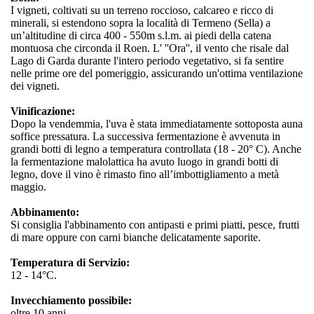
I vigneti, coltivati su un terreno roccioso, calcareo e ricco di
minerali, si estendono sopra la località di Termeno (Sella) a
un’altitudine di circa 400 - 550m s.l.m. ai piedi della catena
montuosa che circonda il Roen. L' ''Ora'', il vento che risale dal
Lago di Garda durante l'intero periodo vegetativo, si fa sentire
nelle prime ore del pomeriggio, assicurando un'ottima ventilazione
dei vigneti.
Vinificazione:
Dopo la vendemmia, l'uva è stata immediatamente sottoposta auna
soffice pressatura. La successiva fermentazione è avvenuta in
grandi botti di legno a temperatura controllata (18 - 20° C). Anche
la fermentazione malolattica ha avuto luogo in grandi botti di
legno, dove il vino è rimasto fino all’imbottigliamento a metà
maggio.
Abbinamento:
Si consiglia l'abbinamento con antipasti e primi piatti, pesce, frutti
di mare oppure con carni bianche delicatamente saporite.
Temperatura di Servizio:
12 - 14°C.
Invecchiamento possibile:
oltre 10 anni.