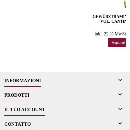
GEWÜRZTRAMINER 
VOL. CANTIN
Pr
14
inkl. 22 % MwSt.
e
Aggiungi al c

INFORMAZIONI

PRODOTTI

IL TUO ACCOUNT

CONTATTO