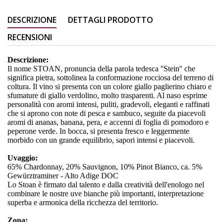
DESCRIZIONE
DETTAGLI PRODOTTO
RECENSIONI
Descrizione:
Il nome STOAN, pronuncia della parola tedesca ''Stein'' che
significa pietra, sottolinea la conformazione rocciosa del terreno di
coltura. Il vino si presenta con un colore giallo paglierino chiaro e
sfumature di giallo verdolino, molto trasparenti. Al naso esprime
personalità con aromi intensi, puliti, gradevoli, eleganti e raffinati
che si aprono con note di pesca e sambuco, seguite da piacevoli
aromi di ananas, banana, pera, e accenni di foglia di pomodoro e
peperone verde. In bocca, si presenta fresco e leggermente
morbido con un grande equilibrio, sapori intensi e piacevoli.
Uvaggio:
65% Chardonnay, 20% Sauvignon, 10% Pinot Bianco, ca. 5%
Gewürztraminer - Alto Adige DOC
Lo Stoan è firmato dal talento e dalla creatività dell'enologo nel
combinare le nostre uve bianche più importanti, interpretazione
superba e armonica della ricchezza del territorio.
Zona: