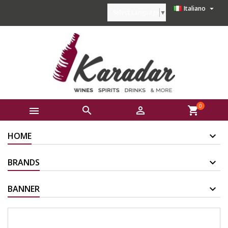

Italiano
Select Language
▼
0



shopping_cart
HOME
BRANDS
BANNER