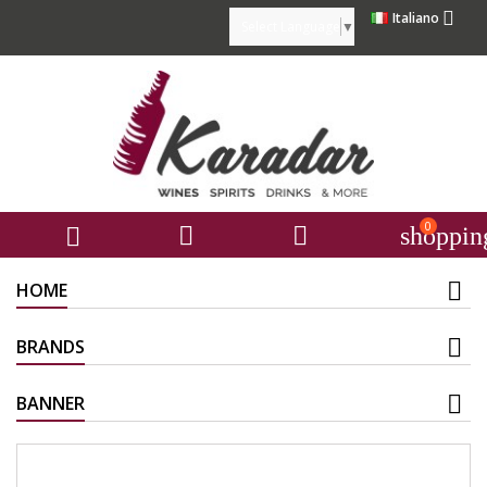

Italiano
Select Language
▼
0



shoppin
HOME
BRANDS
BANNER