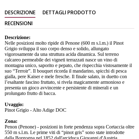
DESCRIZIONE
DETTAGLI PRODOTTO
RECENSIONI
Descrizione:
Nelle posizioni molto ripide di Penone (600 m s.l.m.) il Pinot
Grigio sviluppa il suo corpo denso e solido, allungato
vigorosamente da una struttura acida dinamica. Sul terreno
calcareo permeabile dei vigneti terrazzati nasce un vino di
montagna unico, saporito e pepato, che rispecchia vistosamente il
suo “Terroir”. Il bouquet ricorda il mandarino, spicchi di pesca
gialla, pere Kaiser e mele fresche. Il finale salato, in duetto con
l’esaltante fascino fruttato, si rivela magicamente armonioso e
presenta un gioco avvincente e persistente di minerali e un
prolungato frutto di bacca.
Uvaggio:
Pinot Grigio - Alto Adige DOC
Zona:
Penon (Penone) - posizioni in forte pendenza sopra Cortaccia oltre
550 m s.l.m. Le prime viti di “pinot gris” sono state introdotte
dalla Borgogna nel 1852 dall'arciduca Giovanni d'Austria.