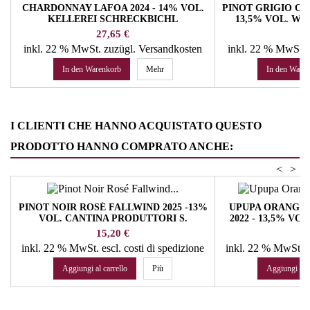
CHARDONNAY LAFOA 2024 - 14% VOL.
PINOT GRIGIO OP
KELLEREI SCHRECKBICHL
13,5% VOL. W
Preis
Pr
27,65 €
19
inkl. 22 % MwSt.
zuzügl. Versandkosten
inkl. 22 % MwSt.
In den Warenkorb
Mehr
In den Ware
I CLIENTI CHE HANNO ACQUISTATO QUESTO
PRODOTTO HANNO COMPRATO ANCHE:
<
>
PINOT NOIR ROSÉ FALLWIND 2025 -13%
UPUPA ORANGE
VOL. CANTINA PRODUTTORI S.
2022 - 13,5% V
MICHELE/APPIANO
Prezzo
Pr
15,20 €
31
inkl. 22 % MwSt.
escl. costi di spedizione
inkl. 22 % MwSt.
e
Aggiungi al carrello
Più
Aggiungi al c