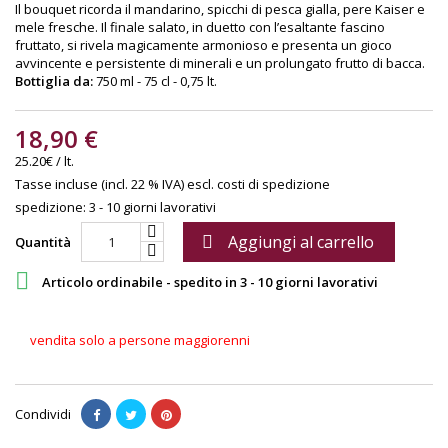
Il bouquet ricorda il mandarino, spicchi di pesca gialla, pere Kaiser e
mele fresche. Il finale salato, in duetto con l’esaltante fascino
fruttato, si rivela magicamente armonioso e presenta un gioco
avvincente e persistente di minerali e un prolungato frutto di bacca.
Bottiglia da:
750 ml - 75 cl - 0,75 lt.
18,90 €
25.20€ / lt.
Tasse incluse (incl. 22 % IVA)
escl. costi di spedizione
spedizione: 3 - 10 giorni lavorativi
Aggiungi al carrello

Quantità

Articolo ordinabile - spedito in 3 - 10 giorni lavorativi
vendita solo a persone maggiorenni
Condividi