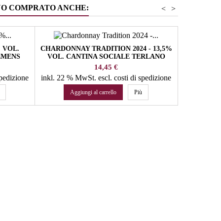
NO COMPRATO ANCHE:
<
>
 VOL.
CHARDONNAY TRADITION 2024 - 13,5%
ARUNDA 
EMENS
VOL. CANTINA SOCIALE TERLANO
VIVAL
Prezzo
14,45 €
spedizione
inkl. 22 % MwSt.
escl. costi di spedizione
inkl. 22 %
Aggiungi al carrello
Più
Agg