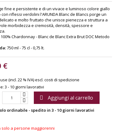
e fine e persistente e di un vivace e luminoso colore giallo
o con riflessi verdolini l'ARUNDA Blanc de Blancs porge un
elicato e molto fruttato che unisce pienezza e struttura a
ole morbidezza e cremosità, densità, spessore e
za.
100% Chardonnay - Blanc de Blanc Extra Brut DOC Metodo
 da:
750 ml - 75 cl - 0,75 lt.
0 €
use (incl. 22 % IVA)
escl. costi di spedizione
: 3 - 10 giorni lavorativi
Aggiungi al carrello

olo ordinabile - spedito in 3 - 10 giorni lavorativi
a solo a persone maggiorenni