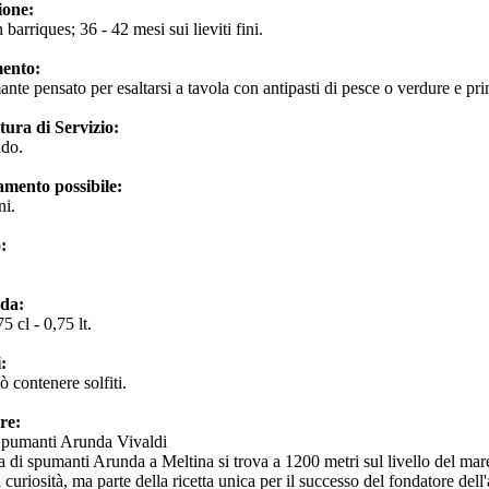
zione:
n barriques; 36 - 42 mesi sui lieviti fini.
ento:
nte pensato per esaltarsi a tavola con antipasti di pesce o verdure e prim
ura di Servizio:
ndo.
amento possibile:
ni.
o:
.
 da:
5 cl - 0,75 lt.
:
ò contenere solfiti.
re:
Spumanti Arunda Vivaldi
 di spumanti Arunda a Meltina si trova a 1200 metri sul livello del mare,
curiosità, ma parte della ricetta unica per il successo del fondatore del