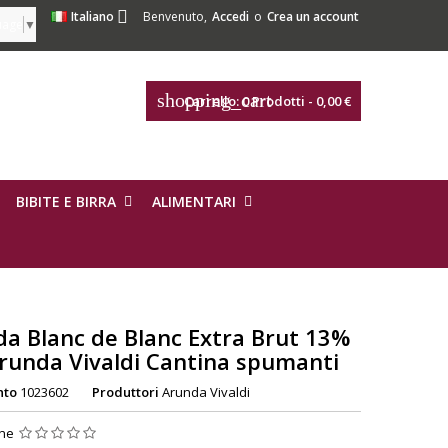

Italiano
Benvenuto,
Accedi
o
Crea un account
uage
▼
shopping_cart
Carrello:
0
Prodotti - 0,00 €
BIBITE E BIRRA
ALIMENTARI
a Blanc de Blanc Extra Brut 13%
Arunda Vivaldi Cantina spumanti
nto
1023602
Produttori
Arunda Vivaldi
one