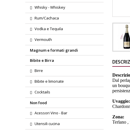
Whisky - Whiskey
Rum/Cachaca
Vodka e Tequila
Vermouth
Magnum e formati grandi
Bibite e Birra
DESCRI
Birre
Descrizi
Dal perla
Bibite e limonate
un bouque
persisten
Cocktails
Uvaggio
Non food
Chardonn
Acessori Vino - Bar
Zona:
Terlano ,
Utensili cucina