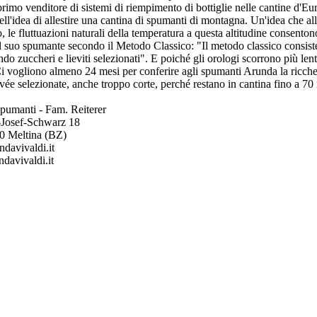
 primo venditore di sistemi di riempimento di bottiglie nelle cantine d'E
ell'idea di allestire una cantina di spumanti di montagna. Un'idea che al
 le fluttuazioni naturali della temperatura a questa altitudine consenton
l suo spumante secondo il Metodo Classico: "Il metodo classico consiste 
do zuccheri e lieviti selezionati". E poiché gli orologi scorrono più le
 vogliono almeno 24 mesi per conferire agli spumanti Arunda la ricchezz
vée selezionate, anche troppo corte, perché restano in cantina fino a 70
pumanti - Fam. Reiterer
.-Josef-Schwarz 18
10 Meltina (BZ)
davivaldi.it
davivaldi.it