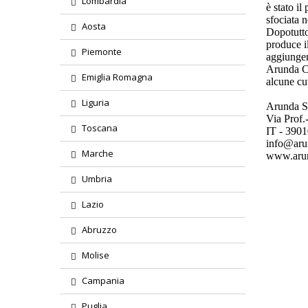
Lombardia
è stato il
sfociata n
Aosta
Dopotutto,
produce i
Piemonte
aggiungen
Arunda Ci
Emiglia Romagna
alcune cu
Liguria
Arunda S
Via Prof
Toscana
IT - 390
info@arun
Marche
www.arun
Umbria
Lazio
Abruzzo
Molise
Campania
Puglia