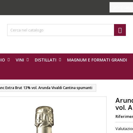
Select Lang

IO
VINI
DISTILLATI
MAGNUM E FORMATI GRANDI
anc Extra Brut 13% vol. Arunda Vivaldi Cantina spumanti
Arund
vol. 
Riferime
Valutazi