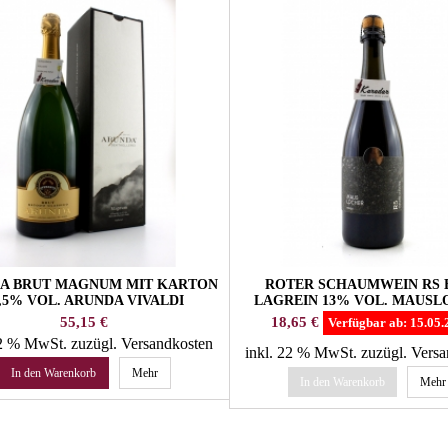
A BRUT MAGNUM MIT KARTON
ROTER SCHAUMWEIN RS 
2,5% VOL. ARUNDA VIVALDI
LAGREIN 13% VOL. MAUS
SEKTKELLEREI
WEINGUT
Preis
Preis
55,15 €
18,65 €
Verfügbar ab:
15.05.
22 % MwSt.
zuzügl. Versandkosten
inkl. 22 % MwSt.
zuzügl. Vers
In den Warenkorb
Mehr
In den Warenkorb
Mehr