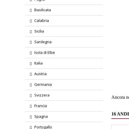
Basilicata
Calabria
Sicilia
Sardegna
Isola di Elbe
Italia
Region
Austria
Tipolog
Germania
Svizzera
Ancora ne
Francia
16 AND
Spagna
Portogallo