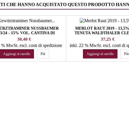
NTI CHE HANNO ACQUISTATO QUESTO PRODOTTO HAN
ÜRZTRAMINER NUSSBAUMER
MERLOT RAUT 2019 - 13,5%
23/24 - 15% VOL. CANTINA DI
TENUTA WALDTHALER CL
TERMENO
Prezzo
Prezzo
30,40 €
37,25 €
22 % MwSt.
escl. costi di spedizione
inkl. 22 % MwSt.
escl. costi di 
Aggiungi al carrello
Più
Aggiungi al carrello
Più