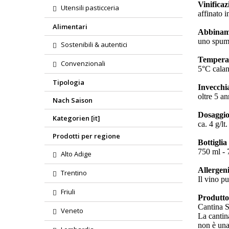
Vinifica
Utensili pasticceria
affinato i
Alimentari
Abbinam
uno spuma
Sostenibili & autentici
Temperat
Convenzionali
5°C cala
Tipologia
Invecchi
oltre 5 an
Nach Saison
Dosaggi
Kategorien [it]
ca. 4 g/lt
Prodotti per regione
Bottiglia
750 ml - 7
Alto Adige
Allergeni
Trentino
Il vino pu
Friuli
Produtto
Cantina 
Veneto
La cantina
non è una 