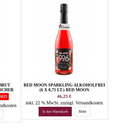
BRUT
RED MOON SPARKLING ALKOHOLFREI
PRAECLA
LOCHER
(6 X 0,75 LT.) RED MOON
BLANC 1
Preis
46,25 €
2025
inkl. 22 % MwSt.
zuzügl. Versandkosten
inkl. 22 
andkosten
In den Warenkorb
Mehr
In 