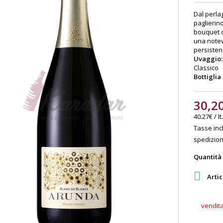
Dal perlag
paglierin
bouquet d
una notev
persisten
Uvaggio:
Classico
Bottiglia
30,2
40.27€ / lt.
Tasse incl
spedizione
Quantità

Artic
vendit