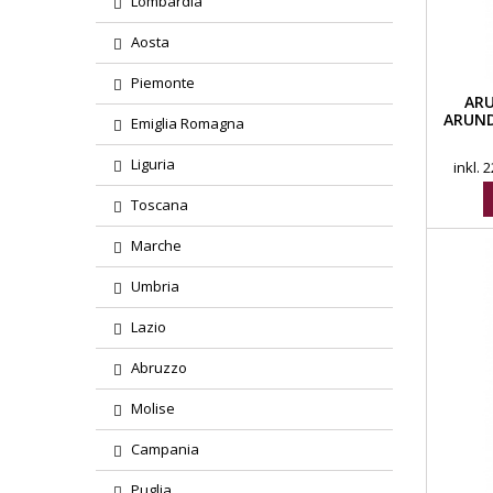
Lombardia
Aosta
Piemonte
ARU
ARUND
Emiglia Romagna
Liguria
inkl.
Toscana
Marche
Umbria
Lazio
Abruzzo
Molise
Campania
Puglia