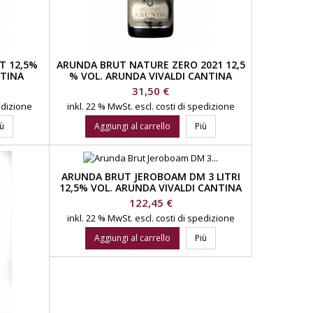
T 12,5%
ARUNDA BRUT NATURE ZERO 2021 12,5
NTINA
% VOL. ARUNDA VIVALDI CANTINA
SPUMANTI
Prezzo
31,50 €
pedizione
inkl. 22 % MwSt.
escl. costi di spedizione
iù
Aggiungi al carrello
Più
ARUNDA BRUT JEROBOAM DM 3 LITRI
12,5% VOL. ARUNDA VIVALDI CANTINA
SPUMANTI
Prezzo
122,45 €
inkl. 22 % MwSt.
escl. costi di spedizione
Aggiungi al carrello
Più