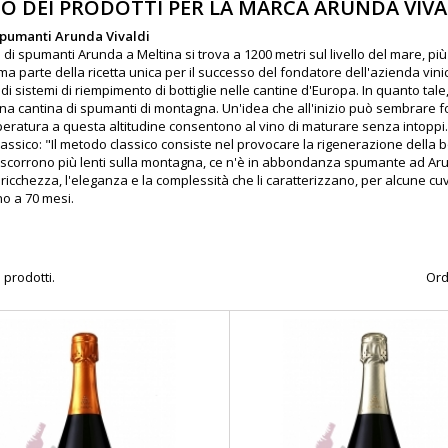
O DEI PRODOTTI PER LA MARCA ARUNDA VIVA
Spumanti Arunda Vivaldi
 di spumanti Arunda a Meltina si trova a 1200 metri sul livello del mare, più
 ma parte della ricetta unica per il successo del fondatore dell'azienda vini
di sistemi di riempimento di bottiglie nelle cantine d'Europa. In quanto tal
una cantina di spumanti di montagna. Un'idea che all'inizio può sembrare fol
eratura a questa altitudine consentono al vino di maturare senza intoppi.
ssico: "Il metodo classico consiste nel provocare la rigenerazione della bot
gi scorrono più lenti sulla montagna, ce n'è in abbondanza spumante ad Ar
ricchezza, l'eleganza e la complessità che li caratterizzano, per alcune c
no a 70 mesi.
 prodotti.
Ord