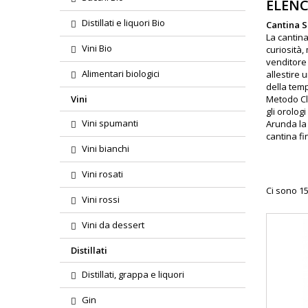
ELENC
Distillati e liquori Bio
Cantina 
La cantina
Vini Bio
curiosità,
venditore 
Alimentari biologici
allestire 
della temp
Vini
Metodo Cla
gli orolo
Vini spumanti
Arunda la 
cantina fi
Vini bianchi
Vini rosati
Ci sono 15
Vini rossi
Vini da dessert
Distillati
Distillati, grappa e liquori
Gin