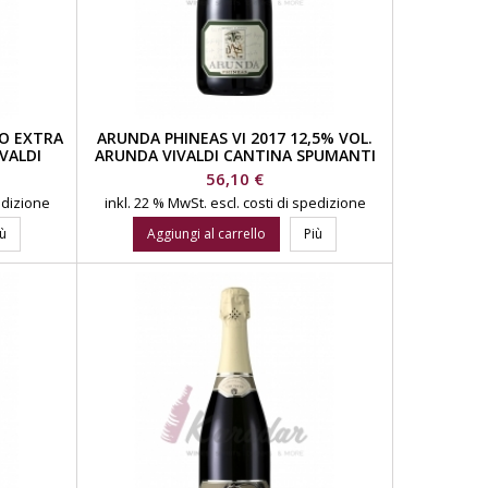
TO EXTRA
ARUNDA PHINEAS VI 2017 12,5% VOL.
VALDI
ARUNDA VIVALDI CANTINA SPUMANTI
Prezzo
56,10 €
pedizione
inkl. 22 % MwSt.
escl. costi di spedizione
iù
Aggiungi al carrello
Più