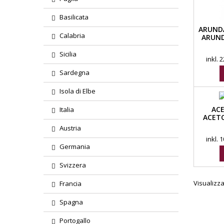
Basilicata
ARUNDA
Calabria
ARUND
Sicilia
inkl.
Sardegna
Isola di Elbe
ACE
Italia
ACETO
Austria
inkl.
Germania
Svizzera
Visualizzat
Francia
Spagna
Portogallo