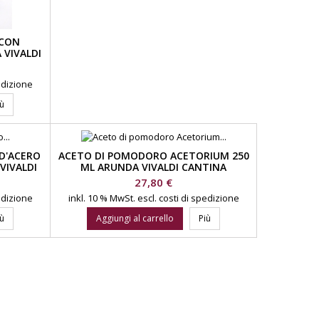
 CON
 VIVALDI
pedizione
iù
D'ACERO
ACETO DI POMODORO ACETORIUM 250
VIVALDI
ML ARUNDA VIVALDI CANTINA
SPUMANTI
Prezzo
27,80 €
pedizione
inkl. 10 % MwSt.
escl. costi di spedizione
iù
Aggiungi al carrello
Più