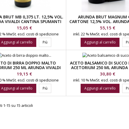
 BRUT MB 0,375 LT. 12,5% VOL.
ARUNDA BRUT MAGNUM
A VIVALDI CANTINA SPUMANTI
CARTONE 12,5% VOL. ARUNDA
CANTINA SPUMANTI
Prezzo
Prezzo
15,05 €
55,15 €
 22 % MwSt.
escl. costi di spedizione
inkl. 22 % MwSt.
escl. costi di s
Aggiungi al carrello
Più
Aggiungi al carrello
P
TO DI BIRRA DOPPIO MALTO
ACETO BALSAMICO DI SUCCO 
RIUM 250 ML ARUNDA VIVALDI
ACETORIUM 250 ML ARUNDA 
CANTINA SPUMANTI
CANTINA SPUMANTI
Prezzo
Prezzo
19,15 €
30,80 €
 10 % MwSt.
escl. costi di spedizione
inkl. 10 % MwSt.
escl. costi di s
Aggiungi al carrello
Più
Aggiungi al carrello
P
i 1-15 su 15 articoli