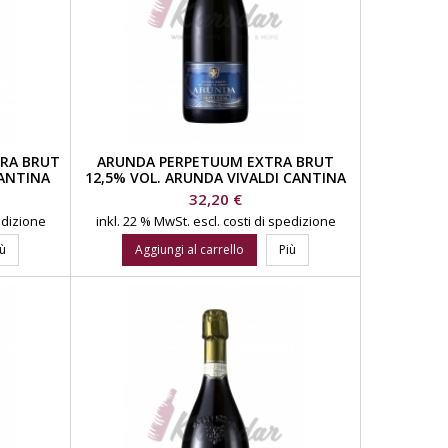
TRA BRUT
ARUNDA PERPETUUM EXTRA BRUT
CANTINA
12,5% VOL. ARUNDA VIVALDI CANTINA
SPUMANTI
Prezzo
32,20 €
pedizione
inkl. 22 % MwSt.
escl. costi di spedizione
iù
Aggiungi al carrello
Più