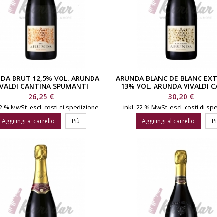
DA BRUT 12,5% VOL. ARUNDA
ARUNDA BLANC DE BLANC EX
IVALDI CANTINA SPUMANTI
13% VOL. ARUNDA VIVALDI 
SPUMANTI
Prezzo
Prezzo
26,25 €
30,20 €
 22 % MwSt.
escl. costi di spedizione
inkl. 22 % MwSt.
escl. costi di s
Aggiungi al carrello
Più
Aggiungi al carrello
P