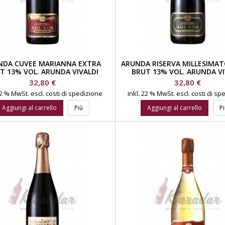
NDA CUVEE MARIANNA EXTRA
ARUNDA RISERVA MILLESIMA
T 13% VOL. ARUNDA VIVALDI
BRUT 13% VOL. ARUNDA VI
CANTINA SPUMANTI
CANTINA SPUMANTI
Prezzo
Prezzo
32,80 €
32,80 €
 22 % MwSt.
escl. costi di spedizione
inkl. 22 % MwSt.
escl. costi di s
Aggiungi al carrello
Più
Aggiungi al carrello
P