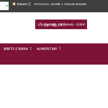

Italiano
Benvenuto,
Accedi
o
Crea un account
uage
▼
shopping_cart
Carrello:
0
Prodotti - 0,00 €
BIBITE E BIRRA
ALIMENTARI