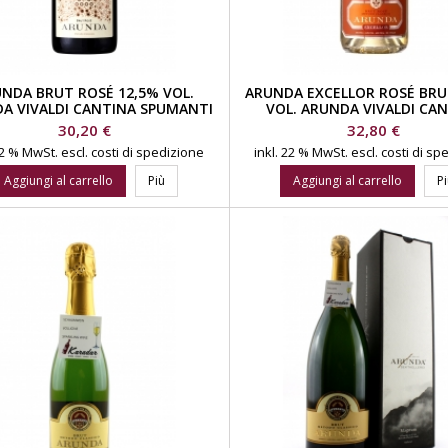
NDA BRUT ROSÉ 12,5% VOL.
ARUNDA EXCELLOR ROSÉ BRU
A VIVALDI CANTINA SPUMANTI
VOL. ARUNDA VIVALDI CA
SPUMANTI
Prezzo
Prezzo
30,20 €
32,80 €
 22 % MwSt.
escl. costi di spedizione
inkl. 22 % MwSt.
escl. costi di s
Aggiungi al carrello
Più
Aggiungi al carrello
P