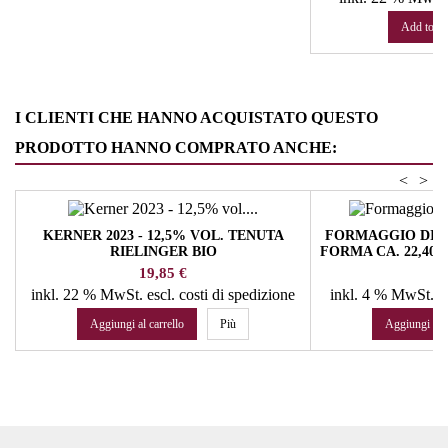
Add to ca
I CLIENTI CHE HANNO ACQUISTATO QUESTO
PRODOTTO HANNO COMPRATO ANCHE:
<
>
KERNER 2023 - 12,5% VOL. TENUTA
FORMAGGIO DI M
RIELINGER BIO
FORMA CA. 22,40 
Prezzo
Pr
19,85 €
50
inkl. 22 % MwSt.
escl. costi di spedizione
inkl. 4 % MwSt.
e
Aggiungi al carrello
Più
Aggiungi al c