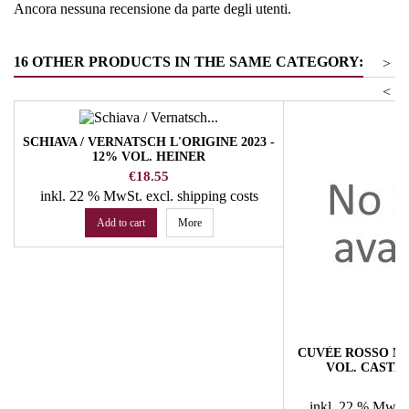
Ancora nessuna recensione da parte degli utenti.
16 OTHER PRODUCTS IN THE SAME CATEGORY:
>
<
SCHIAVA / VERNATSCH L'ORIGINE 2023 -
12% VOL. HEINER
Price
€18.55
inkl. 22 % MwSt.
excl. shipping costs
Add to cart
More
CUVÈE ROSSO MON
VOL. CASTE
Pr
€
inkl. 22 % MwSt