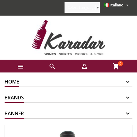

Italiano
Select Language
▼
0



shopping_cart
HOME
BRANDS
BANNER