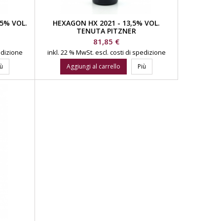
15% VOL.
HEXAGON HX 2021 - 13,5% VOL.
TENUTA PITZNER
Prezzo
81,85 €
pedizione
inkl. 22 % MwSt.
escl. costi di spedizione
iù
Aggiungi al carrello
Più