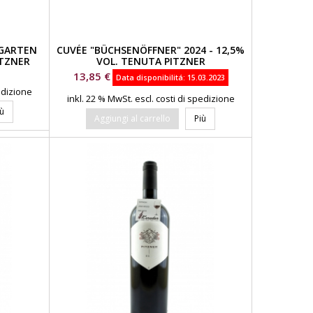
SGARTEN
CUVÉE "BÜCHSENÖFFNER" 2024 - 12,5%
ITZNER
VOL. TENUTA PITZNER
Prezzo
13,85 €
Data disponibilitá:
15.03.2023
pedizione
inkl. 22 % MwSt.
escl. costi di spedizione
iù
Aggiungi al carrello
Più