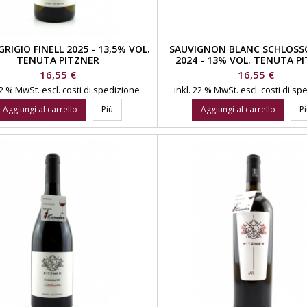
GRIGIO FINELL 2025 - 13,5% VOL.
SAUVIGNON BLANC SCHLOS
TENUTA PITZNER
2024 - 13% VOL. TENUTA P
Prezzo
Prezzo
16,55 €
16,55 €
 22 % MwSt.
escl. costi di spedizione
inkl. 22 % MwSt.
escl. costi di s
Aggiungi al carrello
Più
Aggiungi al carrello
P