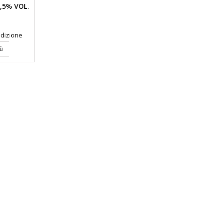
,5% VOL.
pedizione
iù