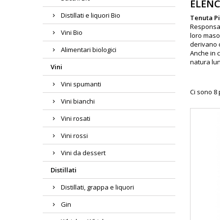
ELENC
Distillati e liquori Bio
Tenuta P
Responsabi
Vini Bio
loro maso 
derivano d
Alimentari biologici
Anche in c
natura lun
Vini
Vini spumanti
Ci sono 8 
Vini bianchi
Vini rosati
Vini rossi
Vini da dessert
Distillati
Distillati, grappa e liquori
Gin