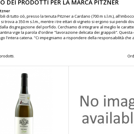
O DEI PRODOTTI PER LA MARCA PITZNER
itzner
li di tutto ciò, presso la tenuta Pitzner a Cardano (700 m s.l.m.), all'imbocco
si trova a 350 m s.l.m., mentre i tre ettari di vigneto si ergono sui pendii d
alla disgregazione del porfido. Cerchiamo di integrare al meglio le caratte
antina vige la parola d'ordine "lavorazione delicata dei grappoli". Questa è
go l'intera catena. "Ci impegniamo a rispondere della responsabilità che 
prodotti.
Ord