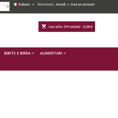

Italiano
Benvenuto,
Accedi
o
Crea un account
uage
▼
shopping_cart
Carrello:
0
Prodotti - 0,00 €
BIBITE E BIRRA
ALIMENTARI