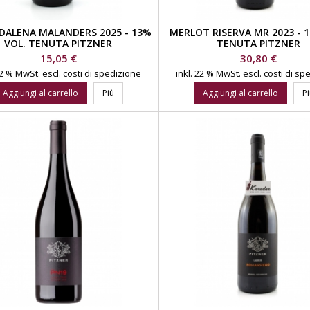
DALENA MALANDERS 2025 - 13%
MERLOT RISERVA MR 2023 - 
VOL. TENUTA PITZNER
TENUTA PITZNER
Prezzo
Prezzo
15,05 €
30,80 €
 22 % MwSt.
escl. costi di spedizione
inkl. 22 % MwSt.
escl. costi di s
Aggiungi al carrello
Più
Aggiungi al carrello
P