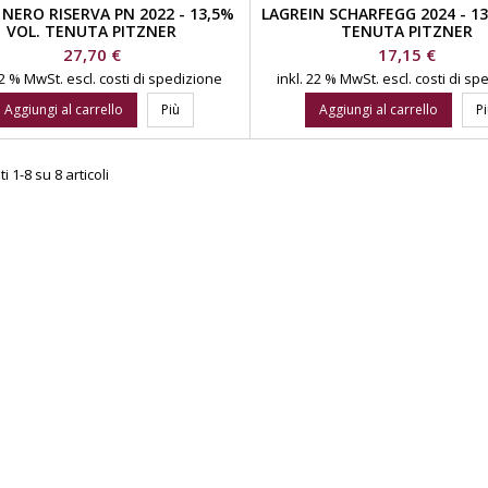
NERO RISERVA PN 2022 - 13,5%
LAGREIN SCHARFEGG 2024 - 13
VOL. TENUTA PITZNER
TENUTA PITZNER
Prezzo
Prezzo
27,70 €
17,15 €
 22 % MwSt.
escl. costi di spedizione
inkl. 22 % MwSt.
escl. costi di s
Aggiungi al carrello
Più
Aggiungi al carrello
P
i 1-8 su 8 articoli