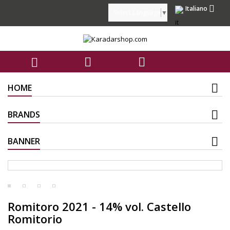

Italiano
Select Language
▼



HOME
BRANDS
BANNER
Romitoro 2021 - 14% vol. Castello
Romitorio