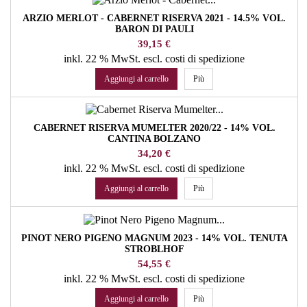
ARZIO MERLOT - CABERNET RISERVA 2021 - 14.5% VOL.
BARON DI PAULI
Prezzo
39,15 €
inkl. 22 % MwSt.
escl. costi di spedizione
Aggiungi al carrello
Più
CABERNET RISERVA MUMELTER 2020/22 - 14% VOL.
CANTINA BOLZANO
Prezzo
34,20 €
inkl. 22 % MwSt.
escl. costi di spedizione
Aggiungi al carrello
Più
PINOT NERO PIGENO MAGNUM 2023 - 14% VOL. TENUTA
STROBLHOF
Prezzo
54,55 €
inkl. 22 % MwSt.
escl. costi di spedizione
Aggiungi al carrello
Più