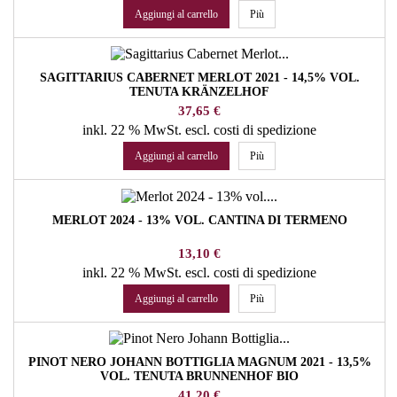
Aggiungi al carrello
Più
SAGITTARIUS CABERNET MERLOT 2021 - 14,5% VOL.
TENUTA KRÄNZELHOF
Prezzo
37,65 €
inkl. 22 % MwSt.
escl. costi di spedizione
Aggiungi al carrello
Più
MERLOT 2024 - 13% VOL. CANTINA DI TERMENO
Prezzo
13,10 €
inkl. 22 % MwSt.
escl. costi di spedizione
Aggiungi al carrello
Più
PINOT NERO JOHANN BOTTIGLIA MAGNUM 2021 - 13,5%
VOL. TENUTA BRUNNENHOF BIO
Prezzo
41,20 €