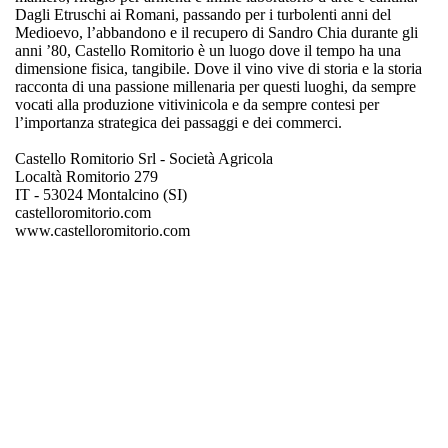
Dagli Etruschi ai Romani, passando per i turbolenti anni del
Medioevo, l’abbandono e il recupero di Sandro Chia durante gli
anni ’80, Castello Romitorio è un luogo dove il tempo ha una
dimensione fisica, tangibile. Dove il vino vive di storia e la storia
racconta di una passione millenaria per questi luoghi, da sempre
vocati alla produzione vitivinicola e da sempre contesi per
l’importanza strategica dei passaggi e dei commerci.
Castello Romitorio Srl - Società Agricola
Localtà Romitorio 279
IT - 53024 Montalcino (SI)
castelloromitorio.com
www.castelloromitorio.com
Castello Romitorio
Regione
Toscana
Tipologia
altri vini rossi