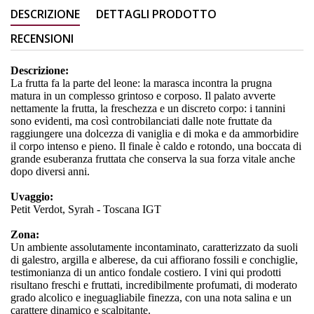
DESCRIZIONE
DETTAGLI PRODOTTO
RECENSIONI
Descrizione:
La frutta fa la parte del leone: la marasca incontra la prugna
matura in un complesso grintoso e corposo. Il palato avverte
nettamente la frutta, la freschezza e un discreto corpo: i tannini
sono evidenti, ma così controbilanciati dalle note fruttate da
raggiungere una dolcezza di vaniglia e di moka e da ammorbidire
il corpo intenso e pieno. Il finale è caldo e rotondo, una boccata di
grande esuberanza fruttata che conserva la sua forza vitale anche
dopo diversi anni.
Uvaggio:
Petit Verdot, Syrah - Toscana IGT
Zona:
Un ambiente assolutamente incontaminato, caratterizzato da suoli
di galestro, argilla e alberese, da cui affiorano fossili e conchiglie,
testimonianza di un antico fondale costiero. I vini qui prodotti
risultano freschi e fruttati, incredibilmente profumati, di moderato
grado alcolico e ineguagliabile finezza, con una nota salina e un
carattere dinamico e scalpitante.