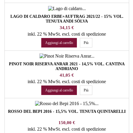
LAGO DI CALDARO ERBE+AUFTRAG 2021/22 - 15% VOL.
TENUTA ANDI SÖLVA
Prezzo
34,15 €
inkl. 22 % MwSt.
escl. costi di spedizione
Aggiungi al carrello
Più
PINOT NOIR RISERVA ANRAR 2021 - 14,5% VOL. CANTINA
ANDRIANO
Prezzo
41,05 €
inkl. 22 % MwSt.
escl. costi di spedizione
Aggiungi al carrello
Più
ROSSO DEL BEPI 2016 - 15,5% VOL. TENUTA QUINTARELLI
Prezzo
150,00 €
inkl. 22 % MwSt.
escl. costi di spedizione