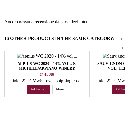
Tipologia
Riesling
Ancora nessuna recensione da parte degli utenti.
16 OTHER PRODUCTS IN THE SAME CATEGORY:
>
<
APPIUS WC 2020 - 14% VOL. S.
SAUVIGNON QUAR
MICHELE/APPIANO WINERY
VOL. TER
Price
Pr
€142.55
€
inkl. 22 % MwSt.
excl. shipping costs
inkl. 22 % MwSt
Add to cart
More
Add to ca