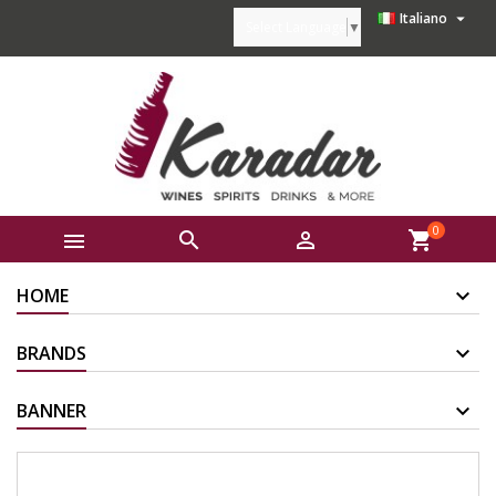

Italiano
Select Language
▼
0



shopping_cart
HOME
BRANDS
BANNER