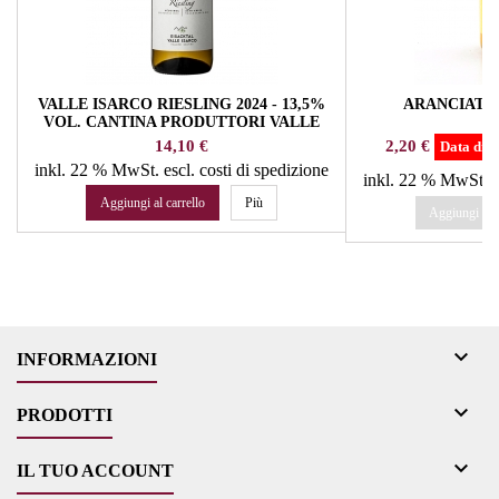
VALLE ISARCO RIESLING 2024 - 13,5%
ARANCIATA 
VOL. CANTINA PRODUTTORI VALLE
ISARCO
Prezzo
Prezzo
14,10 €
2,20 €
Data disp
inkl. 22 % MwSt.
escl. costi di spedizione
inkl. 22 % MwSt.
e
Aggiungi al carrello
Più
Aggiungi al c

INFORMAZIONI

PRODOTTI

IL TUO ACCOUNT