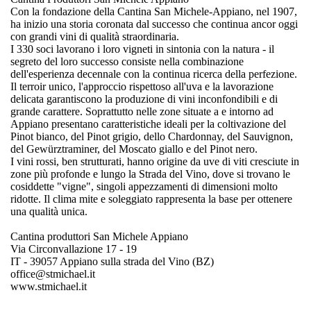
Con la fondazione della Cantina San Michele-Appiano, nel 1907,
ha inizio una storia coronata dal successo che continua ancor oggi
con grandi vini di qualità straordinaria.
I 330 soci lavorano i loro vigneti in sintonia con la natura - il
segreto del loro successo consiste nella combinazione
dell'esperienza decennale con la continua ricerca della perfezione.
Il terroir unico, l'approccio rispettoso all'uva e la lavorazione
delicata garantiscono la produzione di vini inconfondibili e di
grande carattere. Soprattutto nelle zone situate a e intorno ad
Appiano presentano caratteristiche ideali per la coltivazione del
Pinot bianco, del Pinot grigio, dello Chardonnay, del Sauvignon,
del Gewürztraminer, del Moscato giallo e del Pinot nero.
I vini rossi, ben strutturati, hanno origine da uve di viti cresciute in
zone più profonde e lungo la Strada del Vino, dove si trovano le
cosiddette "vigne", singoli appezzamenti di dimensioni molto
ridotte. Il clima mite e soleggiato rappresenta la base per ottenere
una qualità unica.
Cantina produttori San Michele Appiano
Via Circonvallazione 17 - 19
IT - 39057 Appiano sulla strada del Vino (BZ)
office@stmichael.it
www.stmichael.it