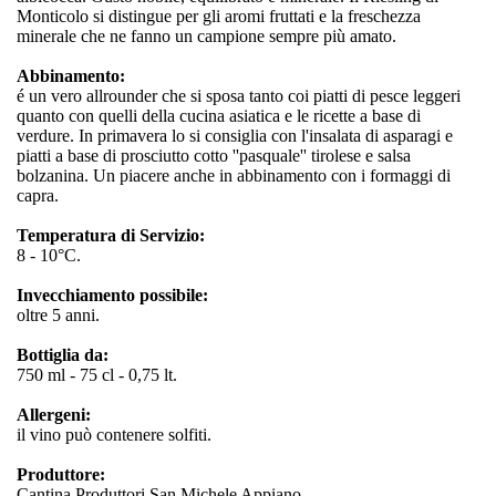
Monticolo si distingue per gli aromi fruttati e la freschezza
minerale che ne fanno un campione sempre più amato.
Abbinamento:
é un vero allrounder che si sposa tanto coi piatti di pesce leggeri
quanto con quelli della cucina asiatica e le ricette a base di
verdure. In primavera lo si consiglia con l'insalata di asparagi e
piatti a base di prosciutto cotto ''pasquale'' tirolese e salsa
bolzanina. Un piacere anche in abbinamento con i formaggi di
capra.
Temperatura di Servizio:
8 - 10°C.
Invecchiamento possibile:
oltre 5 anni.
Bottiglia da:
750 ml - 75 cl - 0,75 lt.
Allergeni:
il vino può contenere solfiti.
Produttore:
Cantina Produttori San Michele Appiano