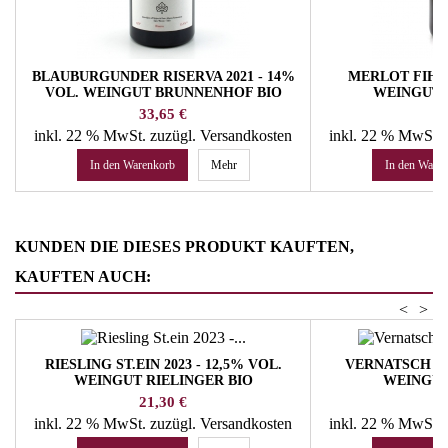
BLAUBURGUNDER RISERVA 2021 - 14%
MERLOT FIHL 2
VOL. WEINGUT BRUNNENHOF BIO
WEINGUT 
Preis
Pr
33,65 €
22
inkl. 22 % MwSt.
zuzügl. Versandkosten
inkl. 22 % MwSt.
In den Warenkorb
Mehr
In den Ware
KUNDEN DIE DIESES PRODUKT KAUFTEN,
KAUFTEN AUCH:
<
>
RIESLING ST.EIN 2023 - 12,5% VOL.
VERNATSCH 202
WEINGUT RIELINGER BIO
WEINGU
Preis
Pr
21,30 €
13
inkl. 22 % MwSt.
zuzügl. Versandkosten
inkl. 22 % MwSt.