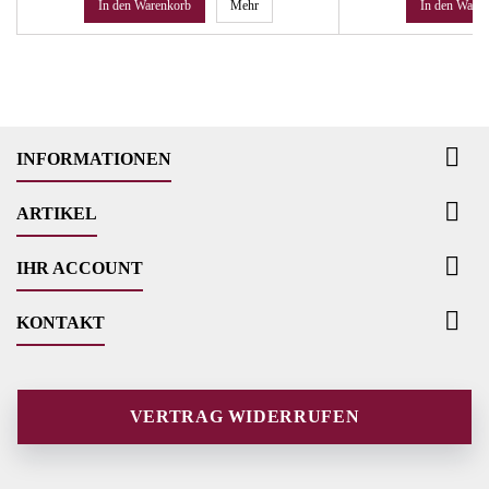
In den Warenkorb
Mehr
In den Ware

INFORMATIONEN

ARTIKEL

IHR ACCOUNT

KONTAKT
VERTRAG WIDERRUFEN