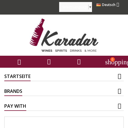

Deutsch
Select Language
▼
0



shoppin
STARTSEITE
BRANDS
PAY WITH