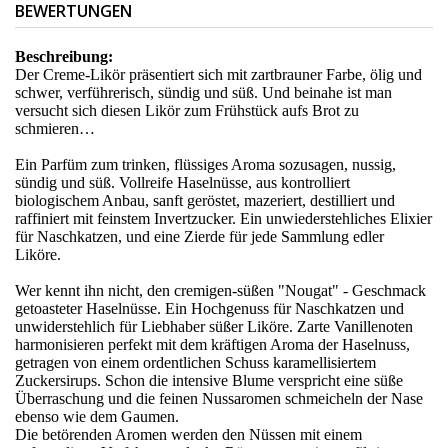
BEWERTUNGEN
Beschreibung:
Der Creme-Likör präsentiert sich mit zartbrauner Farbe, ölig und
schwer, verführerisch, sündig und süß. Und beinahe ist man
versucht sich diesen Likör zum Frühstück aufs Brot zu
schmieren…
Ein Parfüm zum trinken, flüssiges Aroma sozusagen, nussig,
sündig und süß. Vollreife Haselnüsse, aus kontrolliert
biologischem Anbau, sanft geröstet, mazeriert, destilliert und
raffiniert mit feinstem Invertzucker. Ein unwiederstehliches Elixier
für Naschkatzen, und eine Zierde für jede Sammlung edler
Liköre.
Wer kennt ihn nicht, den cremigen-süßen "Nougat" - Geschmack
getoasteter Haselnüsse. Ein Hochgenuss für Naschkatzen und
unwiderstehlich für Liebhaber süßer Liköre. Zarte Vanillenoten
harmonisieren perfekt mit dem kräftigen Aroma der Haselnuss,
getragen von einem ordentlichen Schuss karamellisiertem
Zuckersirups. Schon die intensive Blume verspricht eine süße
Überraschung und die feinen Nussaromen schmeicheln der Nase
ebenso wie dem Gaumen.
Die betörenden Aromen werden den Nüssen mit einem