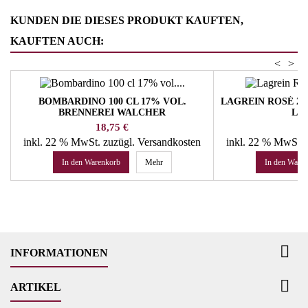
KUNDEN DIE DIESES PRODUKT KAUFTEN,
KAUFTEN AUCH:
<
>
BOMBARDINO 100 CL 17% VOL.
LAGREIN ROSÉ 202
BRENNEREI WALCHER
LA
Preis
Pr
18,75 €
14
inkl. 22 % MwSt.
zuzügl. Versandkosten
inkl. 22 % MwSt.
In den Warenkorb
Mehr
In den Ware

INFORMATIONEN

ARTIKEL