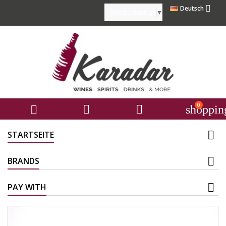

Deutsch
Select Language
▼
0



shoppin
STARTSEITE
BRANDS
PAY WITH