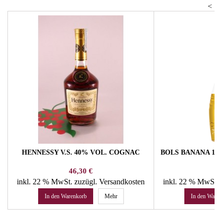
<
HENNESSY V.S. 40% VOL. COGNAC
BOLS BANANA 17
Preis
Pr
46,30 €
16
inkl. 22 % MwSt.
zuzügl. Versandkosten
inkl. 22 % MwSt.
In den Warenkorb
Mehr
In den Ware