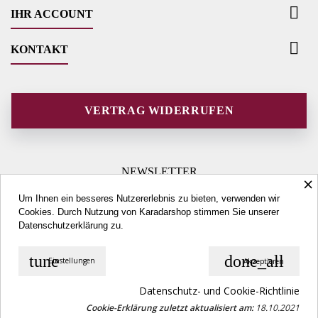

IHR ACCOUNT

KONTAKT
VERTRAG WIDERRUFEN
NEWSLETTER
×
Um Ihnen ein besseres Nutzererlebnis zu bieten, verwenden wir
Cookies. Durch Nutzung von Karadarshop stimmen Sie unserer
Datenschutzerklärung
zu.
tune
done_all
Einstellungen
Akzeptieren
© Copyright 2026 Karadarshop.com. All Rights Reserved.
Datenschutz- und Cookie-Richtlinie
Cookie-Erklärung zuletzt aktualisiert am:
18.10.2021