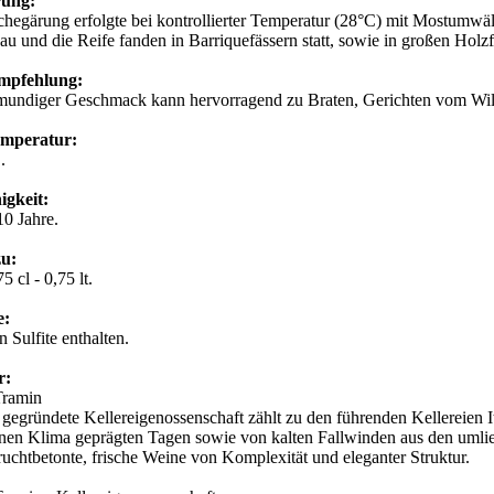
erung:
hegärung erfolgte bei kontrollierter Temperatur (28°C) mit Mostumwä
u und die Reife fanden in Barriquefässern statt, sowie in großen Holz
empfehlung:
lmundiger Geschmack kann hervorragend zu Braten, Gerichten vom Wi
emperatur:
C.
igkeit:
10 Jahre.
zu:
5 cl - 0,75 lt.
e:
 Sulfite enthalten.
r:
 Tramin
gegründete Kellereigenossenschaft zählt zu den führenden Kellereien
nen Klima geprägten Tagen sowie von kalten Fallwinden aus den umli
fruchtbetonte, frische Weine von Komplexität und eleganter Struktur.