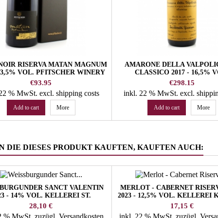
 NOIR RISERVA MATAN MAGNUM
AMARONE DELLA VALPOLI
 13,5% VOL. PFITSCHER WINERY
CLASSICO 2017 - 16,5% V
QUINTARELLI WINER
Price
Price
€93.95
€298.15
. 22 % MwSt.
excl. shipping costs
inkl. 22 % MwSt.
excl. shippi
Add to cart
More
Add to cart
More
 DIE DIESES PRODUKT KAUFTEN, KAUFTEN AUCH:
BURGUNDER SANCT VALENTIN
MERLOT - CABERNET RISER
23 - 14% VOL. KELLEREI ST.
2023 - 12,5% VOL. KELLEREI
MICHAEL/EPPAN
Preis
Preis
28,10 €
17,15 €
22 % MwSt.
zuzügl. Versandkosten
inkl. 22 % MwSt.
zuzügl. Vers