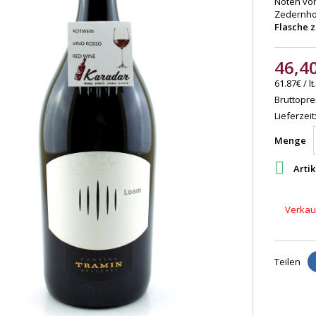
Noten von
Zedernho
Flasche z
46,4
61.87€ / lt.
Bruttoprei
Lieferzeit
Menge

Artik
Verkauf
Teilen