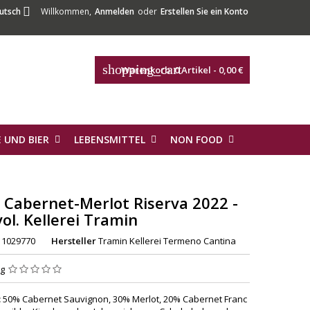

utsch
Willkommen,
Anmelden
oder
Erstellen Sie ein Konto
shopping_cart
Warenkorb:
0
Artikel - 0,00 €
 UND BIER
LEBENSMITTEL
NON FOOD
Cabernet-Merlot Riserva 2022 -
ol. Kellerei Tramin
1029770
Hersteller
Tramin Kellerei Termeno Cantina
ng
:
50% Cabernet Sauvignon, 30% Merlot, 20% Cabernet Franc