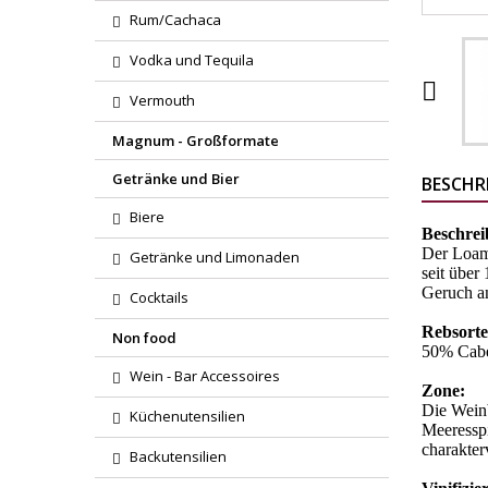
Rum/Cachaca
Vodka und Tequila

Vermouth
Magnum - Großformate
Getränke und Bier
BESCHR
Biere
Beschre
Der Loam 
Getränke und Limonaden
seit über
Geruch a
Cocktails
Rebsort
Non food
50% Cabe
Wein - Bar Accessoires
Zone:
Die Weinb
Küchenutensilien
Meeresspi
charakter
Backutensilien