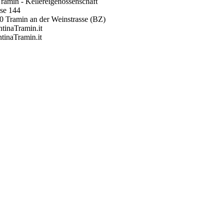
Tramin - Kellereigenossenschaft
sse 144
0 Tramin an der Weinstrasse (BZ)
tinaTramin.it
inaTramin.it