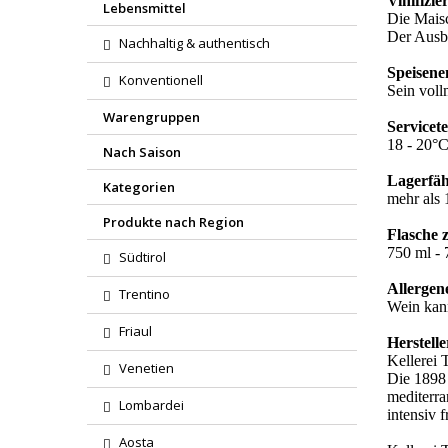
Vinifizi
Lebensmittel
Die Maisc
Der Ausba
Nachhaltig & authentisch
Speisen
Konventionell
Sein vol
Warengruppen
Servicet
18 - 20°
Nach Saison
Lagerfäh
Kategorien
mehr als 
Produkte nach Region
Flasche 
750 ml - 7
Südtirol
Allergen
Trentino
Wein kann
Friaul
Herstelle
Kellerei
Venetien
Die 1898 
mediterra
Lombardei
intensiv 
Aosta