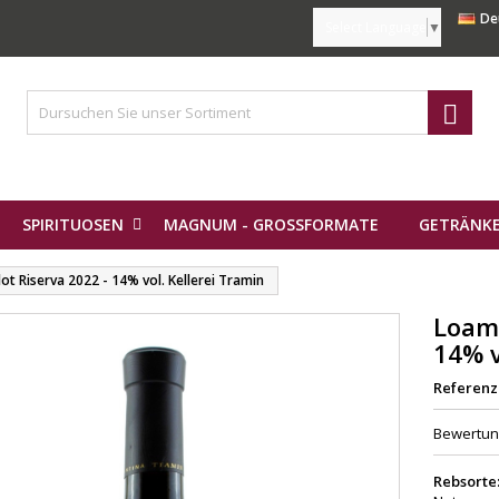
De
Select Language
▼

SPIRITUOSEN
MAGNUM - GROSSFORMATE
GETRÄNKE
t Riserva 2022 - 14% vol. Kellerei Tramin
Loam 
14% v
Referenz
Bewertu
Rebsorte