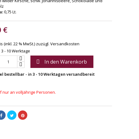
 wilder Kirsche, schw. Johannisbeere, Schokolade und
lz
u:
0,75 Lt.
0 €
s (inkl. 22 % MwSt.)
zuzügl. Versandkosten
: 3 - 10 Werktage
In den Warenkorb

el bestellbar - in 3 - 10 Werktagen versandbereit
 nur an volljährige Personen.