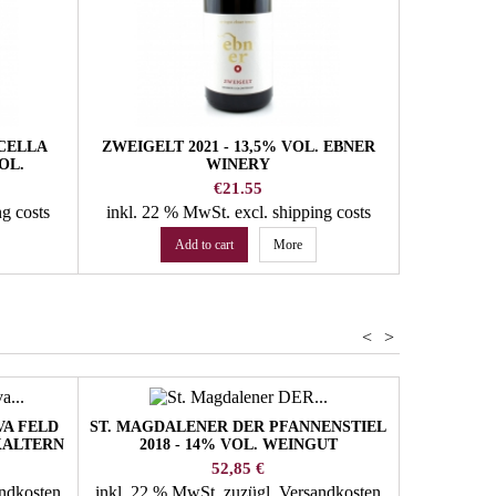
CELLA
ZWEIGELT 2021 - 13,5% VOL. EBNER
LÖWENGAN
OL.
WINERY
- 13% 
Y
Price
€21.55
ng costs
inkl. 22 % MwSt.
excl. shipping costs
inkl. 22
Add to cart
More
<
>
VA FELD
ST. MAGDALENER DER PFANNENSTIEL
BRUT BLA
 KALTERN
2018 - 14% VOL. WEINGUT
2019 - 13
PFANNENSTIELHOF
Preis
52,85 €
andkosten
inkl. 22 % MwSt.
zuzügl. Versandkosten
inkl. 22 