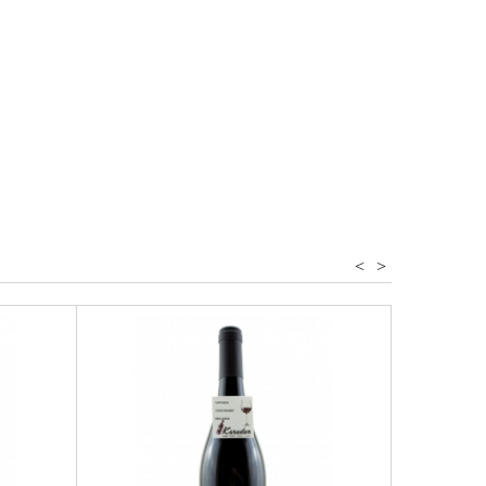
otweine
<
>