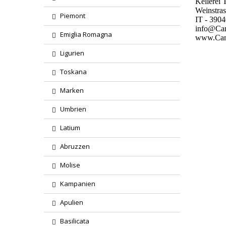
Kellerei 
Weinstra
Piemont
IT - 3904
info@Can
Emiglia Romagna
www.Cant
Ligurien
Toskana
Marken
Umbrien
Latium
Abruzzen
Molise
Kampanien
Apulien
Basilicata