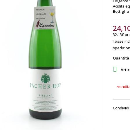
Elegante s
Acidità e
Bottiglia
24,1
32.13€ pro
Tasse incl
spedizione
Quantità

Artic
vendit
Condividi