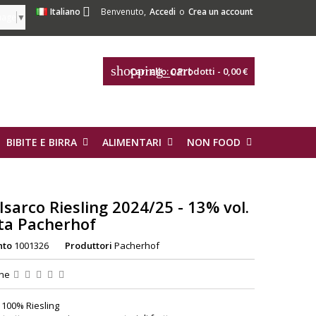

Italiano
Benvenuto,
Accedi
o
Crea un account
uage
▼
shopping_cart
Carrello:
0
Prodotti - 0,00 €
BIBITE E BIRRA
ALIMENTARI
NON FOOD
 Isarco Riesling 2024/25 - 13% vol.
ta Pacherhof
nto
1001326
Produttori
Pacherhof
one
100% Riesling