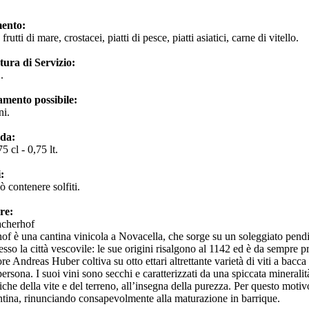
ento:
 frutti di mare, crostacei, piatti di pesce, piatti asiatici, carne di vitello.
ura di Servizio:
C.
amento possibile:
ni.
 da:
5 cl - 0,75 lt.
i:
ò contenere solfiti.
ore:
acherhof
hof è una cantina vinicola a Novacella, che sorge su un soleggiato pendi
esso la città vescovile: le sue origini risalgono al 1142 ed è da sempre pr
tore Andreas Huber coltiva su otto ettari altrettante varietà di viti a bac
ersona. I suoi vini sono secchi e caratterizzati da una spiccata mineralit
stiche della vite e del terreno, all’insegna della purezza. Per questo mo
ntina, rinunciando consapevolmente alla maturazione in barrique.