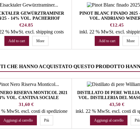
ACKTALER GEWÜRZTRAMINER
PINOT BLANC FINADO 2025 -
4/25 - 14% VOL. PACHERHOF
VOL. ANDRIANO WINE
WINERY
Price
Price
€24.85
€12.45
. 22 % MwSt.
excl. shipping costs
inkl. 22 % MwSt.
excl. shippi
Add to cart
More
Add to cart
More
NTI CHE HANNO ACQUISTATO QUESTO PRODOTTO HAN
 NERO RISERVA MONTICOL 2021
DISTILLATO DI PERE WILLI
14% VOL. CANTINA SOCIALE
VOL. DISTILLERIA DEL MAS
TERLANO
Prezzo
Prezzo
31,60 €
43,50 €
22 % MwSt.
escl. costi di spedizione
inkl. 22 % MwSt.
escl. costi di 
Aggiungi al carrello
Più
Aggiungi al carrello
Più