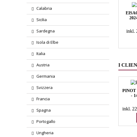
Calabria
EIS
202
Sicilia
Sardegna
inkl
Isola di Elbe
Italia
Austria
I CLIE
Germania
Svizzera
PINOT
- 
Francia
inkl. 
Spagna
Portogallo
Ungheria