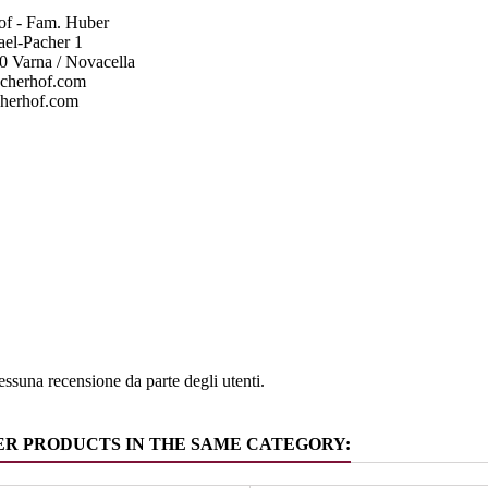
of - Fam. Huber
ael-Pacher 1
0 Varna / Novacella
cherhof.com
herhof.com
e
Alto Adig
ia
Riesling
ssuna recensione da parte degli utenti.
ER PRODUCTS IN THE SAME CATEGORY: