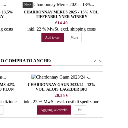
New
 13,5%
CHARDONNAY MERUS 2025 - 13% VOL.
FLUCH UN
RY
TIEFENBRUNNER WINERY
13% VO
Price
€14.40
ng costs
inkl. 22 % MwSt.
excl. shipping costs
inkl. 22
Add to cart
More
NO COMPRATO ANCHE:
<
>
AMS 42%
CHARDONNAY GAUN 2023/24 - 12%
VALLE ISAR
O PLUN
VOL. ALOIS LAGEDER BIO
VOL. T
Prezzo
20,55 €
spedizione
inkl. 22 % MwSt.
escl. costi di spedizione
inkl. 22 %
Aggiungi al carrello
Più
Agg