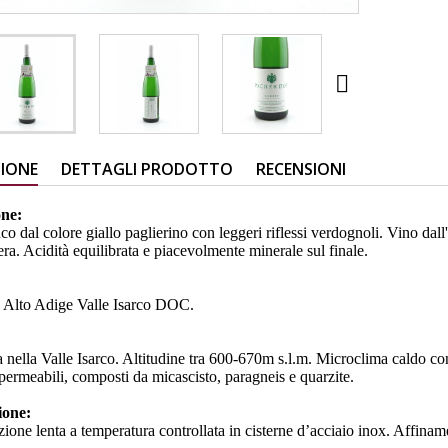

ZIONE
DETTAGLI PRODOTTO
RECENSIONI
one:
o dal colore giallo paglierino con leggeri riflessi verdognoli. Vino dall
era. Acidità equilibrata e piacevolmente minerale sul finale.
:
- Alto Adige Valle Isarco DOC.
nella Valle Isarco. Altitudine tra 600-670m s.l.m. Microclima caldo con a
permeabili, composti da micascisto, paragneis e quarzite.
zione:
one lenta a temperatura controllata in cisterne d’acciaio inox. Affinament