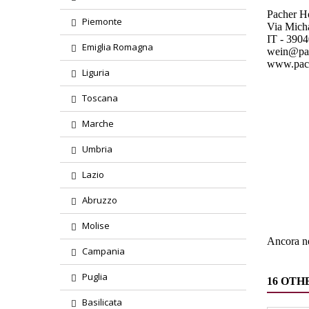
Pacher H
Piemonte
Via Mich
IT - 3904
Emiglia Romagna
wein@pa
www.pac
Liguria
Toscana
Marche
Umbria
Region
Lazio
Abruzzo
Tipolog
Molise
Ancora ne
Campania
Puglia
16 OTH
Basilicata