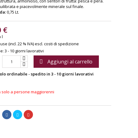
truttura, armonioso, con sentori di frutta: pesca e pera.
quilibrata e piacevolmente minerale sul finale.
 da:
0,75 Lt.
0 €
 l
use (incl. 22 % IVA)
escl. costi di spedizione
: 3 - 10 giorni lavorativi
Aggiungi al carrello

olo ordinabile - spedito in 3 - 10 giorni lavorativi
a solo a persone maggiorenni