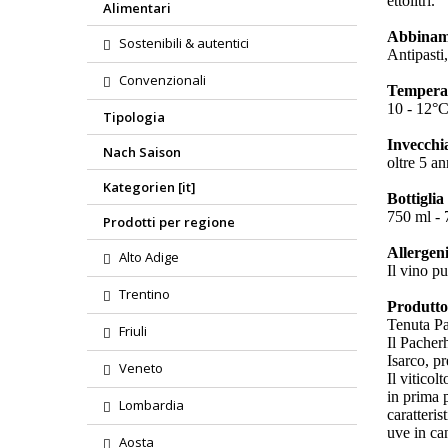
ettolitri.
Alimentari
Abbinam
Sostenibili & autentici
Antipasti,
Convenzionali
Temperat
10 - 12°
Tipologia
Invecchi
Nach Saison
oltre 5 an
Kategorien [it]
Bottiglia
750 ml - 7
Prodotti per regione
Allergen
Alto Adige
Il vino pu
Trentino
Produtt
Tenuta P
Friuli
Il Pacher
Isarco, pr
Veneto
Il viticol
in prima p
Lombardia
caratteri
uve in ca
Aosta