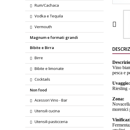
Rum/Cachaca
Vodka e Tequila

Vermouth
Magnum e formati grandi
Bibite e Birra
DESCRI
Birre
Descrizi
Vino bianc
Bibite e limonate
pesca e p
Cocktails
Uvaggio
Riesling 
Non food
Zona:
Acessori Vino - Bar
Novacella 
morenici 
Utensili cucina
Vinifica
Utensili pasticceria
Fermentazi