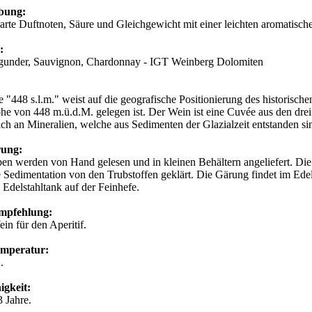
ibung:
zarte Duftnoten, Säure und Gleichgewicht mit einer leichten aromatis
e:
gunder, Sauvignon, Chardonnay - IGT Weinberg Dolomiten
"448 s.l.m." weist auf die geografische Positionierung des historischen
e von 448 m.ü.d.M. gelegen ist. Der Wein ist eine Cuvée aus den drei
ch an Mineralien, welche aus Sedimenten der Glazialzeit entstanden si
erung:
en werden von Hand gelesen und in kleinen Behältern angeliefert. Die
e Sedimentation von den Trubstoffen geklärt. Die Gärung findet im Edels
m Edelstahltank auf der Feinhefe.
empfehlung:
ein für den Aperitif.
emperatur:
C.
igkeit:
3 Jahre.