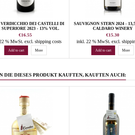
 VERDICCHIO DEI CASTELLI DI
SAUVIGNON STERN 2024 - 13,
I SUPERIORE 2023 - 13% VOL.
CALDARO WINERY
PODERI MATTIOLI
Price
Price
€16.55
€15.30
. 22 % MwSt.
excl. shipping costs
inkl. 22 % MwSt.
excl. shippi
Add to cart
More
Add to cart
More
 DIE DIESES PRODUKT KAUFTEN, KAUFTEN AUCH: