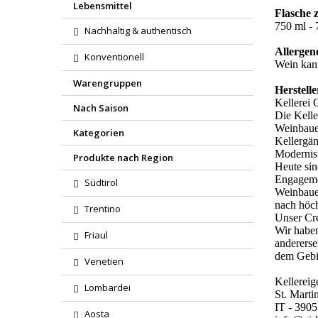
Lebensmittel
Flasche 
750 ml - 7
Nachhaltig & authentisch
Allergen
Konventionell
Wein kann
Warengruppen
Herstelle
Kellerei 
Nach Saison
Die Kelle
Weinbauer
Kategorien
Kellergän
Modernisi
Produkte nach Region
Heute sin
Engagemen
Südtirol
Weinbauer
nach höch
Trentino
Unser C
Wir haben
Friaul
andererse
dem Gebi
Venetien
Kellereig
Lombardei
St. Marti
IT - 3905
Aosta