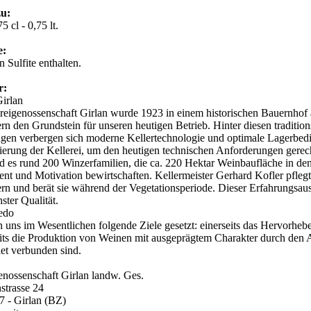
zu:
5 cl - 0,75 lt.
e:
 Sulfite enthalten.
r:
Girlan
reigenossenschaft Girlan wurde 1923 in einem historischen Bauernhof
n den Grundstein für unseren heutigen Betrieb. Hinter diesen traditi
gen verbergen sich moderne Kellertechnologie und optimale Lagerbedi
erung der Kellerei, um den heutigen technischen Anforderungen gere
d es rund 200 Winzerfamilien, die ca. 220 Hektar Weinbaufläche in de
t und Motivation bewirtschaften. Kellermeister Gerhard Kofler pfleg
n und berät sie während der Vegetationsperiode. Dieser Erfahrungsaust
ster Qualität.
redo
 uns im Wesentlichen folgende Ziele gesetzt: einerseits das Hervorheb
its die Produktion von Weinen mit ausgeprägtem Charakter durch den A
et verbunden sind.
enossenschaft Girlan landw. Ges.
nstrasse 24
7 - Girlan (BZ)