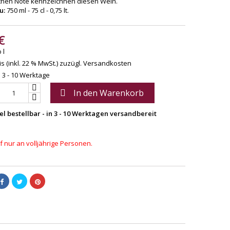
chen Note kennzeichnen diesen Wein.
u:
750 ml - 75 cl - 0,75 lt.
€
 l
s (inkl. 22 % MwSt.)
zuzügl. Versandkosten
: 3 - 10 Werktage
In den Warenkorb

el bestellbar - in 3 - 10 Werktagen versandbereit
 nur an volljährige Personen.