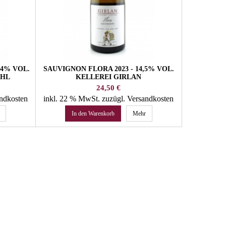
14% VOL.
SAUVIGNON FLORA 2023 - 14,5% VOL.
VERNATSC
CHL
KELLEREI GIRLAN
VOL
Preis
24,50 €
andkosten
inkl. 22 % MwSt.
zuzügl. Versandkosten
inkl. 22 
In den Warenkorb
Mehr
In 