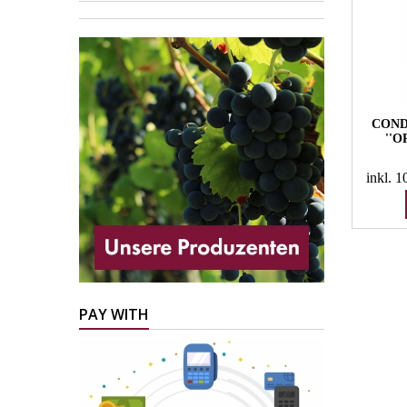
COND
''O
inkl. 
PAY WITH