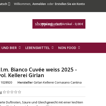

utsch
Willkommen,
Anmelden
oder
Erstellen Sie ein Konto
shopping_cart
Warenkorb:
0
Artikel - 0,00 €
 UND BIER
LEBENSMITTEL
NON FOOD
.l.m. Bianco Cuvée weiss 2025 -
ol. Kellerei Girlan
1028920
Hersteller
Girlan Kellerei Cornaiano Cantina
ng
zarte Duftnoten, Säure und Gleichgewicht mit einer leichten