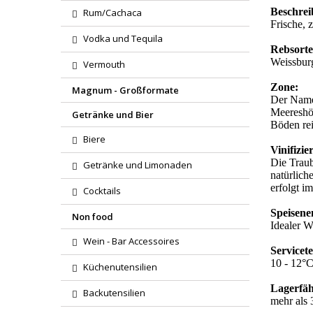
Beschre
Rum/Cachaca
Frische, 
Vodka und Tequila
Rebsort
Weissbur
Vermouth
Zone:
Magnum - Großformate
Der Name 
Meereshöh
Getränke und Bier
Böden rei
Biere
Vinifizi
Die Traub
Getränke und Limonaden
natürlich
erfolgt i
Cocktails
Speisen
Non food
Idealer W
Wein - Bar Accessoires
Servicet
10 - 12°
Küchenutensilien
Lagerfäh
Backutensilien
mehr als 