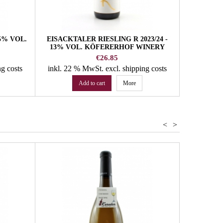
5% VOL.
EISACKTALER RIESLING R 2023/24 -
13% VOL. KÖFERERHOF WINERY
Price
€26.85
ng costs
inkl. 22 % MwSt.
excl. shipping costs
Add to cart
More
<
>