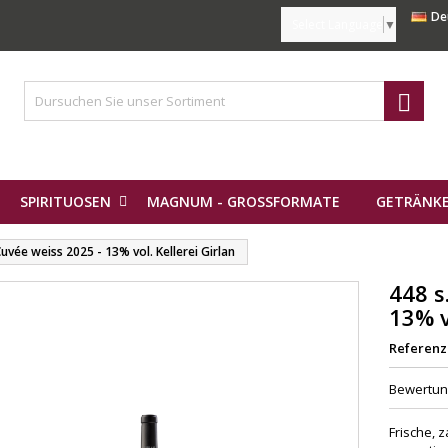
De
Select Language
▼

SPIRITUOSEN
MAGNUM - GROSSFORMATE
GETRÄNKE
Cuvée weiss 2025 - 13% vol. Kellerei Girlan
448 s
13% v
Referenz
Bewertu
Frische, 