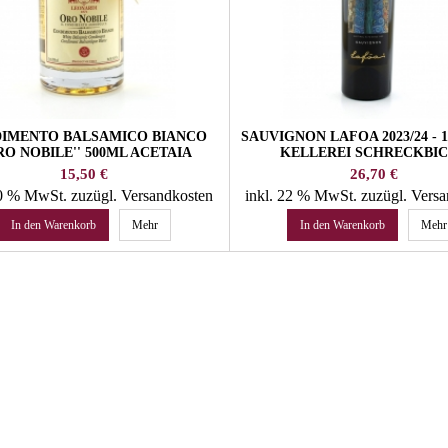
IMENTO BALSAMICO BIANCO
SAUVIGNON LAFOA 2023/24 - 
RO NOBILE'' 500ML ACETAIA
KELLEREI SCHRECKBI
LEONARDI
Preis
Preis
15,50 €
26,70 €
10 % MwSt.
zuzügl. Versandkosten
inkl. 22 % MwSt.
zuzügl. Vers
In den Warenkorb
Mehr
In den Warenkorb
Mehr