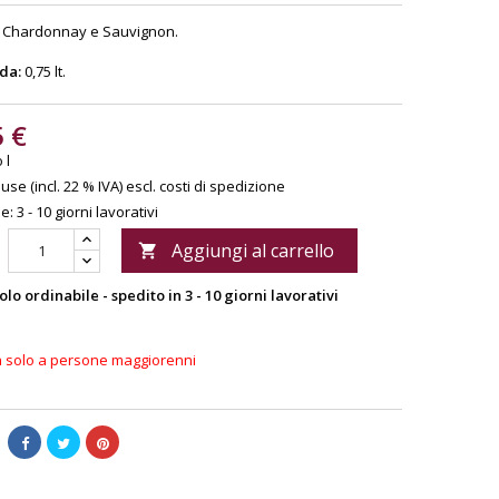
Chardonnay e Sauvignon.
 da:
0,75 lt.
5 €
 l
use (incl. 22 % IVA)
escl. costi di spedizione
: 3 - 10 giorni lavorativi
Aggiungi al carrello

olo ordinabile - spedito in 3 - 10 giorni lavorativi
a solo a persone maggiorenni