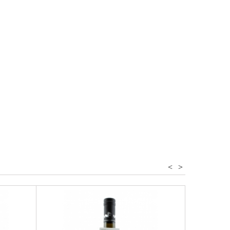
e
aminer
<
>