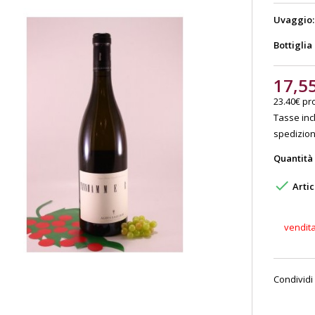
Uvaggio:
Bottiglia
17,5
23.40€ pro
Tasse incl
spedizione
Quantità

Artic
vendit
Condividi