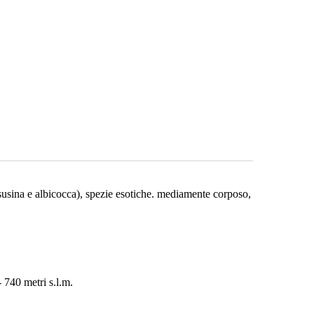
(susina e albicocca), spezie esotiche. mediamente corposo,
- 740 metri s.l.m.