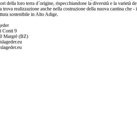
ri della loro terra d´origine, rispecchiandone la diversità e la varietà 
ra trova realizzazione anche nella costruzione della nuova cantina che - 
ettura sostenibile in Alto Adige.
geder
i Conti 9
40 Margrè (BZ)
islageder.eu
slageder.eu