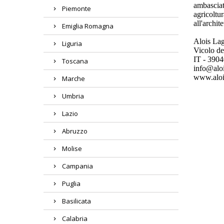
ambasciato
Piemonte
agricoltu
all'archit
Emiglia Romagna
Alois La
Liguria
Vicolo de
IT - 390
Toscana
info@alo
www.aloi
Marche
Umbria
Lazio
Abruzzo
Molise
Campania
Puglia
Basilicata
Calabria