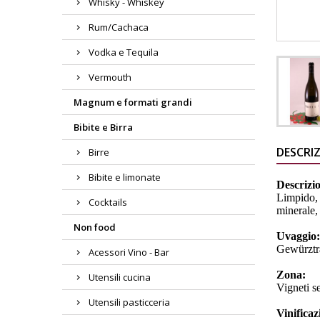
Whisky - Whiskey
Rum/Cachaca
Vodka e Tequila
Vermouth
Magnum e formati grandi
Bibite e Birra
DESCRI
Birre
Bibite e limonate
Descrizi
Limpido, 
Cocktails
minerale,
Non food
Uvaggio
Gewürztr
Acessori Vino - Bar
Zona:
Utensili cucina
Vigneti s
Utensili pasticceria
Vinifica