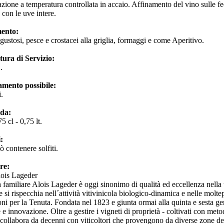
ione a temperatura controllata in accaio. Affinamento del vino sulle fecc
o con le uve intere.
ento:
 gustosi, pesce e crostacei alla griglia, formaggi e come Aperitivo.
ura di Servizio:
C.
amento possibile:
i.
 da:
5 cl - 0,75 lt.
:
ò contenere solfiti.
ore:
lois Lageder
 familiare Alois Lageder è oggi sinonimo di qualità ed eccellenza nella t
e si rispecchia nell´attività vitivinicola biologico-dinamica e nelle moltepl
ioni per la Tenuta. Fondata nel 1823 e giunta ormai alla quinta e sesta ge
 e innovazione. Oltre a gestire i vigneti di proprietà - coltivati con meto
 collabora da decenni con viticoltori che provengono da diverse zone d