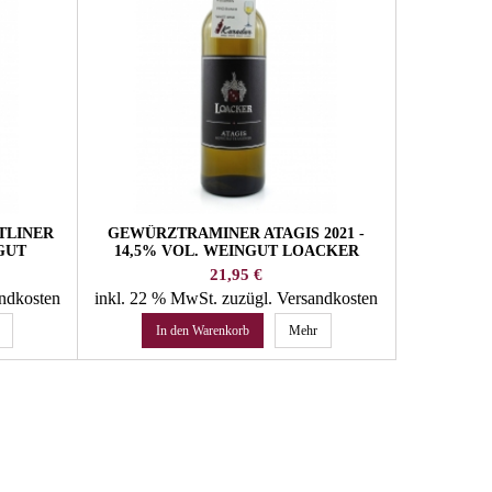
TLINER
GEWÜRZTRAMINER ATAGIS 2021 -
WEISSB
NGUT
14,5% VOL. WEINGUT LOACKER
2022 - 1
SCHWARHOF BIO
Preis
21,95 €
andkosten
inkl. 22 % MwSt.
zuzügl. Versandkosten
inkl. 22 
In den Warenkorb
Mehr
In 