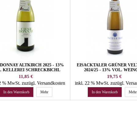
DONNAY ALTKIRCH 2025 - 13%
EISACKTALER GRÜNER VEL
. KELLEREI SCHRECKBICHL
2024/25 - 13% VOL. WEI
PACHERHOF
Preis
Preis
11,85 €
19,75 €
22 % MwSt.
zuzügl. Versandkosten
inkl. 22 % MwSt.
zuzügl. Vers
In den Warenkorb
Mehr
In den Warenkorb
Mehr