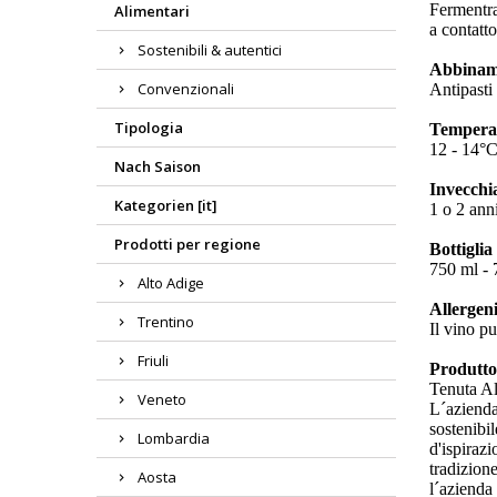
Fermentraz
Alimentari
a contatt
Sostenibili & autentici
Abbinam
Convenzionali
Antipasti
Tipologia
Temperat
12 - 14°
Nach Saison
Invecchi
Kategorien [it]
1 o 2 ann
Prodotti per regione
Bottiglia
750 ml - 7
Alto Adige
Allergeni
Trentino
Il vino pu
Friuli
Produtt
Tenuta A
Veneto
L´azienda
sostenibil
Lombardia
d'ispiraz
tradizione
Aosta
l´azienda