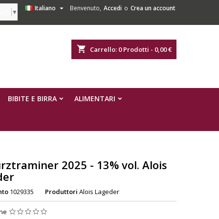

Italiano
Benvenuto,
Accedi
o
Crea un account
uage
▼
shopping_cart
Carrello:
0
Prodotti - 0,00 €
BIBITE E BIRRA
ALIMENTARI
ztraminer 2025 - 13% vol. Alois
der
nto
1029335
Produttori
Alois Lageder
one