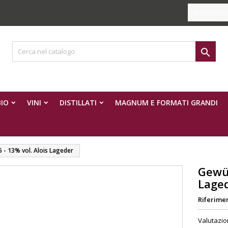
Select Lang

IO
VINI
DISTILLATI
MAGNUM E FORMATI GRANDI
- 13% vol. Alois Lageder
Gewür
Lage
Riferime
Valutazi